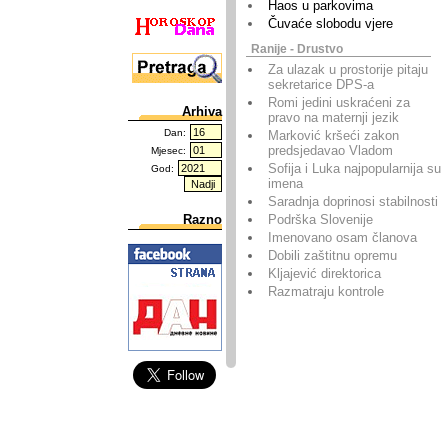
Haos u parkovima
Čuvaće slobodu vjere
Ranije - Drustvo
Za ulazak u prostorije pitaju
sekretarice DPS-a
Romi jedini uskraćeni za
Arhiva
pravo na maternji jezik
Dan:
Marković kršeći zakon
predsjedavao Vladom
Mjesec:
Sofija i Luka najpopularnija su
God:
imena
Saradnja doprinosi stabilnosti
Podrška Slovenije
Razno
Imenovano osam članova
Dobili zaštitnu opremu
Kljajević direktorica
Razmatraju kontrole