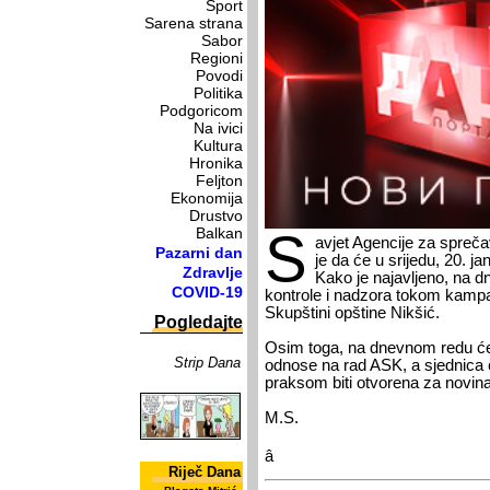
Sport
Sarena strana
Sabor
Regioni
Povodi
Politika
Podgoricom
Na ivici
Kultura
Hronika
Feljton
Ekonomija
Drustvo
Balkan
S
avjet Agencije za spreča
Pazarni dan
je da će u srijedu, 20. ja
Zdravlje
Kako je najavljeno, na 
COVID-19
kontrole i nadzora tokom kampa
Skupštini opštine Nikšić.
Pogledajte
Osim toga, na dnevnom redu će b
Strip Dana
odnose na rad ASK, a sjednica
praksom biti otvorena za novina
M.S.
â
Riječ Dana