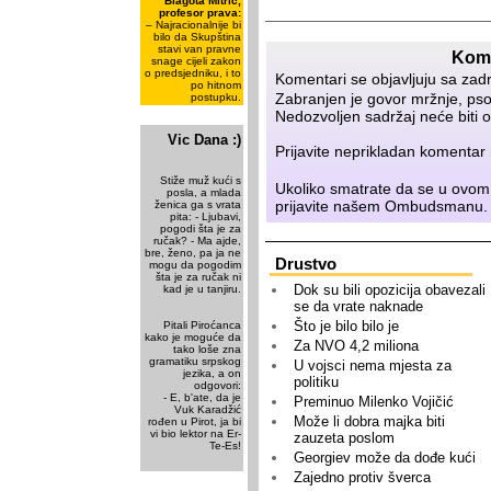
Blagota Mitrić,
profesor prava:
– Najracionalnije bi
bilo da Skupština
stavi van pravne
Kome
snage cijeli zakon
o predsjedniku, i to
Komentari se objavljuju sa zad
po hitnom
Zabranjen je govor mržnje, psov
postupku.
Nedozvoljen sadržaj neće biti o
Vic Dana :)
Prijavite neprikladan komenta
Stiže muž kući s
Ukoliko smatrate da se u ovom
posla, a mlada
prijavite našem
Ombudsmanu
.
ženica ga s vrata
pita: - Ljubavi,
pogodi šta je za
ručak? - Ma ajde,
bre, ženo, pa ja ne
Drustvo
mogu da pogodim
šta je za ručak ni
Dok su bili opozicija obavezali
kad je u tanjiru.
se da vrate naknade
Što je bilo bilo je
Pitali Piroćanca
kako je moguće da
Za NVO 4,2 miliona
tako loše zna
gramatiku srpskog
U vojsci nema mjesta za
jezika, a on
politiku
odgovori:
- E, b'ate, da je
Preminuo Milenko Vojičić
Vuk Karadžić
Može li dobra majka biti
rođen u Pirot, ja bi
vi bio lektor na Er-
zauzeta poslom
Te-Es!
Georgiev može da dođe kući
Zajedno protiv šverca