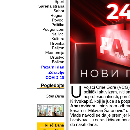
Sport
Sarena strana
Sabor
Regioni
Povodi
Politika
Podgoricom
Na ivici
Kultura
Hronika
Feljton
Ekonomija
Drustvo
Balkan
Pazarni dan
Zdravlje
COVID-19
U
Pogledajte
Vojsci Crne Gore (VCG) n
politički aktivizam, niti sm
Strip Dana
neprofesionalnosti, poru
Krivokapić
, koji je juče sa po
Abazovićem
i ministrom odbr
kasarnu „Milovan Šaranović“ u 
Vlade navodi se da je premijer 
bivstvovali u neraskidivom odnos
do naših dana.
Riječ Dana