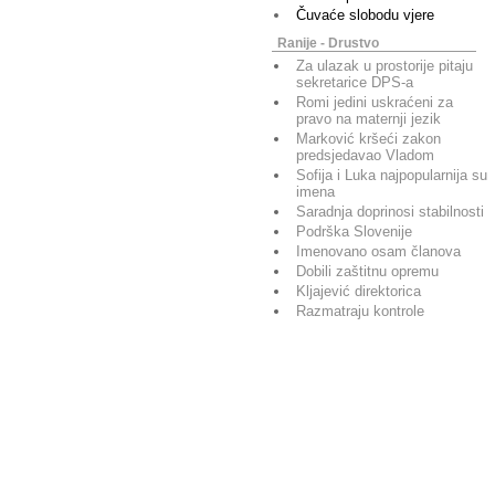
Čuvaće slobodu vjere
Ranije - Drustvo
Za ulazak u prostorije pitaju
sekretarice DPS-a
Romi jedini uskraćeni za
pravo na maternji jezik
Marković kršeći zakon
predsjedavao Vladom
Sofija i Luka najpopularnija su
imena
Saradnja doprinosi stabilnosti
Podrška Slovenije
Imenovano osam članova
Dobili zaštitnu opremu
Kljajević direktorica
Razmatraju kontrole