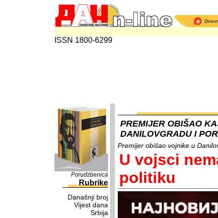
Dnev
ISSN 1800-6299
PREMIJER OBIŠAO K
DANILOVGRADU I PO
Premijer obišao vojnike u Danil
U vojsci nem
politiku
Porudzbenica
Rubrike
Današnji broj
Vijest dana
Srbija