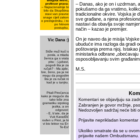
Blagota Mitrić,
– Danas, ako je on i uzdrman, a
profesor prava:
– Najracionalnije bi
pokušamo da ga vratimo, koliko
bilo da Skupština
tradicionalne okvire. Vojska je d
stavi van pravne
snage cijeli zakon
sve građane, a njena profesionali
o predsjedniku, i to
nastavi da obavlja svoje namjen
po hitnom
postupku.
način – kazao je premijer.
On je naveo da je misija Vojske
Vic Dana :)
ubuduće ima razloga da gradi o
poštovanja prema njoj. Istakao j
Stiže muž kući s
ministarka odbrane „obećavaju si
posla, a mlada
ženica ga s vrata
osposobljavanju svim građanim
pita: - Ljubavi,
pogodi šta je za
M.S.
ručak? - Ma ajde,
bre, ženo, pa ja ne
mogu da pogodim
šta je za ručak ni
kad je u tanjiru.
Kome
Pitali Piroćanca
kako je moguće da
Komentari se objavljuju sa zad
tako loše zna
gramatiku srpskog
Zabranjen je govor mržnje, psov
jezika, a on
Nedozvoljen sadržaj neće biti o
odgovori:
- E, b'ate, da je
Vuk Karadžić
Prijavite neprikladan komenta
rođen u Pirot, ja bi
vi bio lektor na Er-
Te-Es!
Ukoliko smatrate da se u ovom
prijavite našem
Ombudsmanu
.