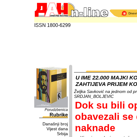
Dnev
ISSN 1800-6299
U IME 22.000 MAJKI K
ZAHTIJEVA PRIJEM K
Željka Savković na jednom od pro
SRDJAN_BOLJEVIC
Dok su bili o
Porudzbenica
obavezali se 
Rubrike
Današnji broj
naknade
Vijest dana
Srbija