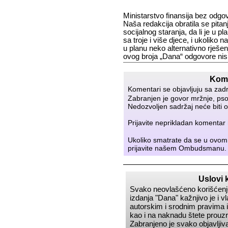
Ministarstvo finansija bez odgo
Naša redakcija obratila se pitanj
socijalnog staranja, da li je u 
sa troje i više djece, i ukoliko n
u planu neko alternativno rješe
ovog broja „Dana“ odgovore nis
Kome
Komentari se objavljuju sa zad
Zabranjen je govor mržnje, psov
Nedozvoljen sadržaj neće biti o
Prijavite neprikladan komenta
Ukoliko smatrate da se u ovom
prijavite našem
Ombudsmanu
.
Uslovi 
Svako neovlašćeno korišćenje
izdanja
Dana
kažnjivo je i 
autorskim i srodnim pravima i
kao i na naknadu štete prou
Zabranjeno je svako objavljiva