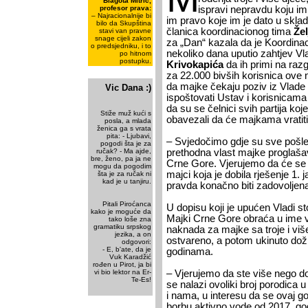
Blagota Mitrić,
profesor prava:
ispravi nepravdu koju im 
– Najracionalnije bi
im pravo koje im je dato u skla
bilo da Skupština
članica koordinacionog tima
Že
stavi van pravne
snage cijeli zakon
za „Dan“ kazala da je Koordinac
o predsjedniku, i to
nekoliko dana uputio zahtjev Vl
po hitnom
postupku.
Krivokapića
da ih primi na raz
za 22.000 bivših korisnica ove 
da majke čekaju poziv iz Vlade 
Vic Dana :)
ispoštovati Ustav i korisnicama
da su se čelnici svih partija koj
Stiže muž kući s
obavezali da će majkama vratit
posla, a mlada
ženica ga s vrata
pita: - Ljubavi,
– Svjedočimo gdje su sve pošle 
pogodi šta je za
ručak? - Ma ajde,
prethodna vlast majke proglaša
bre, ženo, pa ja ne
Crne Gore. Vjerujemo da će se 
mogu da pogodim
majci koja je dobila rješenje 1. 
šta je za ručak ni
kad je u tanjiru.
pravda konačno biti zadovoljena
Pitali Piroćanca
U dopisu koji je upućen Vladi st
kako je moguće da
Majki Crne Gore obraća u ime v
tako loše zna
gramatiku srpskog
naknada za majke sa troje i viš
jezika, a on
ostvareno, a potom ukinuto doži
odgovori:
- E, b'ate, da je
godinama.
Vuk Karadžić
rođen u Pirot, ja bi
vi bio lektor na Er-
– Vjerujemo da ste više nego do
Te-Es!
se nalazi ovoliki broj porodica 
i nama, u interesu da se ovaj go
borbu aktivno vode od 2017. go