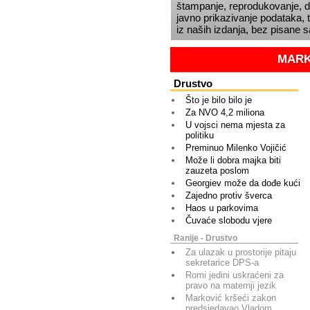
štampanje, reprodukovanje, dis
javno prikazivanje podataka, t
iz naših izdanja, bez pisane 
MARK
Drustvo
Što je bilo bilo je
Za NVO 4,2 miliona
U vojsci nema mjesta za
politiku
Preminuo Milenko Vojičić
Može li dobra majka biti
zauzeta poslom
Georgiev može da dođe kući
Zajedno protiv šverca
Haos u parkovima
Čuvaće slobodu vjere
Ranije - Drustvo
Za ulazak u prostorije pitaju
sekretarice DPS-a
Romi jedini uskraćeni za
pravo na maternji jezik
Marković kršeći zakon
predsjedavao Vladom