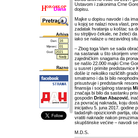
Ustavom i zakonima Crne Gore 
dopisu.
Majke u dopisu navode i da imaj
u kojoj se nalazi nova vlast, pre
zadatak hvatanja u koštac sa 
su strpljivo čekale, ne želeći d
Arhiva
iako se nalaze u nezavidnoj situa
Dan:
Mjesec:
– Zbog toga Vam se sada obrać
God:
na sastanak u što skorijem vr
zajedničkim snagama da pronađe
se našlo 22.000 majki Crne Go
Razno
u susret i primite predstavnice
došle iz nekoliko različitih gra
smatramo i da bi bilo neophod
prisustvuje i predstavnik resorn
finansija i socijalnog staranja
Mi
značaja bi bilo da sastanku pris
gospodin
Dritan Abazović
, ina
za povraćaj naknada, koju dost
inicijativu 5. juna 2017. godine 
tadašnjih opozicionih partija, 
vratiti naknade nakon preuzimanj
skupštinske većine – navodi se
M.D.S.