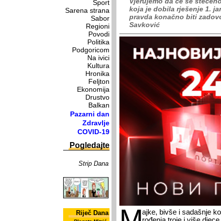
Vjerujemo da će se stečeno 
Sport
koja je dobila rješenje 1. j
Sarena strana
pravda konačno biti zadovol
Sabor
Savković
Regioni
Povodi
Politika
Podgoricom
Na ivici
Kultura
Hronika
Feljton
Ekonomija
Drustvo
Balkan
Pazarni dan
Zdravlje
COVID-19
Pogledajte
Strip Dana
M
ajke, bivše i sadašnje 
Riječ Dana
rođenja troje i više dje