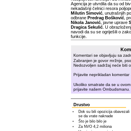
Agencija je utvrdila da su od biv
nekadašnji čelnici resora poljop
Milutin Simović
, unutrašnjih
p
odbrane
Predrag Bošković
, p
Nikola Janović
, javne uprave
S
Dragica Sekulić
. U obrazloženj
navodi da su se ogriješili o zako
funkcije.
Kome
Komentari se objavljuju sa zad
Zabranjen je govor mržnje, psov
Nedozvoljen sadržaj neće biti o
Prijavite neprikladan komenta
Ukoliko smatrate da se u ovom
prijavite našem
Ombudsmanu
.
Drustvo
Dok su bili opozicija obavezali
se da vrate naknade
Što je bilo bilo je
Za NVO 4,2 miliona