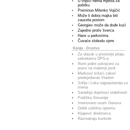
U vojsci nema mjesta za
politiku
Preminuo Milenko Vojičić
Može li dobra majka biti
zauzeta poslom
Georgiev može da dođe kući
Zajedno protiv šverca
Haos u parkovima
Čuvaće slobodu vjere
Ranije - Drustvo
Za ulazak u prostorije pitaju
sekretarice DPS-a
Romi jedini uskraćeni za
pravo na maternji jezik
Marković kršeći zakon
predsjedavao Vladom
Sofija i Luka najpopularnija su
imena
Saradnja doprinosi stabilnosti
Podrška Slovenije
Imenovano osam članova
Dobili zaštitnu opremu
Kljajević direktorica
Razmatraju kontrole