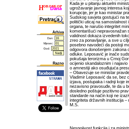
Kada je u pitanju aktuelni minis
ugrožavanje javnog interesa ko
korupcije, jer je kao ministar pr
Sudskog savjeta gostujući na tel
politički uticaj na samostalnost
organa, te narušio integritet mi
komentarišući nepravosnažan su
Arhiva
validnost dokaza izvedenih tok
Dan:
zreo za ponavljanje, a sve u cilj
Mjesec:
posebno navodeći da postoji mo
God:
odgovora donošenjem zakona o 
odluke. Leposavić je inače sud
pokušaja terorizma u Crnoj Gor
Razno
ocijenio skandaloznim i najav
o amnestiji ako osuđujuća pre
– Obavezuje se ministar pravde,
Vladimir Leposavić da se, bez d
izjava, postupaka i radnji koje i
nezavisno pravosuđe, te da u 
dosledno poštuje pozitivno pra
standarde na način koji ne iza
integriteta državnih institucija 
M.S.
Nespojivost funkcija i za minist