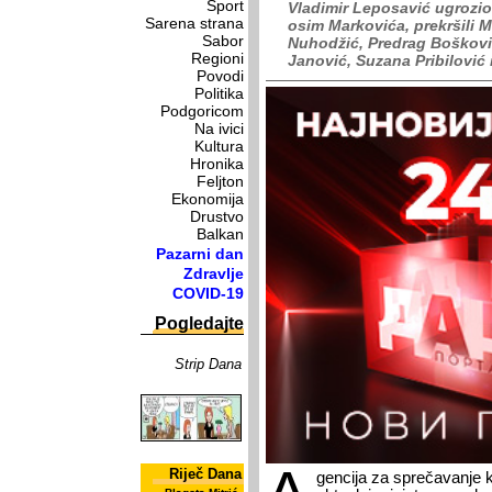
Sport
Vladimir Leposavić ugrozio 
Sarena strana
osim Markovića, prekršili M
Sabor
Nuhodžić, Predrag Boškovi
Regioni
Janović, Suzana Pribilović 
Povodi
Politika
Podgoricom
Na ivici
Kultura
Hronika
Feljton
Ekonomija
Drustvo
Balkan
Pazarni dan
Zdravlje
COVID-19
Pogledajte
Strip Dana
Riječ Dana
gencija za sprečavanje ko