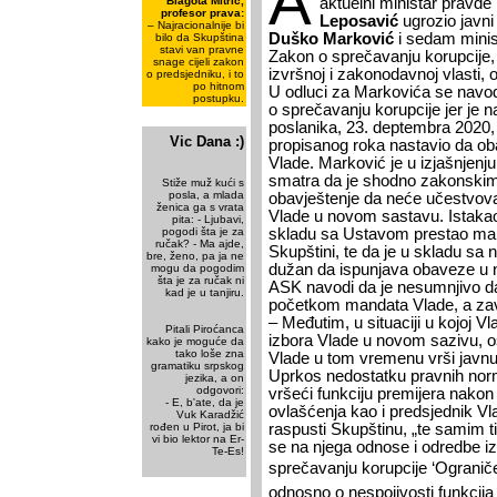
A
Blagota Mitrić,
aktuelni ministar pravde 
profesor prava:
Leposavić
ugrozio javni 
– Najracionalnije bi
Duško Marković
i sedam minist
bilo da Skupština
stavi van pravne
Zakon o sprečavanju korupcije, je
snage cijeli zakon
izvršnoj i zakonodavnoj vlasti, 
o predsjedniku, i to
po hitnom
U odluci za Markovića se navod
postupku.
o sprečavanju korupcije jer je 
poslanika, 23. deptembra 2020
Vic Dana :)
propisanog roka nastavio da oba
Vlade. Marković je u izjašnjen
smatra da je shodno zakonskim
Stiže muž kući s
posla, a mlada
obavještenje da neće učestvova
ženica ga s vrata
Vlade u novom sastavu. Istakao
pita: - Ljubavi,
pogodi šta je za
skladu sa Ustavom prestao man
ručak? - Ma ajde,
Skupštini, te da je u skladu sa
bre, ženo, pa ja ne
dužan da ispunjava obaveze u 
mogu da pogodim
šta je za ručak ni
ASK navodi da je nesumnjivo da
kad je u tanjiru.
početkom mandata Vlade, a za
– Međutim, u situaciji u kojoj V
Pitali Piroćanca
izbora Vlade u novom sazivu, os
kako je moguće da
tako loše zna
Vlade u tom vremenu vrši javnu
gramatiku srpskog
Uprkos nedostatku pravnih normi
jezika, a on
odgovori:
vršeći funkciju premijera nakon
- E, b'ate, da je
ovlašćenja kao i predsjednik V
Vuk Karadžić
rođen u Pirot, ja bi
raspusti Skupštinu, „te samim ti
vi bio lektor na Er-
se na njega odnose i odredbe i
Te-Es!
sprečavanju korupcije ‘Ograničen
odnosno o nespojivosti funkcija 