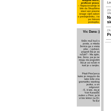
Blagota Mitrić,
La
profesor prava:
– Najracionalnije bi
bilo da Skupština
ZD
stavi van pravne
VA
snage cijeli zakon
o predsjedniku, i to
Ne
po hitnom
s
postupku.
ZA
Vic Dana :)
Pr
Stiže muž kući s
posla, a mlada
ženica ga s vrata
pita: - Ljubavi,
pogodi šta je za
ručak? - Ma ajde,
bre, ženo, pa ja ne
mogu da pogodim
šta je za ručak ni
kad je u tanjiru.
Pitali Piroćanca
kako je moguće da
tako loše zna
gramatiku srpskog
jezika, a on
odgovori:
- E, b'ate, da je
Vuk Karadžić
rođen u Pirot, ja bi
vi bio lektor na Er-
Te-Es!