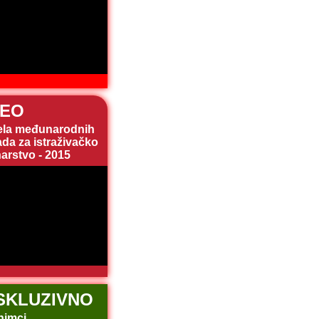
DEO
ela međunarodnih
da za istraživačko
arstvo - 2015
SKLUZIVNO
nimci