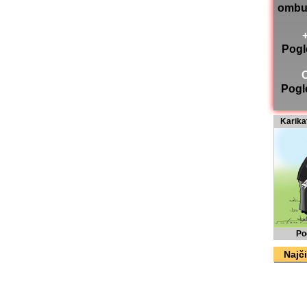
ombu
Pogl
Pogl
Karika
Po
Najči