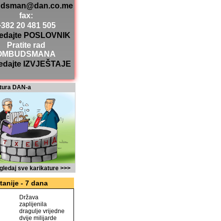
dsman@dan.co.me
fax:
+382 20 481 505
edajte POSLOVNIK
Pratite rad
OMBUDSMANA
edajte IZVJEŠTAJE
tura DAN-a
gledaj sve karikature >>>
tanije - 7 dana
Država
zaplijenila
dragulje vrijedne
dvije milijarde