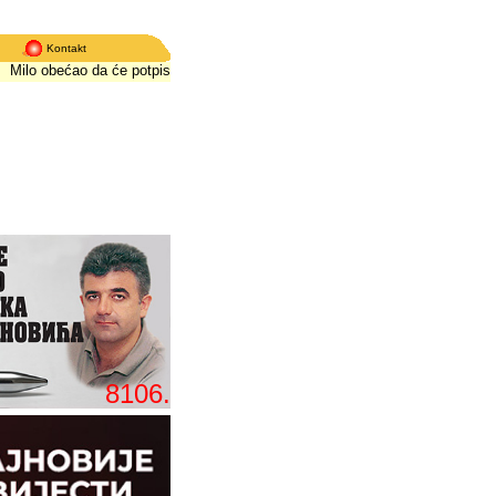
Kontakt
lo obećao da će potpisati zakone, ali ne i da neće završiti na Ustavnom sudu
8106.