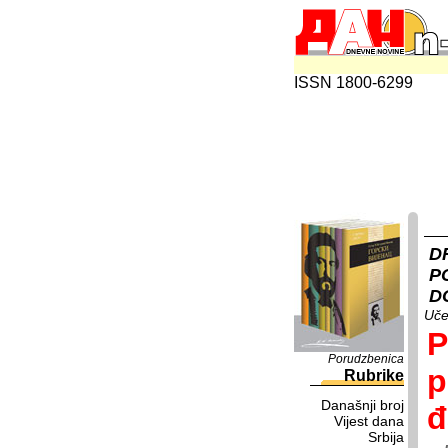
ISSN 1800-6299
D
P
D
Uče
P
Porudzbenica
p
Rubrike
Današnji broj
đ
Vijest dana
Srbija