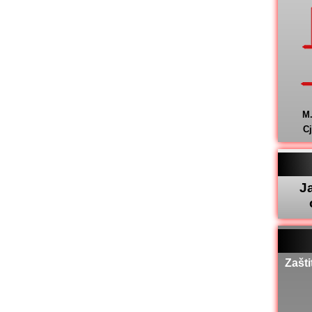
M
C
J
Zašti