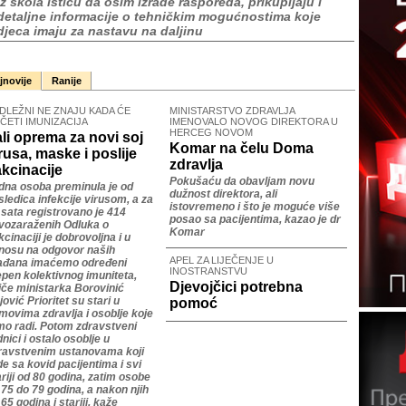
Iz škola ističu da osim izrade rasporeda, prikupljaju i
detaljne informacije o tehničkim mogućnostima koje
djeca imaju za nastavu na daljinu
jnovije
Ranije
DLEŽNI NE ZNAJU KADA ĆE
MINISTARSTVO ZDRAVLJA
ČETI IMUNIZACIJA
IMENOVALO NOVOG DIREKTORA U
HERCEG NOVOM
li oprema za novi soj
Komar na čelu Doma
rusa, maske i poslije
zdravlja
kcinacije
Pokušaću da obavljam novu
dna osoba preminula je od
dužnost direktora, ali
sledica infekcije virusom, a za
istovremeno i što je moguće više
 sata registrovano je 414
posao sa pacijentima, kazao je dr
vozaraženih Odluka o
Komar
cinaciji je dobrovoljna i u
nosu na odgovor naših
APEL ZA LIJEČENJE U
ađana imaćemo određeni
INOSTRANSTVU
epen kolektivnog imuniteta,
Djevojčici potrebna
tiče ministarka Borovinić
ović Prioritet su stari u
pomoć
movima zdravlja i osoblje koje
mo radi. Potom zdravstveni
nici i ostalo osoblje u
ravstvenim ustanovama koji
de sa kovid pacijentima i svi
ariji od 80 godina, zatim osobe
 75 do 79 godina, a nakon njih
65 godina i stariji, kaže