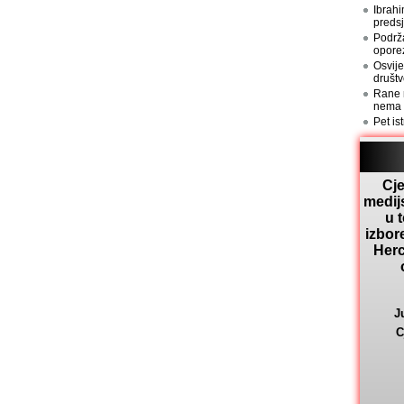
Ibrahi
preds
Podrž
opore
Osvije
društv
Rane n
nema
Pet is
Cje
medij
u 
izbor
Herc
J
C