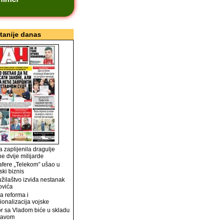
itanije danas
 zaplijenila dragulje
ne dvije milijarde
afere „Telekom” ušao u
ski biznis
užilaštvo izviđa nestanak
ovića
a reforma i
ionalizacija vojske
r sa Vladom biće u skladu
tavom