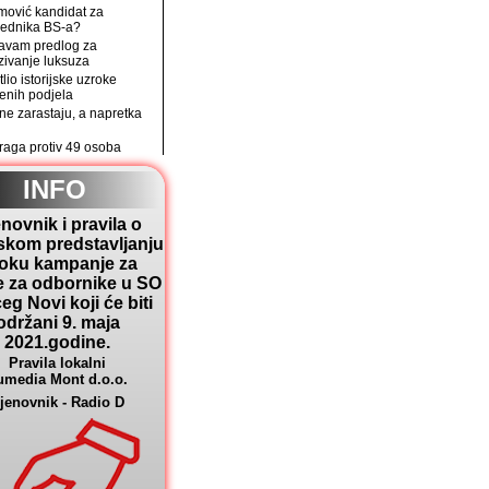
mović kandidat za
jednika BS-a?
avam predlog za
zivanje luksuza
tlio istorijske uzroke
enih podjela
e zarastaju, a napretka
traga protiv 49 osoba
INFO
novnik i pravila o
skom predstavljanju
toku kampanje za
e za odbornike u SO
eg Novi koji će biti
održani 9. maja
2021.godine.
Pravila lokalni
umedia Mont d.o.o.
jenovnik - Radio D