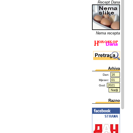
Recept Dana
Nema recepta
Arhiva
Dan:
Mjesec:
God:
Razno