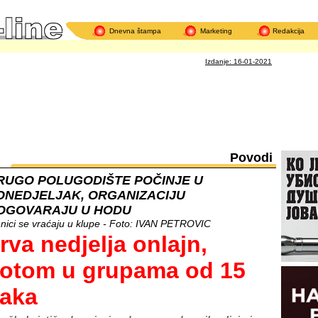
Dnevna štampa
Marketing
Redakcija
Mi
Izdanje: 16-01-2021
Povodi
RUGO POLUGODIŠTE POČINJE U
ONEDJELJAK, ORGANIZACIJU
OGOVARAJU U HODU
nici se vraćaju u klupe - Foto: IVAN PETROVIC
rva nedjelja onlajn,
otom u grupama od 15
aka