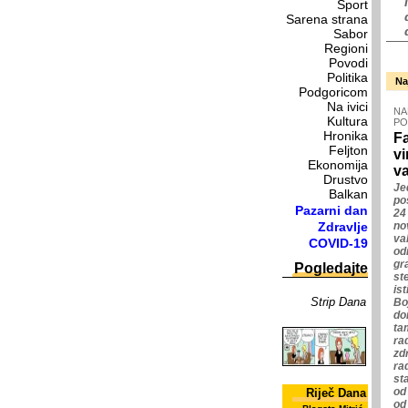
Sport
Sarena strana
Sabor
Regioni
Povodi
Politika
Na
Podgoricom
Na ivici
NA
Kultura
PO
Hronika
Fa
Feljton
vi
Ekonomija
va
Drustvo
Je
Balkan
po
Pazarni dan
24
Zdravlje
no
vak
COVID-19
od
gr
Pogledajte
st
is
Strip Dana
Boj
do
ta
rad
zd
ra
st
od
Riječ Dana
od 