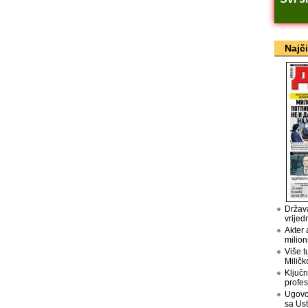
Najč
Država
vrijed
Akter 
milion
Više t
Miličk
Ključn
profes
Ugovo
sa Us