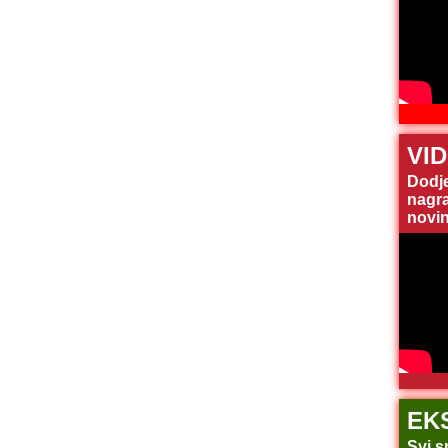
VI
Dodj
nagra
novin
EK
Svi s