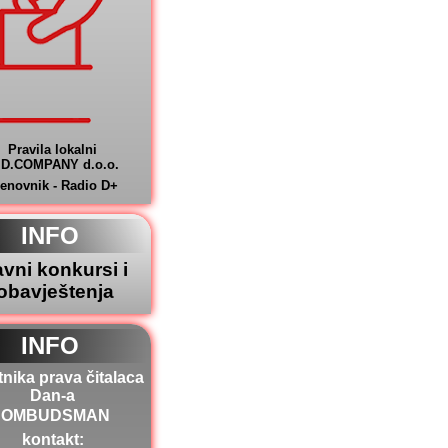
Pravila lokalni
.D.COMPANY d.o.o.
jenovnik - Radio D+
INFO
avni konkursi i
obavještenja
INFO
tnika prava čitalaca
Dan-a
OMBUDSMAN
kontakt: