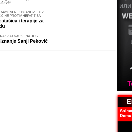
ušević
RAVSTVENE USTANOVE BEZ
KCINE PROTIV HEPATITISA
stašica i terapije za
idu
 RAZVOJ NAUKE NA UCG
iznanje Sanji Peković
E
Snimak
Demo