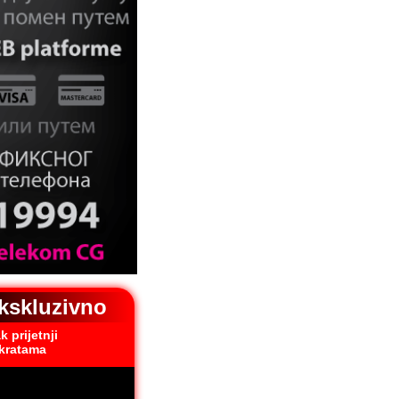
kskluzivno
 prijetnji
kratama