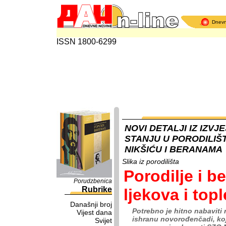
Dnev
ISSN 1800-6299
NOVI DETALJI IZ IZVJ
STANJU U PORODILIŠT
NIKŠIĆU I BERANAMA
Slika iz porodilišta
Porodilje i b
Porudzbenica
Rubrike
ljekova i top
Današnji broj
Potrebno je hitno nabaviti 
Vijest dana
ishranu novorođenčadi, koj
Svijet