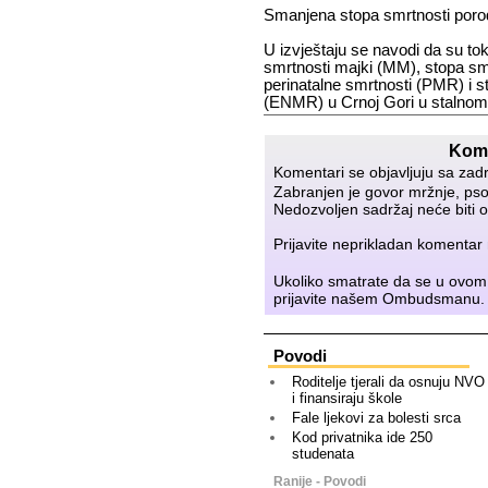
Sma­nje­na sto­pa smrt­no­sti po­ro­d
U iz­vje­šta­ju se na­vo­di da su to­
smrt­no­sti maj­ki (MM), sto­pa smr
pe­ri­na­tal­ne smrt­no­sti (PMR) i s
(EN­MR) u Cr­noj Go­ri u stal­nom
Kome
Komentari se objavljuju sa zad
Zabranjen je govor mržnje, psov
Nedozvoljen sadržaj neće biti o
Prijavite neprikladan komenta
Ukoliko smatrate da se u ovom
prijavite našem
Ombudsmanu
.
Povodi
Roditelje tjerali da osnuju NVO
i finansiraju škole
Fale ljekovi za bolesti srca
Kod privatnika ide 250
studenata
Ranije - Povodi