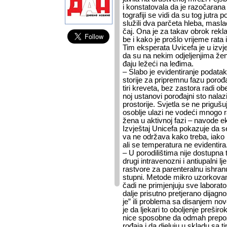
i kon­sta­to­va­la da je raz­o­ča­ra­n
to­gra­fi­ji se vi­di da su tog ju­tr
slu­ži­li dva par­če­ta hle­ba, ma­s
čaj. Ona je za ta­kav obrok re­kla 
be i ka­ko je pro­šlo vri­je­me ra­ta i
Tim eks­pera­ta Uvi­ce­fa je u iz­vje
da su na ne­kim odje­lje­nji­ma že­ne
đa­ju le­že­ći na le­đi­ma.
– Sla­bo je evi­den­ti­ra­nje po­da­ta­
sto­ri­je za pri­prem­nu fa­zu po­ro­đa
ti­ri kre­ve­ta, bez za­sto­ra ra­di obe
noj usta­no­vi po­ro­đaj­ni sto na­l
pro­sto­ri­je. Svje­tla se ne pri­gu­šu
oso­blje ula­zi ne vo­de­ći mno­go ra
že­na u ak­tiv­noj fa­zi – na­vo­de eks
Iz­vje­štaj Uni­ce­fa po­ka­zu­je da se
va ne odr­ža­va ka­ko tre­ba, iako po­
ali se tem­pe­ra­tu­ra ne evi­den­ti­ra
– U po­ro­di­li­šti­ma ni­je do­stup­na 
dru­gi in­tra­ve­no­zni i an­ti­u­pal­ni l
ras­tvo­re za pa­ren­te­ral­nu is­hra­n
stup­ni. Me­to­de mi­kro uzor­ko­va­
ča­di ne pri­mje­nju­ju sve la­bo­ra­to­
da­lje pri­sut­no pre­tje­ra­no di­jag­no­
je” ili pro­ble­ma sa di­sa­njem no­
je da lje­ka­ri to obo­lje­nje pre­ši­ro­
ni­ce spo­sob­ne da od­mah pre­po­z
ro­đa­ja i da dje­lu­ju u skla­du sa ti