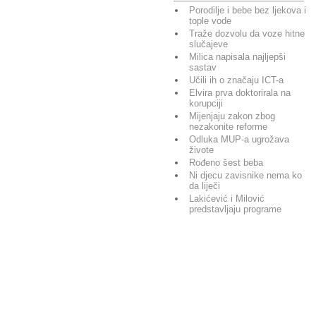
Porodilje i bebe bez ljekova i
tople vode
Traže dozvolu da voze hitne
slučajeve
Milica napisala najljepši
sastav
Učili ih o značaju ICT-a
Elvira prva doktorirala na
korupciji
Mijenjaju zakon zbog
nezakonite reforme
Odluka MUP-a ugrožava
živote
Rođeno šest beba
Ni djecu zavisnike nema ko
da liječi
Lakićević i Milović
predstavljaju programe