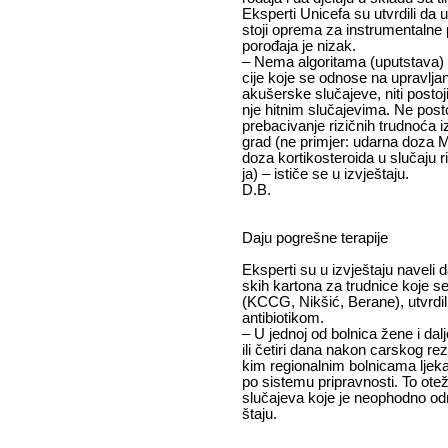
Eks­per­ti Uni­ce­fa su utvr­di­li da
sto­ji opre­ma za in­stru­men­tal­ne p
po­ro­đa­ja je ni­zak.
– Ne­ma al­go­ri­ta­ma (uput­sta­va) n
ci­je ko­je se od­no­se na upra­vlja­
aku­šer­ske slu­ča­je­ve, ni­ti po­sto
nje hit­nim slu­ča­je­vi­ma. Ne po­sto­
pre­ba­ci­va­nje ri­zič­nih trud­no­ća i
grad (ne pri­mjer: udar­na do­za MgS
do­za kor­ti­ko­ste­ro­i­da u slu­ča­ju 
ja) – is­ti­če se u iz­vje­šta­ju.
D.B.
Da­ju po­gre­šne te­ra­pi­je
Eks­per­ti su u iz­vje­šta­ju na­ve­li
skih kar­to­na za trud­ni­ce ko­je se
(KCCG, Nik­šić, Be­ra­ne), utvr­di­li
an­ti­bi­o­ti­kom.
– U jed­noj od bol­ni­ca že­ne i da­lje do
ili če­ti­ri da­na na­kon car­skog re­
kim re­gi­o­nal­nim bol­ni­ca­ma lje­
po si­ste­mu pri­prav­no­sti. To ote­ž
slu­ča­je­va ko­je je neo­p­hod­no od­
šta­ju.