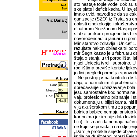
sto ne­sta­je to­ple vo­de, dok su se 
N/A:
N/A
ske pla­te i de­fi­cit ka­dra. U iz­vje
ima­lo uvid, na­vo­di se da su esk­
ga­ni­za­ci­je (SZO) iz Tr­sta, sa c
Vic Dana :)
obla­sti gi­ne­ko­lo­gi­je i aku­šer­st
di­na­to­rom Sne­ža­nom Ras­po­po­vić,
N/A
stat­ke pri­li­kom pro­cje­ne bez­bjed­n
no­vo­rođen­ča­di u ja­nu­a­ru u po­me­
Ministarstvo zdra­vlja i Uni­cef 1. 
re­zul­ta­ta na­kon obi­la­ska tri po­ro
mir Še­grt ka­zao je u fe­bru­a­ru da s
šta­ja o sta­nju u tri po­ro­di­li­št
nja­ci Uni­ce­fa tvr­di­li su­prot­no. 
ro­di­li­šti­ma pre­vi­še ko­ri­ste lje­
je­di­ni pre­gle­di po­ro­di­lja spro­vo
– Ne po­sto­ji ja­sna kon­trol­na li­
Arhiva
đa­ja, u nor­mal­nim ili pro­ble­ma­t
Dan:
sprečavanje i ublažavanje bola 
Mjesec:
je­su sa­mo­stal­ne kod nor­mal­ne ak
God:
va­ju pro­fe­si­o­nal­no pri­zna­nje i 
do­ku­men­tu­ju u bi­lje­ška­ma, ni­ti 
vlja aku­šer­skom ti­mu za po­pu­nja
Razno
bol­ni­ca ba­bi­ce ne­ma­ju pri­stup 
kar­to­ni­ma jer im ni­je da­ta lo­zin
blju). To zna­či da ne­ma­ju na­čin
ne ko­je se po­ra­đa­ju na odje­lje­nju 
„Dan” je pro­te­kle sri­je­de ob­ja­vio
ja­vi­la na dru­štve­noj mre­ži Fej­s