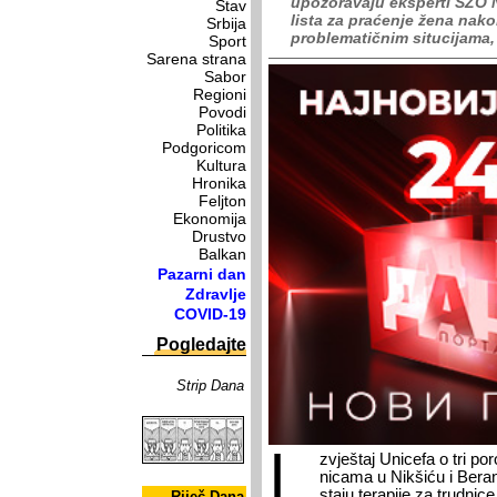
upozoravaju eksperti SZO N
Stav
lista za praćenje žena nako
Srbija
problematičnim situcijama, 
Sport
Sarena strana
Sabor
Regioni
Povodi
Politika
Podgoricom
Kultura
Hronika
Feljton
Ekonomija
Drustvo
Balkan
Pazarni dan
Zdravlje
COVID-19
Pogledajte
Strip Dana
I
z­vje­štaj Uni­ce­fa o tri po­r
ni­ca­ma u Nik­ši­ću i Be­r
sta­ju te­ra­pi­je za trud­ni­ce
Riječ Dana