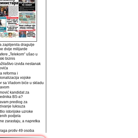
 zaplijenila dragulje
ne dvije milijarde
afere „Telekom” ušao u
ski biznis
užilaštvo izviđa nestanak
ovića
a reforma i
ionalizacija vojske
r sa Vladom biće u skladu
tavom
mović kandidat za
jednika BS-a?
avam predlog za
zivanje luksuza
tlio istorijske uzroke
enih podjela
e zarastaju, a napretka
traga protiv 49 osoba