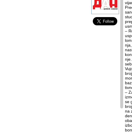
vi­j
Pred
san­
stu­
pre­
usmj
– Re­
us­p
lom 
nja, 
na­s
kon­
nje.
seb­
Vu­j
broj
mo­r
ba­z
tiv­
– Za
iz­m
se g
broj
na z
dent
oba­
iz­b
bor­