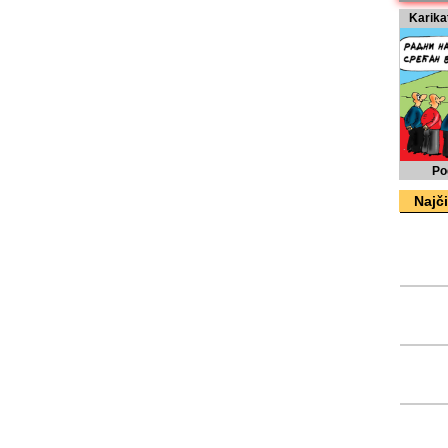
Karika
Po
Najči