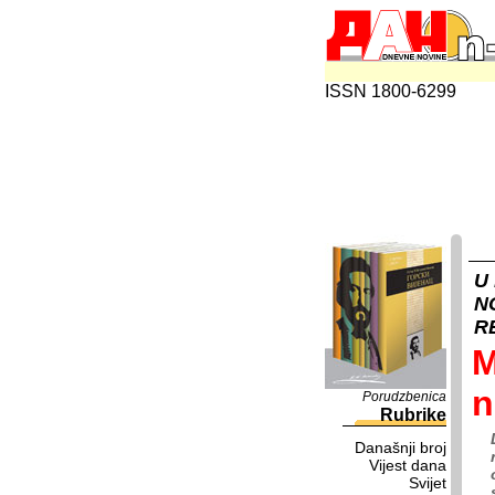
ISSN 1800-6299
U
N
R
M
n
Porudzbenica
Rubrike
Današnji broj
Vijest dana
Svijet