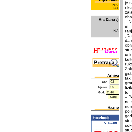
je s
N/A:
ri­k
N/A
za­l
oba­
Vic Dana :)
– No
mi m
ra­n
N/A
„Dan
da s
obra
stu­d
uslo
kul­
ru­k
Za­k
gi­s
Arhiva
ta­k
Dan:
gra­
fi­z
Mjesec:
tu.
God:
– Po
ne s
ne­m
Razno
po m
go­d
ste­
so­k
stu­