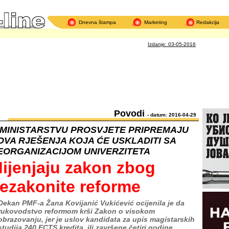
Dnevna štampa
Marketing
Redakcija
Izdanje: 03-05-2016
Povodi
- datum: 2016-04-29
 MINISTARSTVU PROSVJETE PRIPREMAJU
OVA RJEŠENJA KOJA ĆE USKLADITI SA
EORGANIZACIJOM UNIVERZITETA
ijenjaju zakon zbog
ezakonite reforme
Dekan PMF-a Žana Kovijanić Vukićević ocijenila je da
rukovodstvo reformom krši Zakon o visokom
obrazovanju, jer je uslov kandidata za upis magistarskih
studija 240 ECTS kredita, ili završene četiri godine