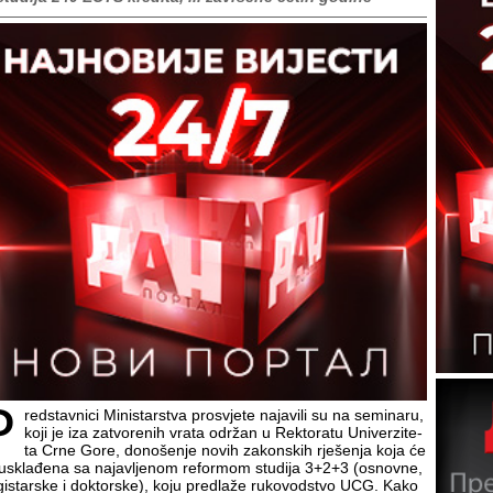
P
red­stav­ni­ci Mi­ni­star­stva pro­svje­te na­ja­vi­li su na se­mi­na­ru,
ko­ji je iza za­tvo­re­nih vra­ta odr­žan u Rek­to­ra­tu Uni­ver­zi­te­
ta Cr­ne Go­re, do­no­še­nje no­vih za­kon­skih rje­še­nja ko­ja će
i uskla­đe­na sa na­ja­vlje­nom re­for­mom stu­di­ja 3+2+3 (osnov­ne,
i­star­ske i dok­tor­ske), ko­ju pred­la­že ru­ko­vod­stvo UCG. Ka­ko