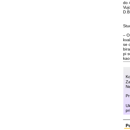
do 4
Vu­jo
D.B
Stu­d
– Ob
kva­
se o
bi­r
pi s
kao
Ko
Za
Ne
Pr
Uk
pr
P