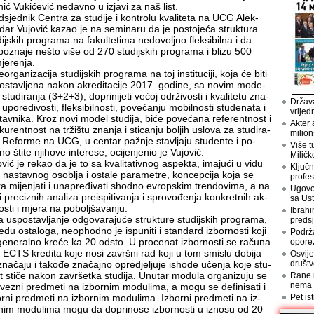
a­nić Vu­ki­će­vić ne­dav­no u iz­ja­vi za naš list.
­sjed­nik Cen­tra za stu­di­je i kon­tro­lu kva­li­te­ta na UCG Alek­
dar Vu­jo­vić ka­zao je na se­mi­na­ru da je po­sto­je­ća struk­tu­ra
dij­skih pro­gra­ma na fa­kul­te­ti­ma ne­do­volj­no flek­si­bil­na i da
po­zna­je ne­što vi­še od 270 stu­dij­skih pro­gra­ma i bli­zu 500
e­re­nja.
or­ga­ni­za­ci­ja stu­dij­skih pro­gra­ma na toj in­sti­tu­ci­ji, ko­ja će bi­ti
o­sta­vlje­na na­kon akre­di­ta­ci­je 2017. go­di­ne, sa no­vim mo­de­
stu­di­ra­nja (3+2+3), do­pri­ni­je­ti ve­ćoj odr­ži­vo­sti i kva­li­te­tu zna­
Država
upo­re­di­vo­sti, flek­si­bil­no­sti, po­ve­ća­nju mo­bil­no­sti stu­de­na­ta i
vrijed
tav­ni­ka. Kroz no­vi mo­del stu­di­ja, bi­će po­ve­ća­na re­fe­rent­nost i
Akter 
ku­rent­nost na tr­ži­štu zna­nja i sti­ca­nju bo­ljih uslo­va za stu­di­ra­
milion
 Re­for­me na UCG, u cen­tar pa­žnje sta­vlja­ju stu­den­te i po­
Više t
no šti­te nji­ho­ve in­te­re­se, oci­je­nje­nio je Vu­jo­vić.
Miličk
o­vić je re­kao da je to sa kva­li­ta­tiv­nog aspek­ta, ima­ju­ći u vi­du
Ključn
 na­stav­nog oso­blja i osta­le pa­ra­me­tre, kon­cep­ci­ja ko­ja se
profes
a mi­je­nja­ti i una­pre­đi­va­ti shod­no evrop­skim tren­do­vi­ma, a na
Ugovo
i pre­ci­znih ana­li­za pre­i­spi­ti­va­nja i spro­vo­đe­nja kon­kret­nih ak­
sa Us
no­sti i mje­ra na po­bolj­ša­va­nju.
Ibrahi
 us­po­sta­vlja­nje od­go­va­ra­ju­će struk­tu­re stu­dij­skih pro­gra­ma,
preds
e­đu osta­lo­ga, neo­p­hod­no je is­pu­ni­ti i stan­dard iz­bor­no­sti ko­ji
Podrž
e­ne­ral­no kre­će ka 20 od­sto. U pro­ce­nat iz­bor­no­sti se ra­ču­na
opore
 ECTS kre­di­ta ko­je no­si za­vr­šni rad ko­ji u tom smi­slu do­bi­ja
Osvije
društv
na­ča­ju i ta­ko­đe zna­čaj­no opre­dje­lju­je is­ho­de uče­nja ko­je stu­
 sti­če na­kon za­vr­šet­ka stu­di­ja. Unu­tar mo­du­la or­ga­ni­zu­ju se
Rane n
nema
ve­zni pred­me­ti na iz­bor­nim mo­du­li­ma, a mo­gu se de­fi­ni­sa­ti i
Pet is
or­ni pred­me­ti na iz­bor­nim mo­du­li­ma. Iz­bo­r­ni pred­me­ti na iz­
nim mo­du­li­ma mo­gu da do­pri­no­se iz­bor­no­sti u iz­no­su od 20