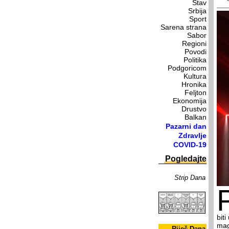
Stav
Srbija
Sport
Sarena strana
Sabor
Regioni
Povodi
Politika
Podgoricom
Kultura
Hronika
Feljton
Ekonomija
Drustvo
Balkan
Pazarni dan
Zdravlje
COVID-19
Pogledajte
Strip Dana
bi­t
ma­g
Riječ Dana