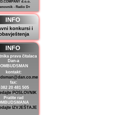
.D.COMPANY d.o.o.
jenovnik - Radio D+
INFO
avni konkursi i
obavještenja
INFO
tnika prava čitalaca
Dan-a
OMBUDSMAN
kontakt:
dsman@dan.co.me
fax:
+382 20 481 505
edajte POSLOVNIK
Pratite rad
OMBUDSMANA
edajte IZVJEŠTAJE