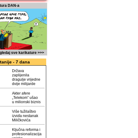
tura DAN-a
gledaj sve karikature >>>
tanije - 7 dana
Država
zaplijenila
dragulje vrijedne
dvije milijarde
Akter afere
„Telekom” ušao
u milionski biznis
Više tužilaštvo
izviđa nestanak
Miličkovića
Ključna reforma i
profesionalizacija