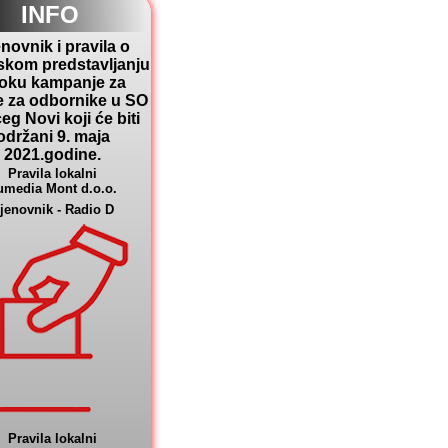
INFO
novnik i pravila o
skom predstavljanju
toku kampanje za
e za odbornike u SO
eg Novi koji će biti
održani 9. maja
2021.godine.
Pravila lokalni
umedia Mont d.o.o.
jenovnik - Radio D
Pravila lokalni