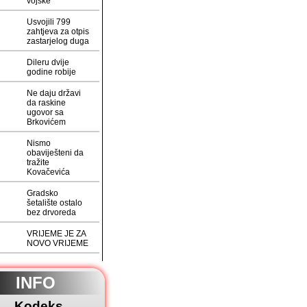
vojske
Usvojili 799
zahtjeva za otpis
zastarjelog duga
Dileru dvije
godine robije
Ne daju državi
da raskine
ugovor sa
Brkovićem
Nismo
obaviješteni da
tražite
Kovačevića
Gradsko
šetalište ostalo
bez drvoreda
VRIJEME JE ZA
NOVO VRIJEME
INFO
Kodeks