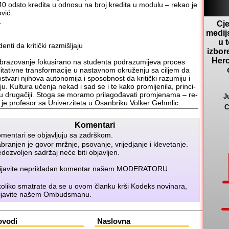
0 od­sto kre­di­ta u od­no­su na broj kre­di­ta u mo­du­lu – re­kao je
­vić.
.
Cje
medij
u 
en­ti da kri­tič­ki raz­mi­šlja­ju
izbor
Herc
ra­zo­va­nje fo­ku­si­ra­no na stu­den­ta pod­ra­zu­mi­je­va pro­ces
li­ta­tiv­ne tran­sfor­ma­ci­je u na­stav­nom okru­že­nju sa ci­ljem da
stva­ri nji­ho­va auto­no­mi­ja i spo­sob­nost da kri­tič­ki ra­zu­mi­ju i
a­ju. Kul­tu­ra uče­nja ne­kad i sad se i te ka­ko pro­mi­je­ni­la, prin­ci­
u dru­ga­či­ji. Sto­ga se mo­ra­mo pri­la­go­đa­va­ti pro­mje­na­ma – re­
J
 je profesor sa Univerziteta u Osanbriku Volker Ge­hmlic.
C
Komentari
mentari se objavljuju sa zadrškom.
branjen je govor mržnje, psovanje, vrijedjanje i klevetanje.
dozvoljen sadržaj neće biti objavljen.
ijavite neprikladan komentar našem
MODERATORU
.
oliko smatrate da se u ovom članku krši Kodeks novinara,
ijavite našem
Ombudsmanu
.
ovodi
Naslovna