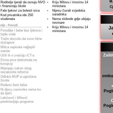
M
Roditelje tjerali da osnuju NVO
Kriju Milovu i imovinu 14
i finansiraju škole
ministara
C
Fale ljekovi za bolesti srca
Nijesu čuvali svjedoka
saradnika
Kod privatnika ide 250
studenata
Nema slobode gdje ubijaju
novinare
nije - Povodi
J
Kriju Milovu i imovinu 14
Porodilje i bebe bez ljekova i
ministara
tople vode
Traže dozvolu da voze hitne
slučajeve
Milica napisala najljepši
sastav
Zašti
Učili ih o značaju ICT-a
Elvira prva doktorirala na
korupciji
Mijenjaju zakon zbog
nezakonite reforme
ombu
Odluka MUP-a ugrožava
živote
Rođeno šest beba
Ni djecu zavisnike nema ko
Pogl
da liječi
Lakićević i Milović
predstavljaju programe
Pogl