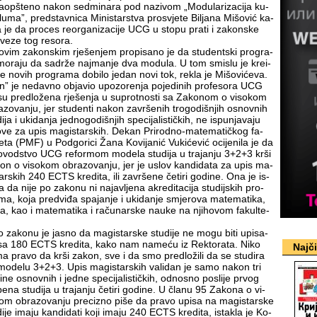
a­op­šte­no na­kon sed­mi­na­ra pod na­zi­vom „Mo­du­la­ri­za­ci­ja ku­
u­lu­ma”, pred­stav­ni­ca Mi­ni­star­stva pro­svje­te Bi­lja­na Mi­šo­vić ka­
a je da pro­ces re­or­ga­ni­za­ci­je UCG u sto­pu pra­ti i za­kon­ske
ve­ze tog re­so­ra.
­vim za­kon­skim rje­še­njem pro­pi­sa­no je da stu­dent­ski pro­gra­
o­ra­ju da sa­dr­že naj­ma­nje dva mo­du­la. U tom smi­slu je kre­i­
je no­vih pro­gra­ma do­bi­lo je­dan no­vi tok, re­kla je Mi­šo­vi­će­va.
” je ne­dav­no ob­ja­vio upo­zo­re­nja po­je­di­nih pro­fe­so­ra UCG
u pred­lo­že­na rje­še­nja u su­prot­no­sti sa Za­ko­nom o vi­so­kom
­zo­va­nju, jer stu­den­ti na­kon za­vr­še­nih tro­go­di­šnjih osnov­nih
i­ja i uki­da­nja jed­no­go­di­šnjih spe­ci­ja­li­stič­kih, ne is­pu­nja­va­ju
­ve za upis ma­gi­star­skih. De­kan Pri­rod­no-ma­te­ma­tič­kog fa­
te­ta (PMF) u Pod­go­ri­ci Ža­na Ko­vi­ja­nić Vu­ki­će­vić oci­je­ni­la je da
o­vod­stvo UCG re­for­mom mo­de­la stu­di­ja u tra­ja­nju 3+2+3 kr­ši
on o vi­so­kom obra­zo­va­nju, jer je uslov kan­di­da­ta za upis ma­
tar­skih 240 ECTS kre­di­ta, ili za­vr­še­ne če­ti­ri go­di­ne. Ona je is­
la da ni­je po za­ko­nu ni na­ja­vlje­na akre­di­ta­ci­ja stu­dij­skih pro­
ma, ko­ja pred­vi­đa spa­ja­nje i uki­da­nje smje­ro­va ma­te­ma­ti­ka,
i­ka, kao i ma­te­ma­ti­ka i ra­ču­nar­ske na­u­ke na nji­ho­vom fa­kul­te­
 za­ko­nu je ja­sno da ma­gi­star­ske stu­di­je ne mo­gu bi­ti upi­sa­
a 180 ECTS kre­di­ta, ka­ko nam na­me­ću iz Rek­to­ra­ta. Ni­ko
Najč
a pra­vo da kr­ši za­kon, sve i da smo pred­lo­ži­li da se stu­di­ra
o­de­lu 3+2+3. Upis ma­gi­star­skih va­li­dan je sa­mo na­kon tri
i­ne osnov­nih i jed­ne spe­ci­ja­li­stič­kih, od­no­sno po­sli­je pr­vog
pe­na stu­di­ja u tra­ja­nju če­ti­ri go­di­ne. U čla­nu 95 Za­ko­na o vi­
om obra­zo­va­nju pre­ci­zno pi­še da pra­vo upi­sa na ma­gi­star­ske
di­je ima­ju kan­di­da­ti ko­ji ima­ju 240 ECTS kre­di­ta, is­ta­kla je Ko­