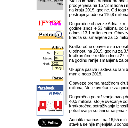
Stalna imovina Adriatik marinas
- Bogami ću pješke
kući.
procijenjena na 157,3 miliona i m
na kraju 2019. godine. Od toga 
postrojenja odnosi 116,8 miliona
Dugoročne obaveze Adriatik ma
godine iznosile 53 miliona, od 
odnosi 13,1 milion eura. Obav
kredita su smanjene za 12 mili
Kratkoročne obaveze su iznosile
Arhiva
u odnosu na 2019. godinu za 3,
Dan:
kratkoročne kredite odnosi 27 m
Mjesec:
na godinu ranije smanjena za o
God:
Ukupna pasiva i aktiva su lani b
manje nego 2019.
Razno
Obaveze prema matičnom društv
miliona, što je uvećanje za godi
Dugoročna potraživanja ovog dr
40,5 miliona, što je uvećanje od
kratkoročna potraživanja iznosi
potraživanja su lani smanjena za
Adriatik marinas ima 16,55 mil
stavka se nije mijenjala u odno