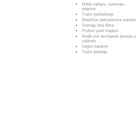
Dobili zahtjev, spremaju
odgovor
Traže vještačenje
Drastičan pad prevoza putnika
Snimaju dva filma
Protest pred Vladom
Radili sve da klijente dovedu u
zabludu
Izbjeći bankrot
Traže rješenje