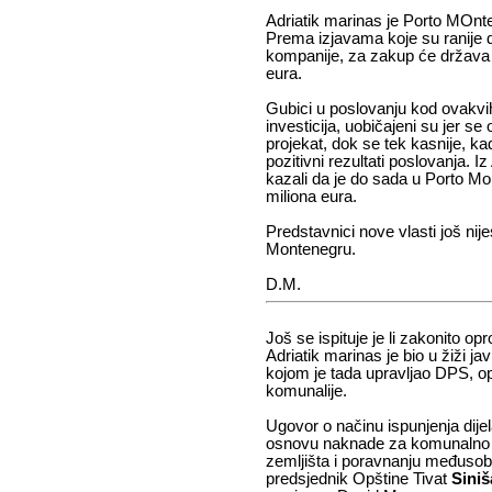
Adriatik marinas je Porto MOnt
Prema izjavama koje su ranije d
kompanije, za zakup će država 
eura.
Gubici u poslovanju kod ovakvih
investicija, uobičajeni su jer se
projekat, dok se tek kasnije, ka
pozitivni rezultati poslovanja. I
kazali da je do sada u Porto M
miliona eura.
Predstavnici nove vlasti još nije
Montenegru.
D.M.
Još se ispituje je li zakonito o
Adriatik marinas je bio u žiži ja
kojom je tada upravljao DPS, op
komunalije.
Ugovor o načinu ispunjenja dij
osnovu naknade za komunalno
zemljišta i poravnanju međusobni
predsjednik Opštine Tivat
Sini