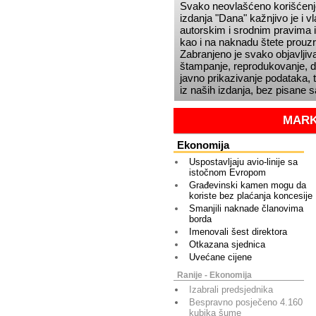
Svako neovlašćeno korišćenje
izdanja
Dana
kažnjivo je i 
autorskim i srodnim pravima i
kao i na naknadu štete prou
Zabranjeno je svako objavljiva
štampanje, reprodukovanje, dis
javno prikazivanje podataka, t
iz naših izdanja, bez pisane 
MARK
Ekonomija
Uspostavljaju avio-linije sa
istočnom Evropom
Građevinski kamen mogu da
koriste bez plaćanja koncesije
Smanjili naknade članovima
borda
Imenovali šest direktora
Otkazana sjednica
Uvećane cijene
Ranije - Ekonomija
Izabrali predsjednika
Bespravno posječeno 4.160
kubika šume