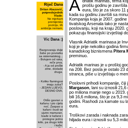
A
driatik marinas, firma 
Riječ Dana
prošlu godinu je završil
Dritan Abazović,
eura, što je za skoro 11 
potpredsjednik
kada su godinu završili sa min
Vlade:
Kompanija koja je 2007. godine
Ne mjerkam
premijersku
tivatskog Arsenala tako je nast
poziciju, tih
poslovanju, koji na kraju 2020. 
ambicija nemam.
pokazuju finansijski izvještaji d
Vic Dana :)
Vlasnik Adriatik marinasa je Inv
koji je prije nekoliko godina fir
Razgovaraju dvije
kanadskog biznismena
Pitera
žabe po povratku
preminuo.
sa sistematskog...
- Bolujem od raka,
reče prva.
Adriatik marinas je u prošloj go
- A ja od prošle
zime, dodade
na 208. Bez posla je ostalo 23 
druga.
stranca, piše u izvještaju o m
- Koliko flamingosi
Poslovni prihodi kompanije, čiji 
imaju zuba?
Margason
, lani su iznosili 21,6
- JEDAN LIJEVO,
DESNO DVA.
po miliona manje nego u 2019. g
bili 16,6 miliona, što je za 9,3
Otišo gavran u
godini. Rashodi za kamate su lan
kafanu i pio cijelu
eura.
noć. Zaspao u
kafani i budi se
ujutro mamuran.
Troškovi zarada i naknada zara
Izađe iz kafane i
protegne jedno
hiljada eura i iznosili su 5,3 mili
krilo, pa drugo krilo
i kaže: