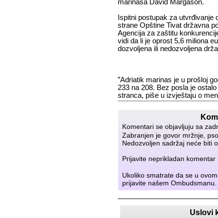
marinasa David Margason.
Ispitni postupak za utvrđivanje 
strane Opštine Tivat državna p
Agencija za zaštitu konkurenci
vidi da li je oprost 5,6 miliona e
dozvoljena ili nedozvoljena dr
”Adriatik marinas je u prošloj g
233 na 208. Bez posla je ostalo
stranca, piše u izvještaju o m
Kome
Komentari se objavljuju sa zad
Zabranjen je govor mržnje, psov
Nedozvoljen sadržaj neće biti o
Prijavite neprikladan komenta
Ukoliko smatrate da se u ovom
prijavite našem
Ombudsmanu
.
Uslovi 