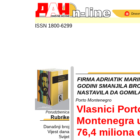
Dnev
ISSN 1800-6299
FIRMA ADRIATIK MAR
GODINI SMANJILA BRO
NASTAVILA DA GOMIL
Porto Montenegro
Vlasnici Port
Porudzbenica
Rubrike
Montenegra 
Današnji broj
76,4 miliona 
Vijest dana
Svijet