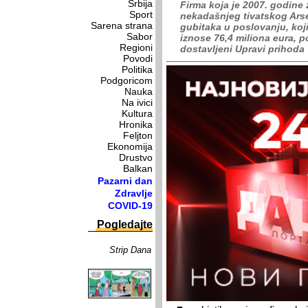
Srbija
Firma koja je 2007. godine
Sport
nekadašnjeg tivatskog Arse
Sarena strana
gubitaka u poslovanju, koj
Sabor
iznose 76,4 miliona eura, po
Regioni
dostavljeni Upravi prihoda
Povodi
Politika
Podgoricom
Nauka
Na ivici
Kultura
Hronika
Feljton
Ekonomija
Drustvo
Balkan
Pazarni dan
Zdravlje
COVID-19
Pogledajte
Strip Dana