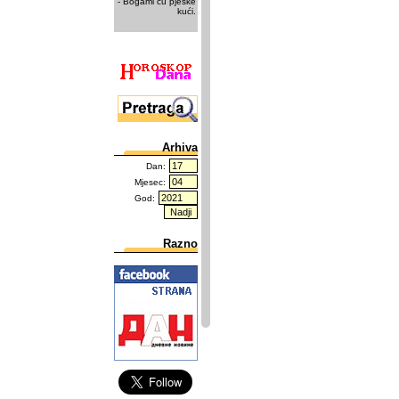
- Bogami ću pješke
kući.
Arhiva
Dan:
Mjesec:
God:
Razno