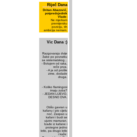
Riječ Dana
Dritan Abazović,
potpredsjednik
Vlade:
Ne mjerkam
premijersku
poziciju, tih
ambicija nemam.
Vic Dana :)
Razgovaraju dvije
žabe po povratku
sa sistematskog...
- Bolujem od raka,
reče prva.
- A ja od prošle
zime, dodade
druga.
- Koliko flamingosi
imaju zuba?
- JEDAN LIJEVO,
DESNO DVA.
Otišo gavran u
kafanu i pio cijelu
noć. Zaspao u
kafani i budi se
ujutro mamuran.
Izađe iz kafane i
protegne jedno
krilo, pa drugo krilo
i kaže: