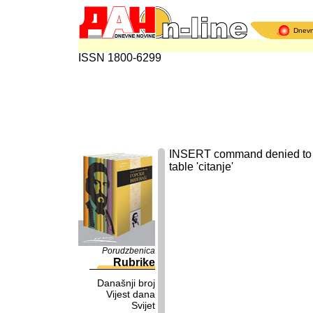
Dnev
ISSN 1800-6299
INSERT command denied to us
table 'citanje'
Porudzbenica
Rubrike
Današnji broj
Vijest dana
Svijet