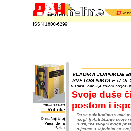
Dnev
ISSN 1800-6299
VLADIKA JOANIKIJE 
SVETOG NIKOLE U ULC
Vladika Joanikije tokom bogosluž
Svoje duše č
postom i isp
Porudzbenica
Rubrike
Da se oslobodimo svake mr
Današnji broj
mogli ljubiti bližnje svoje 
Vijest dana
bližnjima svojim mogli pris
Svijet
nijesmo u zajednici sa svoj