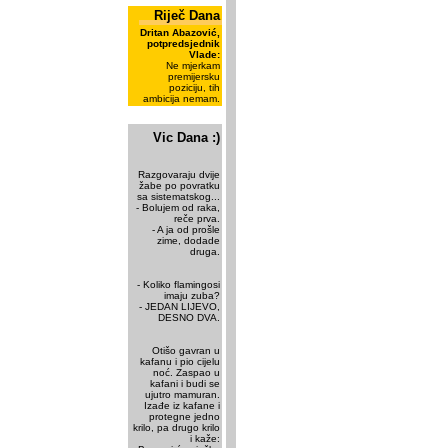
Riječ Dana
Dritan Abazović,
potpredsjednik
Vlade:
Ne mjerkam
premijersku
poziciju, tih
ambicija nemam.
Vic Dana :)
Razgovaraju dvije
žabe po povratku
sa sistematskog...
- Bolujem od raka,
reče prva.
- A ja od prošle
zime, dodade
druga.
- Koliko flamingosi
imaju zuba?
- JEDAN LIJEVO,
DESNO DVA.
Otišo gavran u
kafanu i pio cijelu
noć. Zaspao u
kafani i budi se
ujutro mamuran.
Izađe iz kafane i
protegne jedno
krilo, pa drugo krilo
i kaže: