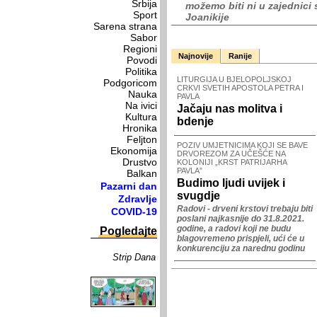
Srbija
možemo biti ni u zajednici
Sport
Joanikije
Sarena strana
Sabor
Regioni
Najnovije
Ranije
Povodi
Politika
LITURGIJA U BJELOPOLJSKOJ
Podgoricom
CRKVI SVETIH APOSTOLA PETRA I
Nauka
PAVLA
Na ivici
Jačaju nas molitva i
Kultura
bdenje
Hronika
Feljton
POZIV UMJETNICIMA KOJI SE BAVE
Ekonomija
DRVOREZOM ZA UČEŠĆE NA
Drustvo
KOLONIJI „KRST PATRIJARHA
PAVLA”
Balkan
Budimo ljudi uvijek i
Pazarni dan
svugdje
Zdravlje
Radovi - drveni krstovi trebaju biti
COVID-19
poslani najkasnije do 31.8.2021.
godine, a radovi koji ne budu
Pogledajte
blagovremeno prispjeli, ući će u
konkurenciju za narednu godinu
Strip Dana