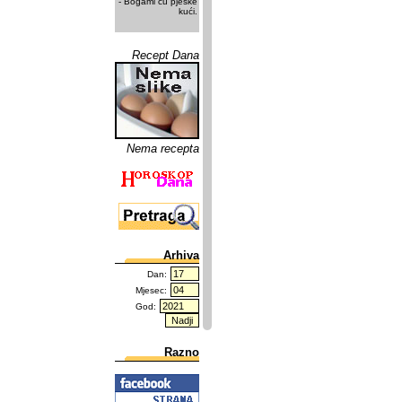
- Bogami ću pješke
kući.
Recept Dana
Nema recepta
Arhiva
Dan:
Mjesec:
God:
Razno