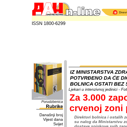
Dnev
ISSN 1800-6299
IZ MINISTARSTVA ZDR
POTVRĐENO DA ĆE DI
BOLNICA OSTATI BEZ
Ljekari u intenzivnoj jedinici -
Za 3.000 zap
Porudzbenica
crvenoj zoni
Rubrike
Današnji broj
Direktori bolnica i ostalih
Vijest dana
su nalog da Ministarstvu 
Svijet
dostave spiskove svih zapos