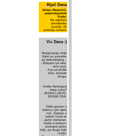
Riječ Dana
Dritan Abazović,
potpredsjednik
Vlade:
Ne mjerkam
premijersku
poziciju, tih
ambicija nemam.
Vic Dana :)
Razgovaraju dvije
žabe po povratku
sa sistematskog...
- Bolujem od raka,
reče prva.
- A ja od prošle
zime, dodade
druga.
- Koliko flamingosi
imaju zuba?
- JEDAN LIJEVO,
DESNO DVA.
Otišo gavran u
kafanu i pio cijelu
noć. Zaspao u
kafani i budi se
ujutro mamuran.
Izađe iz kafane i
protegne jedno
krilo, pa drugo krilo
i kaže: