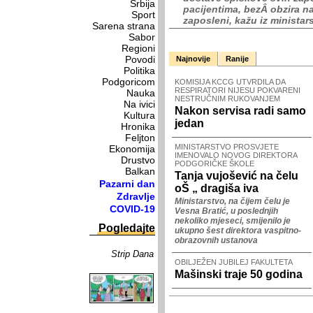
Srbija
pacijentima, bezÂ obzira n
Sport
zaposleni, kažu iz ministar
Sarena strana
Sabor
Regioni
Povodi
Najnovije
Ranije
Politika
Podgoricom
KOMISIJA KCCG UTVRDILA DA
RESPIRATORI NIJESU POKVARENI
Nauka
NESTRUČNIM RUKOVANJEM
Na ivici
Nakon servisa radi samo
Kultura
jedan
Hronika
Feljton
MINISTARSTVO PROSVJETE
Ekonomija
IMENOVALO NOVOG DIREKTORA
Drustvo
PODGORIČKE ŠKOLE
Balkan
Tanja vujošević na čelu
Pazarni dan
oŠ „ dragiša iva
Zdravlje
Ministarstvo, na čijem čelu je
COVID-19
Vesna Bratić, u poslednjih
nekoliko mjeseci, smijenilo je
Pogledajte
ukupno šest direktora vaspitno-
obrazovnih ustanova
Strip Dana
OBILJEŽEN JUBILEJ FAKULTETA
Mašinski traje 50 godina