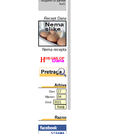
- Bogami ću pješke
kući.
Recept Dana
Nema recepta
Arhiva
Dan:
Mjesec:
God:
Razno