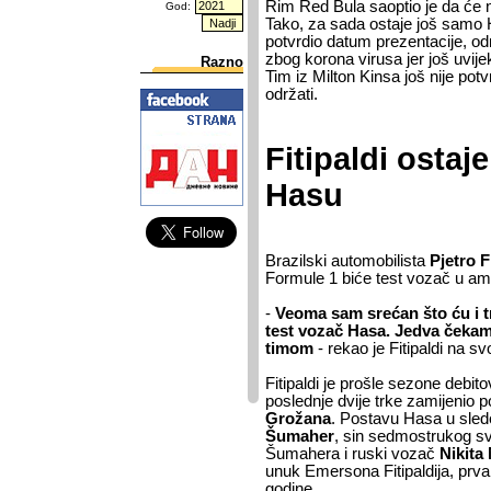
Rim Red Bula saoptio je da će no
God:
Tako, za sada ostaje još samo Has
potvrdio datum prezentacije, od
zbog korona virusa jer još uvijek
Razno
Tim iz Milton Kinsa još nije pot
održati.
Fitipaldi ostaj
Hasu
Brazilski automobilista
Pjetro F
Formule 1 biće test vozač u am
-
Veoma sam srećan što ću i tr
test vozač Hasa. Jedva čeka
timom
- rekao je Fitipaldi na s
Fitipaldi je prošle sezone debit
poslednje dvije trke zamijenio
Grožana
. Postavu Hasa u sle
Šumaher
, sin sedmostrukog s
Šumahera i ruski vozač
Nikita
unuk Emersona Fitipaldija, prva
godine.