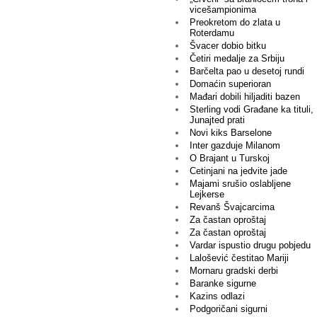
vicešampionima
Preokretom do zlata u
Roterdamu
Švacer dobio bitku
Četiri medalje za Srbiju
Barčelta pao u desetoj rundi
Domaćin superioran
Mađari dobili hiljaditi bazen
Sterling vodi Građane ka tituli,
Junajted prati
Novi kiks Barselone
Inter gazduje Milanom
O Brajant u Turskoj
Cetinjani na jedvite jade
Majami srušio oslabljene
Lejkerse
Revanš Švajcarcima
Za častan oproštaj
Za častan oproštaj
Vardar ispustio drugu pobjedu
Lalošević čestitao Mariji
Mornaru gradski derbi
Baranke sigurne
Kazins odlazi
Podgoričani sigurni