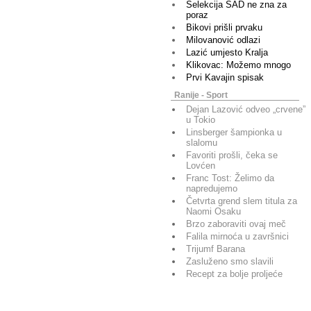
Selekcija SAD ne zna za
poraz
Bikovi prišli prvaku
Milovanović odlazi
Lazić umjesto Kralja
Klikovac: Možemo mnogo
Prvi Kavajin spisak
Ranije - Sport
Dejan Lazović odveo „crvene”
u Tokio
Linsberger šampionka u
slalomu
Favoriti prošli, čeka se
Lovćen
Franc Tost: Želimo da
napredujemo
Četvrta grend slem titula za
Naomi Osaku
Brzo zaboraviti ovaj meč
Falila mirnoća u završnici
Trijumf Barana
Zasluženo smo slavili
Recept za bolje proljeće