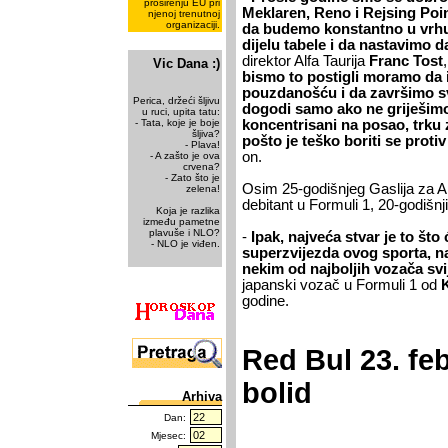
proširenju EU pri
Meklaren, Reno i Rejsing Point,
njenoj trenutnoj
organizaciji.
da budemo konstantno u vrh
dijelu tabele i da nastavimo
direktor Alfa Taurija
Franc Tost
Vic Dana :)
bismo to postigli moramo da
pouzdanošću i da završimo sv
Perica, držeći šljivu
dogodi samo ako ne griješimo
u ruci, upita tatu:
- Tata, koje je boje
koncentrisani na posao, trku z
šljiva?
pošto je teško boriti se proti
- Plava!
on.
- A zašto je ova
crvena?
- Zato što je
Osim 25-godišnjeg Gaslija za Al
zelena!
debitant u Formuli 1, 20-godišnj
Koja je razlika
između pametne
plavuše i NLO?
-
Ipak, najveća stvar je to što
- NLO je viđen.
superzvijezda ovog sporta, naj
nekim od najboljih vozača svi
japanski vozač u Formuli 1 od
godine.
Red Bul 23. fe
bolid
Arhiva
Dan:
Mjesec: