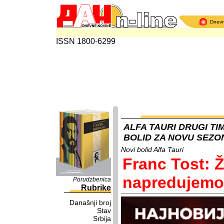
Dnev
ISSN 1800-6299
ALFA TAURI DRUGI TI
BOLID ZA NOVU SEZO
Novi bolid Alfa Tauri
Franc Tost: 
napredujemo
Porudzbenica
Rubrike
Današnji broj
Stav
Srbija