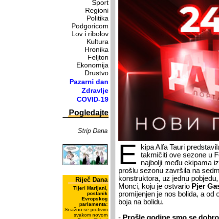
Sport
Regioni
Politika
Podgoricom
Lov i ribolov
Kultura
Hronika
Feljton
Ekonomija
Drustvo
Pazarni dan
Zdravlje
COVID-19
Pogledajte
Strip Dana
E
kipa Alfa Tauri predstavi
takmičiti ove sezone u F
najbolji među ekipama iz 
prošlu sezonu završila na sed
konstruktora, uz jednu pobjedu, u
Riječ Dana
Monci, koju je ostvario
Pjer Gas
Tijeri Marijani,
promijenjen je nos bolida, a od
poslanik
Evropskog
boja na bolidu.
parlamenta:
Snažno se protivim
svakom novom
-
Prošle godine smo se dobro 