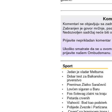
Kome
Komentari se objavljuju sa zad
Zabranjen je govor mržnje, psov
Nedozvoljen sadržaj neće biti o
Prijavite neprikladan komenta
Ukoliko smatrate da se u ovom
prijavite našem
Ombudsmanu
.
Sport
Jedan je vladar Melburna
Dobar test za Balkansko
prvenstvo
Preminuo Zlatko Saračević
Lovćen siguran u Baru
Fos-Solevag zlatni na kraju
Petarda crvenih
Vlahović: Bod kao podsterk
Pobjede Zvezde i Partizana
„Crveni” sa braniocem trona i