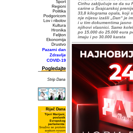
Sport
Cirihu zaključuje se da su F
Regioni
carine u Švajcarskoj prenije
Politika
33,8 kilograma opala, koji s
Podgoricom
nje nijesu izašli „Dan“ je i
Lov i ribolov
i u tim dokumentima jasno s
Kultura
njihovi vlasnici. Samo kole
Hronika
po 15.000 do 25.000 eura po
Feljton
imaju i po 30.000 karata
Ekonomija
Drustvo
Pazarni dan
Zdravlje
COVID-19
Pogledajte
Strip Dana
Riječ Dana
Tijeri Marijani,
poslanik
Evropskog
parlamenta:
Snažno se protivim
svakom novom