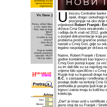
proširenju EU pri
njenoj trenutnoj
organizaciji.
U
trezoru Centralne banke
Vic Dana :)
opali, drago i poludrago 
procjenjuje na oko dvije m
Perica, držeći šljivu
vrijednosti
Robert Franjek
i
Ent
u ruci, upita tatu:
država Crna Gora nezakonito i 
- Tata, koje je boje
šljiva?
i odbija da ih vrati od 2012. go
- Plava!
u posjed dokumentacije koja po
- A zašto je ova
problema prošli granične prelaz
crvena?
- Zato što je
nastali u Crnoj Gori, gdje su od
zelena!
legalno raspolagati jer država ne
Koja je razlika
između pametne
Naime, Robert Franjek i Entoni 
plavuše i NLO?
- NLO je viđen.
godine kontaktirani kao trgovci 
Crnoj Gori postoji kupac za već
su im dali bile su sa najvišeg niv
vrijeme bilo specifično i u Crnoj
Rusije koji su kupovali drago k
B.Ć
. o zastupanju i sređivanju
prodaje dođe na teritoriji Crne
prethodila je posjeta ljudi koje 
trgovci zaista imaju tu količin
kolekcija.
Arhiva
Dan:
„Dan“ je imao uvid u sertifikat
Mjesec:
jasno stoji da su Franjek i Strel