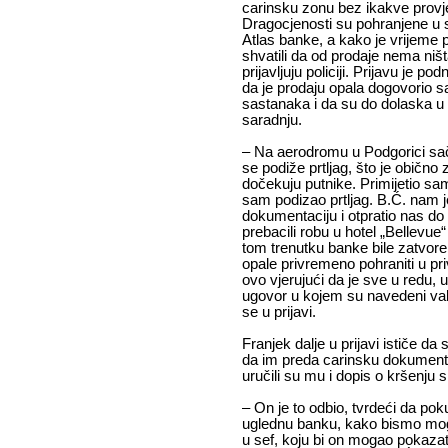
carinsku zonu bez ikakve provjer
Dragocjenosti su pohranjene u s
Atlas banke, a kako je vrijeme pr
shvatili da od prodaje nema niš
prijavljuju policiji. Prijavu je po
da je prodaju opala dogovorio s
sastanaka i da su do dolaska u
saradnju.
– Na aerodromu u Podgorici sač
se podiže prtljag, što je obično
dočekuju putnike. Primijetio sa
sam podizao prtljag. B.Ć. nam 
dokumentaciju i otpratio nas 
prebacili robu u hotel „Bellevue
tom trenutku banke bile zatvor
opale privremeno pohraniti u priv
ovo vjerujući da je sve u redu,
ugovor u kojem su navedeni valja
se u prijavi.
Franjek dalje u prijavi ističe da 
da im preda carinsku dokumentac
uručili su mu i dopis o kršenju
– On je to odbio, tvrdeći da po
uglednu banku, kako bismo mogli
u sef, koju bi on mogao pokaza