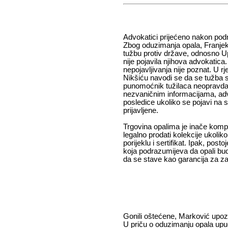
Advokatici prijećeno nakon pod
Zbog oduzimanja opala, Franjek i
tužbu protiv države, odnosno Upr
nije pojavila njihova advokatica
nepojavljivanja nije poznat. U 
Nikšiću navodi se da se tužba 
punomoćnik tužilaca neopravda
nezvaničnim informacijama, advok
posledice ukoliko se pojavi na su
prijavljene.
Trgovina opalima je inače kom
legalno prodati kolekcije ukolik
porijeklu i sertifikat. Ipak, posto
koja podrazumijeva da opali bud
da se stave kao garancija za z
Gonili oštećene, Marković upo
U priču o oduzimanju opala upuć