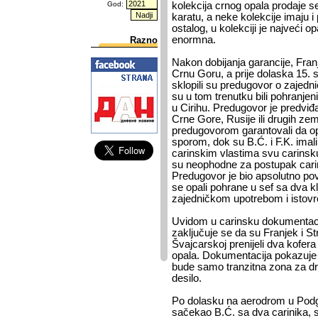
God:
kolekcija crnog opala prodaje s
karatu, a neke kolekcije imaju 
ostalog, u kolekciji je najveći opa
enormna.
Razno
Nakon dobijanja garancije, Franje
Crnu Goru, a prije dolaska 15. 
sklopili su predugovor o zajedn
su u tom trenutku bili pohranje
u Cirihu. Predugovor je predviđao
Crne Gore, Rusije ili drugih zema
predugovorom garantovali da opal
sporom, dok su B.Ć. i F.K. imal
carinskim vlastima svu carinsk
su neophodne za postupak carin
Predugovor je bio apsolutno povj
se opali pohrane u sef sa dva k
zajedničkom upotrebom i istov
Uvidom u carinsku dokumentaci
zaključuje se da su Franjek i St
Švajcarskoj prenijeli dva kofera
opala. Dokumentacija pokazuje 
bude samo tranzitna zona za drag
desilo.
Po dolasku na aerodrom u Podgo
sačekao B.Ć. sa dva carinika, s