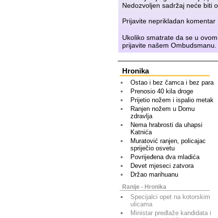
Nedozvoljen sadržaj neće biti o
Prijavite neprikladan komenta
Ukoliko smatrate da se u ovom
prijavite našem
Ombudsmanu
.
Hronika
Ostao i bez čamca i bez para
Prenosio 40 kila droge
Prijetio nožem i ispalio metak
Ranjen nožem u Domu
zdravlja
Nema hrabrosti da uhapsi
Katnića
Muratović ranjen, policajac
spriječio osvetu
Povrijeđena dva mladića
Devet mjeseci zatvora
Držao marihuanu
Ranije - Hronika
Specijalci opet na kotorskim
ulicama
Ministar predlaže kandidata i