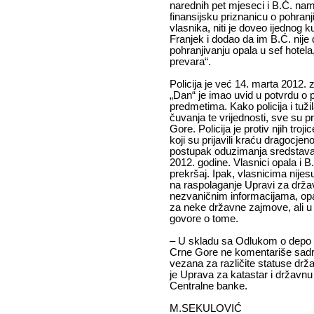
narednih pet mjeseci i B.Ć. nam
finansijsku priznanicu o pohranj
vlasnika, niti je doveo ijednog 
Franjek i dodao da im B.Ć. nije d
pohranjivanju opala u sef hotel
prevara“.
Policija je već 14. marta 2012. z
„Dan“ je imao uvid u potvrdu o
predmetima. Kako policija i tu
čuvanja te vrijednosti, sve su p
Gore. Policija je protiv njih troji
koji su prijavili kraću dragocjen
postupak oduzimanja sredstava
2012. godine. Vlasnici opala i B
prekršaj. Ipak, vlasnicima nijesu
na raspolaganje Upravi za drž
nezvaničnim informacijama, opal
za neke državne zajmove, ali u 
govore o tome.
– U skladu sa Odlukom o depo 
Crne Gore ne komentariše sadrž
vezana za različite statuse dr
je Uprava za katastar i državnu
Centralne banke.
M.SEKULOVIĆ