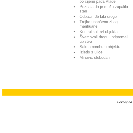
po cijenu pada Vlade
Priznala da je mužu zapalila
stan
Odbacili 35 kila droge
Trojka uhapšena zbog
marihuane
Kontrolisali 54 objekta
Švercovali drogu i pripremali
ubistva
Sakrio bombu u objektu
Izletio s ulice
Mihović slobodan
Developed b