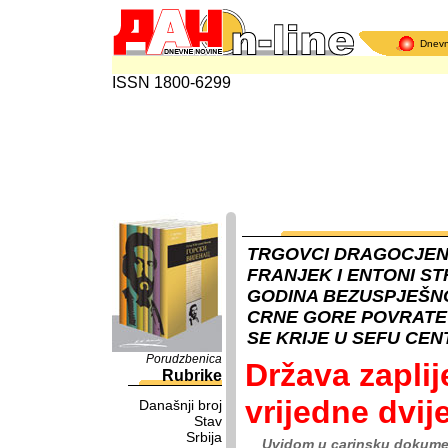
Dnev
ISSN 1800-6299
TRGOVCI DRAGOCJEN
FRANJEK I ENTONI S
GODINA BEZUSPJEŠN
CRNE GORE POVRATE 
SE KRIJE U SEFU CE
Porudzbenica
Država zaplij
Rubrike
vrijedne dvije
Današnji broj
Stav
Srbija
Uvidom u carinsku dokume