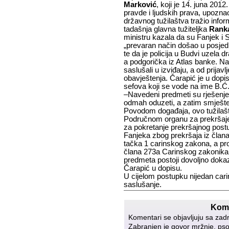
Marković
, koji je 14. juna 2012
pravde i ljudskih prava, upozn
državnog tužilaštva tražio infor
tadašnja glavna tužiteljka
Rank
ministru kazala da su Fanjek i St
„prevaran način došao u posjed r
te da je policija u Budvi uzela d
a podgorička iz Atlas banke. Na
saslušali u izviđaju, a od prijav
obavještenja. Čarapić je u dopisu
sefova koji se vode na ime B.Ć
–Navedeni predmeti su rješenj
odmah oduzeti, a zatim smješte
Povodom događaja, ovo tužilašt
Područnom organu za prekršaje
za pokretanje prekršajnog postu
Fanjeka zbog prekršaja iz član
tačka 1 carinskog zakona, a pro
člana 273a Carinskog zakonika, 
predmeta postoji dovoljno doka
Čarapić u dopisu.
U cijelom postupku nijedan carin
saslušanje.
Kome
Komentari se objavljuju sa zad
Zabranjen je govor mržnje, psov