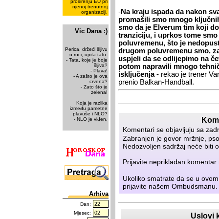
proširenju EU pri
njenoj trenutnoj
-
Na kraju ispada da nakon s
organizaciji.
promašili smo mnogo ključnih š
smo da je Elverum tim koji dob
Vic Dana :)
tranziciju, i uprkos tome smo
poluvremenu, što je nedopus
Perica, držeći šljivu
drugom poluvremenu smo, zah
u ruci, upita tatu:
uspjeli da se odlijepimo na čet
- Tata, koje je boje
šljiva?
potom napravili mnogo tehnič
- Plava!
isključenja -
rekao je trener Va
- A zašto je ova
prenio Balkan-Handball.
crvena?
- Zato što je
zelena!
Koja je razlika
između pametne
plavuše i NLO?
Kome
- NLO je viđen.
Komentari se objavljuju sa zad
Zabranjen je govor mržnje, psov
Nedozvoljen sadržaj neće biti o
Prijavite neprikladan komenta
Ukoliko smatrate da se u ovom
prijavite našem
Ombudsmanu
.
Arhiva
Dan:
Mjesec:
Uslovi 