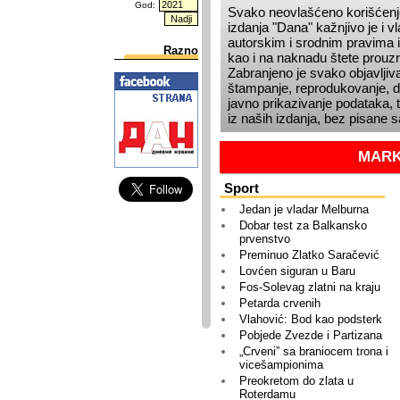
God:
Svako neovlašćeno korišćenje
izdanja
Dana
kažnjivo je i 
autorskim i srodnim pravima i
Razno
kao i na naknadu štete prou
Zabranjeno je svako objavljiva
štampanje, reprodukovanje, dis
javno prikazivanje podataka, t
iz naših izdanja, bez pisane 
MARK
Sport
Jedan je vladar Melburna
Dobar test za Balkansko
prvenstvo
Preminuo Zlatko Saračević
Lovćen siguran u Baru
Fos-Solevag zlatni na kraju
Petarda crvenih
Vlahović: Bod kao podsterk
Pobjede Zvezde i Partizana
„Crveni” sa braniocem trona i
vicešampionima
Preokretom do zlata u
Roterdamu