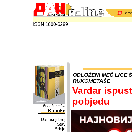
Dnev
ISSN 1800-6299
ODLOŽENI MEČ LIGE 
RUKOMETAŠE
Vardar ispus
pobjedu
Porudzbenica
Rubrike
Današnji broj
Stav
Srbija