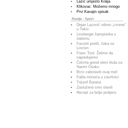
Lazić umjesto Kralja
Klikovac: Možemo mnogo
Prvi Kavajin spisak
Ranije - Sport
Dejan Lazović odveo „crvene”
u Tokio
Linsberger šampionka u
slalomu
Favoriti prošli, čeka se
Lovćen
Franc Tost: Želimo da
napredujemo
Četvrta grend slem titula za
Naomi Osaku
Brzo zaboraviti ovaj meč
Falila mirnoća u završnici
Trijumf Barana
Zasluženo smo slavili
Recept za bolje proljeće