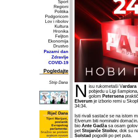
Sport
Regioni
Politika
Podgoricom
Lov i ribolov
Kultura
Hronika
Feljton
Ekonomija
Drustvo
Pazarni dan
Zdravlje
COVID-19
Pogledajte
Strip Dana
N
isu rukometaši V
ardara
pobjedu u Ligi šampiona, 
golom
Petersena
prakti
Elverum
je izborio remi u Skop
34:34.
Riječ Dana
Isti rivali sastaće se na istom m
Tijeri Marijani,
Elverum biti nominalni domaćin. 
poslanik
bio
Ante Gadža
sa osam golov
Evropskog
parlamenta:
pet
Stojanče Stoilov
, dok su n
Snažno se protivim
Solstad
pogodili po pet puta.
svakom novom