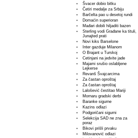
Švacer dobio bitku
Četiri medalje za Srbiju
Barčelta pao u desetoj rundi
Domaćin superioran
Mađari dobili hiljaditi bazen
Sterling vodi Građane ka tituli,
Junajted prati
Novi kiks Barselone
Inter gazduje Milanom
O Brajant u Turskoj
Cetinjani na jedvite jade
Majami srušio oslabljene
Lejkerse
Revanš Švajcarcima
Za častan oproštaj
Za častan oproštaj
Lalošević čestitao Mariji
Mornaru gradski derbi
Baranke sigurne
Kazins odlazi
Podgoričani sigurni
Selekcija SAD ne zna za
poraz
Bikovi prišli prvaku
Milovanović odlazi