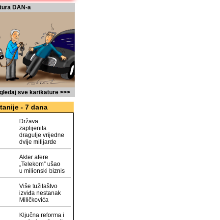
tura DAN-a
gledaj sve karikature >>>
tanije - 7 dana
Država
zaplijenila
dragulje vrijedne
dvije milijarde
Akter afere
„Telekom” ušao
u milionski biznis
Više tužilaštvo
izviđa nestanak
Miličkovića
Ključna reforma i