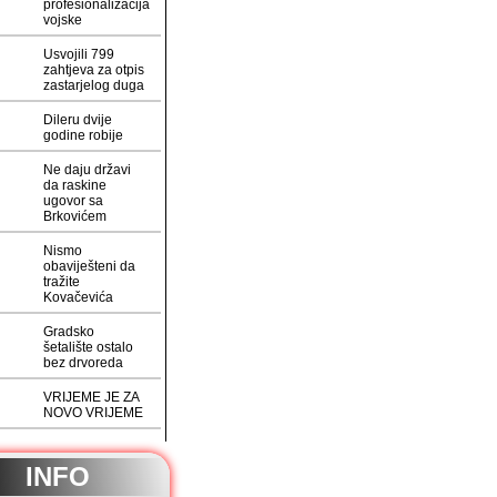
profesionalizacija
vojske
Usvojili 799
zahtjeva za otpis
zastarjelog duga
Dileru dvije
godine robije
Ne daju državi
da raskine
ugovor sa
Brkovićem
Nismo
obaviješteni da
tražite
Kovačevića
Gradsko
šetalište ostalo
bez drvoreda
VRIJEME JE ZA
NOVO VRIJEME
INFO