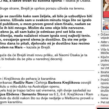
Li Na, a takve stvari su suština sporta
– istakla je Osaka.
druge strane, Brejdi je uprkos porazu uživala na terenu.
ije se završilo kako sam željela, ali bilo je uzbudljivo biti
terenu. Uživala sam u svakom minutu toga što se igralo
d publikom, u mom prvom grend slem finalu, nadam se
će ih biti mnogo. Mislim da smo obje bile nervozne.
ebno ja, ali sam kako je odmicao prvi set bila sve
Država
štenija, mada nažalost nisam igrala svoj najbolji tenis.
vrijed
k, osvajanje grend slema je dostižno. Da ste me prije
Akter 
inu dana to pitali, djelovalo mi je dostižno kao recimo
milion
odem na Mars
– kazala je Brejdi.
Više t
Miličk
uće da će Brejdi imati novu priliku, ali Naomi Osaka je ta
Ključn
a bi trebalo da se pita u narednoj deceniji.
profes
Ugovo
.
sa Us
Ibrahi
preds
 i Krejčikova do pehara iz karantina
Podrž
rikanac
Radživ Ram
i Čehinja
Barbora Krejčikova
osvojili
opore
titulu u miks-dublu na Australijan openu.
Osvije
uelu koji je trajao tačno sat vremena, njih dvoje savladali su
društv
jua Ebdena
i
Samantu Stosur
sa 6:1, 6:4. Krejčikova i Ram
Rane n
titule du došli nakon što su dvije nedjelje u Melburnu proveli u
nema
ogom karantinu.
Pet is