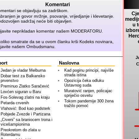
Komentari
mentari se objavljuju sa zadrškom.
Cje
branjen je govor mržnje, psovanje, vrijedjanje i klevetanje.
medij
dozvoljen sadržaj neće biti objavljen.
u 
izbor
ijavite neprikladan komentar našem
MODERATORU
.
Herc
oliko smatrate da se u ovom članku krši Kodeks novinara,
ijavite našem
Ombudsmanu
.
J
port
Naslovna
C
Jedan je vladar Melburna
Kad poginu principi, najviše
strada istina
Dobar test za Balkansko
prvenstvo
Opozicija čeka odluku
Ustavnog suda
Preminuo Zlatko Saračević
Muratović ranjen, policajac
Lovćen siguran u Baru
spriječio osvetu
Fos-Solevag zlatni na kraju
Tokom pandemije 300 žena
Petarda crvenih
tražilo pomoć
Vlahović: Bod kao podsterk
Pobjede Zvezde i Partizana
„Crveni” sa braniocem trona i
vicešampionima
Preokretom do zlata u
Roterdamu