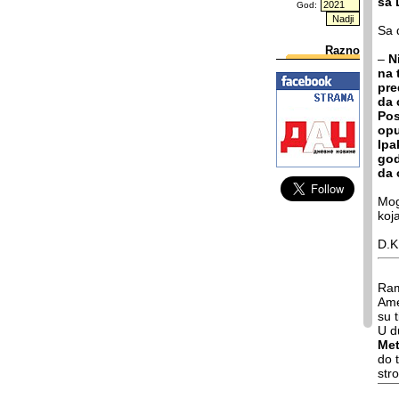
sa 
God:
Sa 
Razno
–
N
na 
pre
da 
Pos
opu
Ipa
god
da 
Mog
koj
D.K
Ram
Ame
su 
U d
Met
do 
str