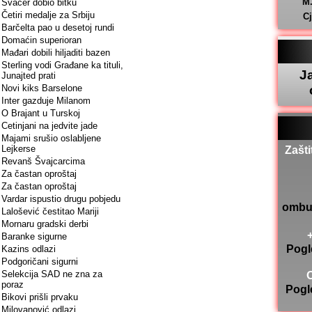
M
Švacer dobio bitku
Četiri medalje za Srbiju
C
Barčelta pao u desetoj rundi
Domaćin superioran
Mađari dobili hiljaditi bazen
Sterling vodi Građane ka tituli,
J
Junajted prati
Novi kiks Barselone
Inter gazduje Milanom
O Brajant u Turskoj
Cetinjani na jedvite jade
Majami srušio oslabljene
Lejkerse
Zašti
Revanš Švajcarcima
Za častan oproštaj
Za častan oproštaj
Vardar ispustio drugu pobjedu
ombu
Lalošević čestitao Mariji
Mornaru gradski derbi
Baranke sigurne
Pogl
Kazins odlazi
Podgoričani sigurni
Selekcija SAD ne zna za
poraz
Pogl
Bikovi prišli prvaku
Milovanović odlazi