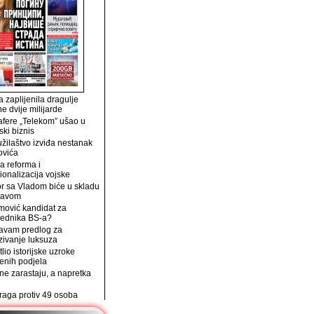
 zaplijenila dragulje
ne dvije milijarde
afere „Telekom” ušao u
ski biznis
užilaštvo izviđa nestanak
ovića
a reforma i
ionalizacija vojske
r sa Vladom biće u skladu
tavom
mović kandidat za
jednika BS-a?
avam predlog za
zivanje luksuza
tlio istorijske uzroke
enih podjela
e zarastaju, a napretka
traga protiv 49 osoba