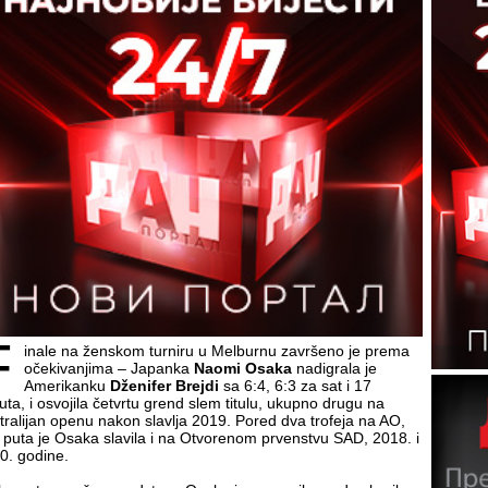
F
inale na ženskom turniru u Melburnu završeno je prema
očekivanjima – Japanka
Naomi Osaka
nadigrala je
Amerikanku
Dženifer Brejdi
sa 6:4, 6:3 za sat i 17
uta, i osvojila četvrtu grend slem titulu, ukupno drugu na
tralijan openu nakon slavlja 2019. Pored dva trofeja na AO,
 puta je Osaka slavila i na Otvorenom prvenstvu SAD, 2018. i
0. godine.