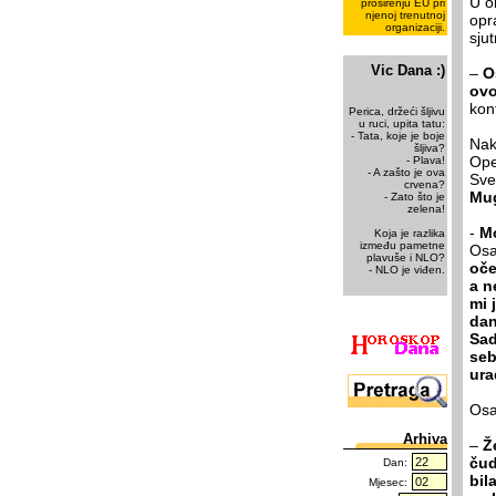
U o
proširenju EU pri
njenoj trenutnoj
opra
organizaciji.
sju
Vic Dana :)
–
O
ovo
kon
Perica, držeći šljivu
u ruci, upita tatu:
- Tata, koje je boje
Na
šljiva?
Open
- Plava!
- A zašto je ova
Sve
crvena?
Mu
- Zato što je
zelena!
-
Mo
Koja je razlika
između pametne
Osa
plavuše i NLO?
oče
- NLO je viđen.
a n
mi 
dan
Sad
seb
ura
Osak
Arhiva
–
Ž
čud
Dan:
bil
Mjesec: