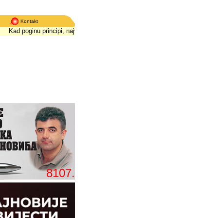
Kontakt
ad poginu principi, najviše strada istina
*
Kad poginu principi, najviše strada i
8107.