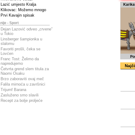
Lazić umjesto Kralja
Karika
Klikovac: Možemo mnogo
Prvi Kavajin spisak
nije - Sport
Dejan Lazović odveo „crvene”
u Tokio
Linsberger šampionka u
slalomu
Favoriti prošli, čeka se
Lovćen
Po
Franc Tost: Želimo da
napredujemo
Najči
Četvrta grend slem titula za
Naomi Osaku
Brzo zaboraviti ovaj meč
Falila mirnoća u završnici
Trijumf Barana
Zasluženo smo slavili
Recept za bolje proljeće