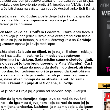
ba seta završen predstave Osaka je napravila po dva brejka,
vdala ulogu favoritkinje protiv 24. igračice na VTA listi i od
tra će biti druga na svijetu, iza vodeće Australijanke
Ešli Barti
.
sjećam se malo čudno posle dvije čaše šampanjca Za
 sam radila cijele pripreme
– započela je Osaka
ferenciju za novinare.
kon
Monike Seleš
i
Rodžera Federera
, Osaka je tek treća u
 eri koja je pobijedila u svoja prva četiri grend slem finala.
 titule su joj sa betona, a u duelu četvrtog kola sa
Garbinje
gurusom
spasla je i dvije meč lopte.
žda sledeća bude na šljaci, to je najbliži slem
– rekla je
ka i nastavila: –
Ipak, ne želim sebe da sputavam
kivnjima i pritiskom. Sada mislim samo o sledećoj tituli,
e o desetoj (o tom broju govorio je Mats Vilander). Čast
je što je on rekao da mogu da dođem do deset, ali idem
 po dan, kontrolišem ono što ja mogu da kontrolišem.
a sam naučila da je u redu ne biti potpuno siguran u
e, neke stvari moraju da se shvate usput. To sam i
dila u karantinu prije JU-ES opena, a i ovdje.
Najč
a je otkrila i koja joj je jedna od najvećih želja u karijeri.
elim da igram dovoljno dugo. ovo će možda zvučati
no – da igram sa djevojkom koja će reći da sam joj ja
a omiljena teniserka. Nažalost, ja nisam uspjela da igram