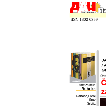
ISSN 1800-6299
J
F
G
Osa
Č
Porudzbenica
Rubrike
z
Današnji broj
Stav
Srbija