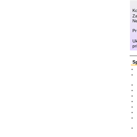
Ko
Za
Ne
Pr
Uk
pr
S