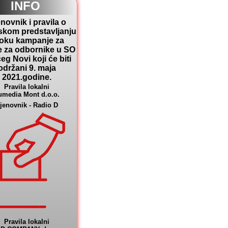
INFO
novnik i pravila o
skom predstavljanju
toku kampanje za
e za odbornike u SO
eg Novi koji će biti
održani 9. maja
2021.godine.
Pravila lokalni
umedia Mont d.o.o.
jenovnik - Radio D
Pravila lokalni