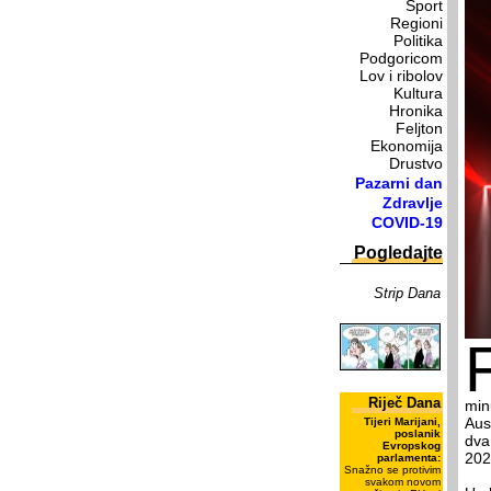
Sport
Regioni
Politika
Podgoricom
Lov i ribolov
Kultura
Hronika
Feljton
Ekonomija
Drustvo
Pazarni dan
Zdravlje
COVID-19
Pogledajte
Strip Dana
Riječ Dana
min
Aus
Tijeri Marijani,
poslanik
dva
Evropskog
202
parlamenta:
Snažno se protivim
svakom novom