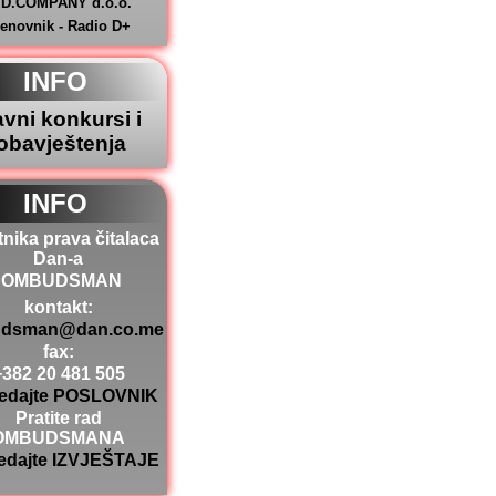
.D.COMPANY d.o.o.
jenovnik - Radio D+
INFO
avni konkursi i
obavještenja
INFO
tnika prava čitalaca
Dan-a
OMBUDSMAN
kontakt:
dsman@dan.co.me
fax:
+382 20 481 505
edajte POSLOVNIK
Pratite rad
OMBUDSMANA
edajte IZVJEŠTAJE