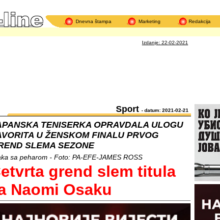
Dnevna štampa
Marketing
Redakcija
K
Izdanje: 22-02-2021
Sport
- datum: 2021-02-21
APANSKA TENISERKA OPRAVDALA ULOGU
AVORITA U ŽENSKOM FINALU PRVOG
REND SLEMA SEZONE
ka sa peharom - Foto: PA-EFE-JAMES ROSS
etvrta grend slem titula
a Naomi Osaku