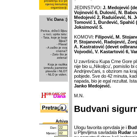
proširenju EU pri
njenoj trenutnoj
JEDINSTVO
: J. Medojević (d
organizaciji.
Vojinović 6, Dulović, N. Babov
Medojević 2, Raduičević, N. Je
Vic Dana :)
Tomović 1, Đurđević, Spahić (
Joksimović 5.
Perica, držeći šljivu
u ruci, upita tatu:
KOMOVI:
Filipović, M. Stojan
- Tata, koje je boje
šljiva?
P. Stojanović, Radojević, Zonj
- Plava!
A. Kastratović (devet odbrana
- A zašto je ova
crvena?
Vojvodić, V. Kastartović 6, Va
- Zato što je
zelena!
U završnicu Kupa Crne Gore pla
Koja je razlika
nije bio u,,Nikoljcu', pomislio bi
između pametne
Andrijrevčani, s obzirom na krajn
plavuše i NLO?
- NLO je viđen.
pobjede. Sve do 42 minuta, kada 
napada, bio je egal rezultat. I
Janko Medojević.
M.N.
Budvani sigurn
Arhiva
Ulogu favorita oprvdala je i
Budv
Dan:
u Pljevljima savladala
Rudar
sa
Mjesec: