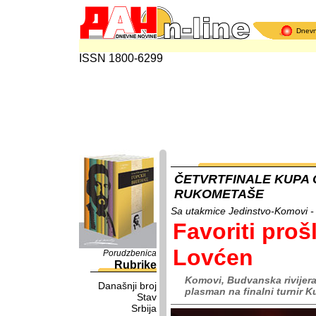
Dnev
ISSN 1800-6299
ČETVRTFINALE KUPA 
RUKOMETAŠE
Sa utakmice Jedinstvo-Komovi -
Favoriti proš
Lovćen
Porudzbenica
Rubrike
Komovi, Budvanska rivijera
Današnji broj
plasman na finalni turnir 
Stav
Srbija