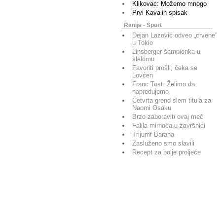
Klikovac: Možemo mnogo
Prvi Kavajin spisak
Ranije - Sport
Dejan Lazović odveo „crvene”
u Tokio
Linsberger šampionka u
slalomu
Favoriti prošli, čeka se
Lovćen
Franc Tost: Želimo da
napredujemo
Četvrta grend slem titula za
Naomi Osaku
Brzo zaboraviti ovaj meč
Falila mirnoća u završnici
Trijumf Barana
Zasluženo smo slavili
Recept za bolje proljeće