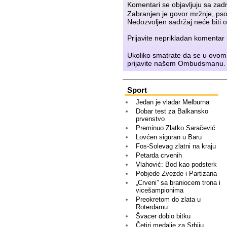
Komentari se objavljuju sa zad
Zabranjen je govor mržnje, psov
Nedozvoljen sadržaj neće biti o
Prijavite neprikladan komenta
Ukoliko smatrate da se u ovom
prijavite našem
Ombudsmanu
.
Sport
Jedan je vladar Melburna
Dobar test za Balkansko
prvenstvo
Preminuo Zlatko Saračević
Lovćen siguran u Baru
Fos-Solevag zlatni na kraju
Petarda crvenih
Vlahović: Bod kao podsterk
Pobjede Zvezde i Partizana
„Crveni” sa braniocem trona i
vicešampionima
Preokretom do zlata u
Roterdamu
Švacer dobio bitku
Četiri medalje za Srbiju