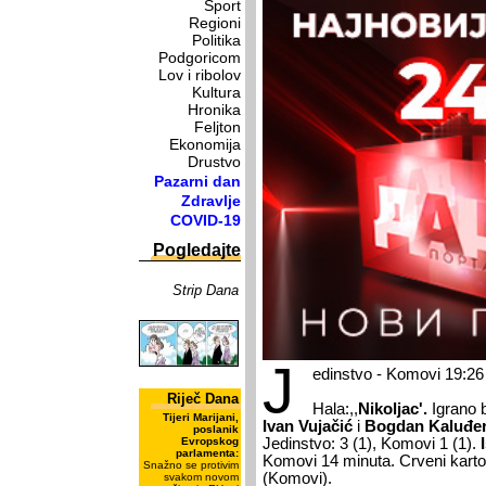
Sport
Regioni
Politika
Podgoricom
Lov i ribolov
Kultura
Hronika
Feljton
Ekonomija
Drustvo
Pazarni dan
Zdravlje
COVID-19
Pogledajte
Strip Dana
J
edinstvo - Komovi 19:26
Riječ Dana
Hala:,,
Nikoljac'.
Igrano b
Tijeri Marijani,
Ivan Vujačić
i
Bogdan Kaluđer
poslanik
Evropskog
Jedinstvo: 3 (1), Komovi 1 (1).
parlamenta:
Komovi 14 minuta. Crveni kart
Snažno se protivim
(Komovi).
svakom novom