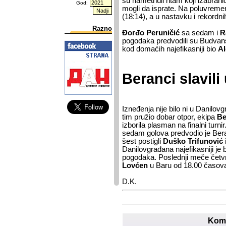
su nametnuli ritam koji izabrani
God:
mogli da isprate. Na poluvremenu
(18:14), a u nastavku i rekordni
Razno
Đorđo Peruničić
sa sedam i
R
pogodaka predvodili su Budvansk
kod domaćih najefikasniji bio
Al
Beranci slavili
Izneđenja nije bilo ni u Danilov
tim pružio dobar otpor, ekipa
Be
izborila plasman na finalni tur
sedam golova predvodio je Ber
šest postigli
Duško Trifunović
Danilovgrađana najefikasniji je 
pogodaka. Poslednji meče četvr
Lovćen
u Baru od 18.00 časov
D.K.
Kome