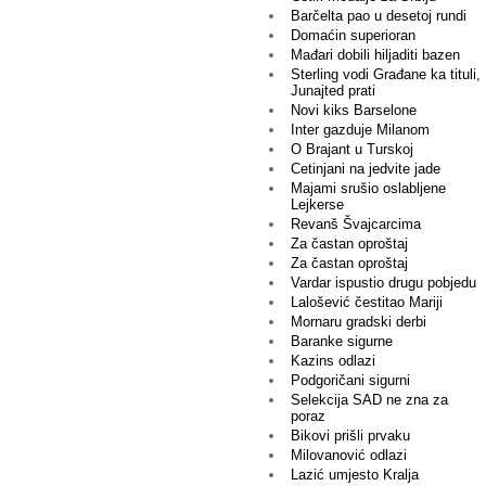
Barčelta pao u desetoj rundi
Domaćin superioran
Mađari dobili hiljaditi bazen
Sterling vodi Građane ka tituli,
Junajted prati
Novi kiks Barselone
Inter gazduje Milanom
O Brajant u Turskoj
Cetinjani na jedvite jade
Majami srušio oslabljene
Lejkerse
Revanš Švajcarcima
Za častan oproštaj
Za častan oproštaj
Vardar ispustio drugu pobjedu
Lalošević čestitao Mariji
Mornaru gradski derbi
Baranke sigurne
Kazins odlazi
Podgoričani sigurni
Selekcija SAD ne zna za
poraz
Bikovi prišli prvaku
Milovanović odlazi
Lazić umjesto Kralja