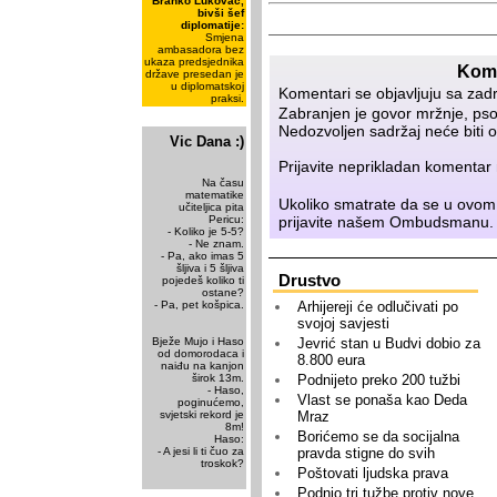
Branko Lukovac,
bivši šef
diplomatije:
Smjena
ambasadora bez
ukaza predsjednika
Kome
države presedan je
u diplomatskoj
Komentari se objavljuju sa zad
praksi.
Zabranjen je govor mržnje, psov
Nedozvoljen sadržaj neće biti o
Vic Dana :)
Prijavite neprikladan komenta
Na času
matematike
Ukoliko smatrate da se u ovom
učiteljica pita
prijavite našem
Ombudsmanu
.
Pericu:
- Koliko je 5-5?
- Ne znam.
- Pa, ako imas 5
šljiva i 5 šljiva
Drustvo
pojedeš koliko ti
ostane?
Arhijereji će odlučivati po
- Pa, pet košpica.
svojoj savjesti
Jevrić stan u Budvi dobio za
Bježe Mujo i Haso
od domorodaca i
8.800 eura
naiđu na kanjon
Podnijeto preko 200 tužbi
širok 13m.
- Haso,
Vlast se ponaša kao Deda
poginućemo,
Mraz
svjetski rekord je
8m!
Borićemo se da socijalna
Haso:
pravda stigne do svih
- A jesi li ti čuo za
troskok?
Poštovati ljudska prava
Podnio tri tužbe protiv nove