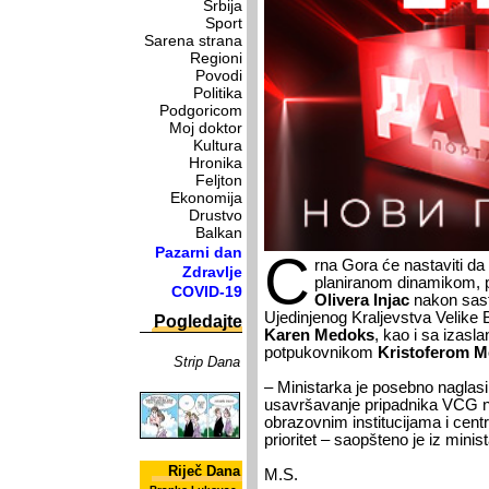
Srbija
Sport
Sarena strana
Regioni
Povodi
Politika
Podgoricom
Moj doktor
Kultura
Hronika
Feljton
Ekonomija
Drustvo
Balkan
Pazarni dan
C
rna Gora će nastaviti d
Zdravlje
planiranom dinamikom, p
COVID-19
Olivera Injac
nakon sas
Ujedinjenog Kraljevstva Velike B
Pogledajte
Karen Medoks
, kao i sa izas
potpukovnikom
Kristoferom 
Strip Dana
– Ministarka je posebno naglasi
usavršavanje pripadnika VCG n
obrazovnim institucijama i centr
prioritet – saopšteno je iz minis
Riječ Dana
M.S.