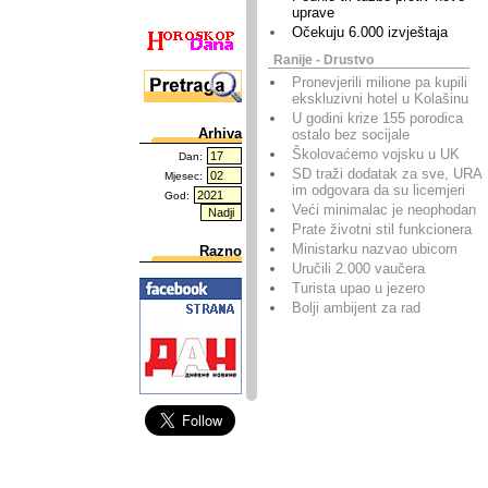
uprave
Očekuju 6.000 izvještaja
Ranije - Drustvo
Pronevjerili milione pa kupili
ekskluzivni hotel u Kolašinu
U godini krize 155 porodica
Arhiva
ostalo bez socijale
Školovaćemo vojsku u UK
Dan:
SD traži dodatak za sve, URA
Mjesec:
im odgovara da su licemjeri
God:
Veći minimalac je neophodan
Prate životni stil funkcionera
Ministarku nazvao ubicom
Razno
Uručili 2.000 vaučera
Turista upao u jezero
Bolji ambijent za rad