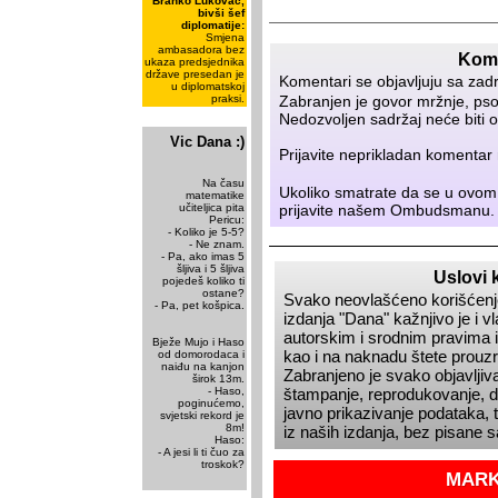
Branko Lukovac,
bivši šef
diplomatije:
Smjena
ambasadora bez
Kome
ukaza predsjednika
države presedan je
Komentari se objavljuju sa zad
u diplomatskoj
Zabranjen je govor mržnje, psov
praksi.
Nedozvoljen sadržaj neće biti o
Vic Dana :)
Prijavite neprikladan komenta
Na času
Ukoliko smatrate da se u ovom
matematike
prijavite našem
Ombudsmanu
.
učiteljica pita
Pericu:
- Koliko je 5-5?
- Ne znam.
- Pa, ako imas 5
šljiva i 5 šljiva
Uslovi 
pojedeš koliko ti
ostane?
Svako neovlašćeno korišćenje
- Pa, pet košpica.
izdanja
Dana
kažnjivo je i 
autorskim i srodnim pravima i
Bježe Mujo i Haso
kao i na naknadu štete prou
od domorodaca i
naiđu na kanjon
Zabranjeno je svako objavljiva
širok 13m.
štampanje, reprodukovanje, dis
- Haso,
poginućemo,
javno prikazivanje podataka, t
svjetski rekord je
8m!
iz naših izdanja, bez pisane 
Haso:
- A jesi li ti čuo za
troskok?
MARK