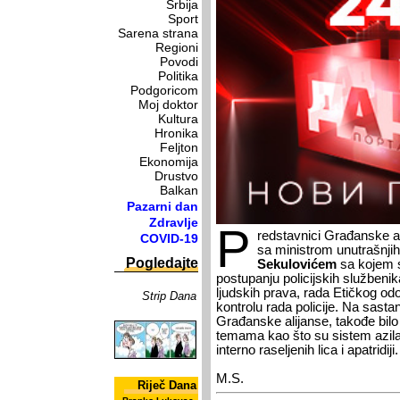
Srbija
Sport
Sarena strana
Regioni
Povodi
Politika
Podgoricom
Moj doktor
Kultura
Hronika
Feljton
Ekonomija
Drustvo
Balkan
Pazarni dan
Zdravlje
P
redstavnici Građanske al
COVID-19
sa ministrom unutrašnji
Pogledajte
Sekulovićem
sa kojem su
postupanju policijskih službeni
ljudskih prava, rada Etičkog od
Strip Dana
kontrolu rada policije. Na sasta
Građanske alijanse, takođe bilo
temama kao što su sistem azila i
interno raseljenih lica i apatridiji.
M.S.
Riječ Dana