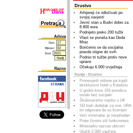
Drustvo
Arhijereji će odlučivati po
svojoj savjesti
Jevrić stan u Budvi dobio za
8.800 eura
Podnijeto preko 200 tužbi
Arhiva
Vlast se ponaša kao Deda
Mraz
Dan:
Borićemo se da socijalna
Mjesec:
pravda stigne do svih
God:
Podnio tri tužbe protiv nove
uprave
Očekuju 6.000 izvještaja
Razno
Ranije - Drustvo
Pronevjerili milione pa kupili
ekskluzivni hotel u Kolašinu
U godini krize 155 porodica
ostalo bez socijale
Školovaćemo vojsku u UK
SD traži dodatak za sve, URA
im odgovara da su licemjeri
Veći minimalac je neophodan
Prate životni stil funkcionera
Ministarku nazvao ubicom
Uručili 2.000 vaučera