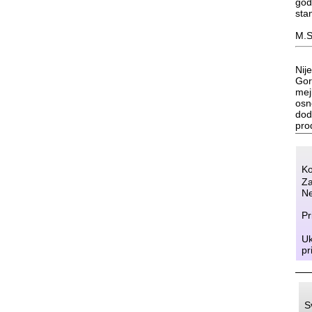
godi
sta
M.S
Nij
Gor
mej
osn
dod
pro
Ko
Za
Ne
Pr
Uk
pr
S