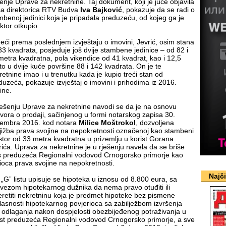
šenje Uprave za nekretnine. Taj dokument, koji je juče objavila
ša direktorica RTV Budva
Iva Bajković
, pokazuje da se radi o
mbenoj jedinici koja je pripadala preduzeću, od kojeg ga je
ktor otkupio.
eći prema poslednjem izvještaju o imovini, Jevrić, osim stana
33 kvadrata, posjeduje još dvije stambene jedinice – od 82 i
metra kvadratna, pola vikendice od 41 kvadrat, kao i 12,5
to u dvije kuće površine 88 i 142 kvadrata. On je te
retnine imao i u trenutku kada je kupio treći stan od
duzeća, pokazuje izvještaj o imovini i prihodima iz 2016.
ine.
ješenju Uprave za nekretnine navodi se da je na osnovu
vora o prodaji, sačinjenog u formi notarskog zapisa 30.
embra 2016. kod notara
Milice Moštrokol
, dozvoljena
jižba prava svojine na nepokretnosti označenoj kao stambeni
stor od 33 metra kvadratna u prizemlju u korist Gorana
rića. Uprava za nekretnine je u rješenju navela da se briše
s preduzeća Regionalni vodovod Crnogorsko primorje kao
ioca prava svojine na nepokretnosti.
Najč
 „G” listu upisuje se hipoteka u iznosu od 8.800 eura, sa
vezom hipotekarnog dužnika da nema pravo otuđiti ili
eretiti nekretninu koja je predmet hipoteke bez pismene
lasnosti hipotekarnog povjerioca sa zabilježbom izvršenja
 odlaganja nakon dospjelosti obezbijeđenog potraživanja u
ist preduzeća Regionalni vodovod Crnogorsko primorje, a sve