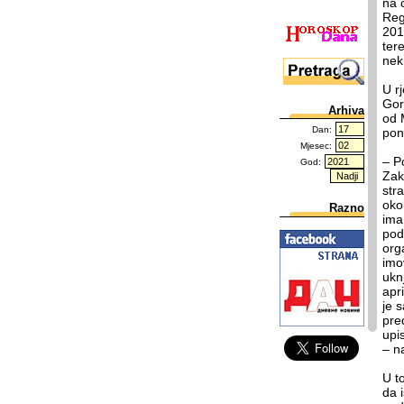
na 
Reg
201
ter
nek
U r
Gor
Arhiva
od 
Dan:
pon
Mjesec:
– P
God:
Zak
str
oko
Razno
ima
pod
org
imo
ukn
apr
je 
pre
upi
– n
U t
da 