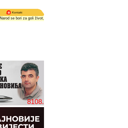
Kontakt
 se bori za goli život, političari za fotelje
*
Narod se bori za goli život, političa
8108.