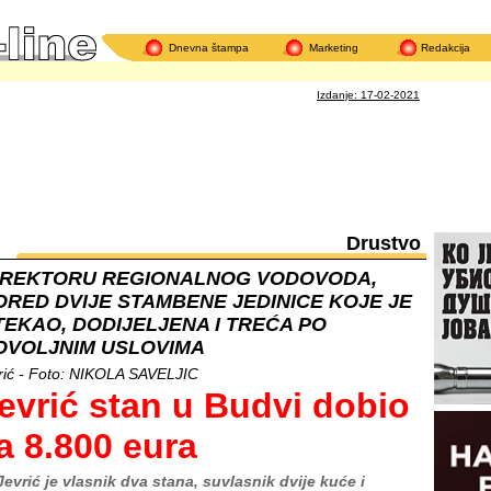
Dnevna štampa
Marketing
Redakcija
Narod
Izdanje: 17-02-2021
Drustvo
IREKTORU REGIONALNOG VODOVODA,
ORED DVIJE STAMBENE JEDINICE KOJE JE
TEKAO, DODIJELJENA I TREĆA PO
OVOLJNIM USLOVIMA
rić - Foto: NIKOLA SAVELJIC
evrić stan u Budvi dobio
a 8.800 eura
Jevrić je vlasnik dva stana, suvlasnik dvije kuće i