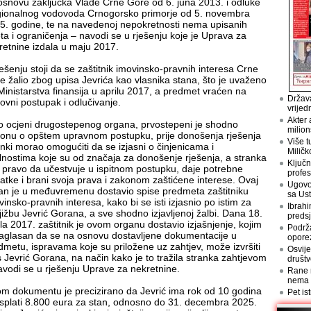
osnovu zaključka Vlade Crne Gore od 6. juna 2013. i odluke
ionalnog vodovoda Crnogorsko primorje od 5. novembra
5. godine, te na navedenoj nepokretnosti nema upisanih
eta i ograničenja – navodi se u rješenju koje je Uprava za
retnine izdala u maju 2017.
ješenju stoji da se zaštitnik imovinsko-pravnih interesa Crne
e žalio zbog upisa Jevrića kao vlasnika stana, što je uvaženo
Ministarstva finansija u aprilu 2017, a predmet vraćen na
Država
ovni postupak i odlučivanje.
vrijed
Akter 
o ocjeni drugostepenog organa, prvostepeni je shodno
milion
onu o opštem upravnom postupku, prije donošenja rješenja
Više t
anki morao omogućiti da se izjasni o činjenicama i
Miličk
lnostima koje su od značaja za donošenje rješenja, a stranka
Ključn
 pravo da učestvuje u ispitnom postupku, daje potrebne
profes
atke i brani svoja prava i zakonom zaštićene interese. Ovaj
Ugovo
an je u međuvremenu dostavio spise predmeta zaštitniku
sa Us
vinsko-pravnih interesa, kako bi se isti izjasnio po istim za
Ibrahi
jižbu Jevrić Gorana, a sve shodno izjavljenoj žalbi. Dana 18.
preds
ila 2017. zaštitnik je ovom organu dostavio izjašnjenje, kojim
Podrž
saglasan da se na osnovu dostavljene dokumentacije u
opore
dmetu, ispravama koje su priložene uz zahtjev, može izvršiti
Osvije
s Jevrić Gorana, na način kako je to tražila stranka zahtjevom
društv
avodi se u rješenju Uprave za nekretnine.
Rane n
nema
om dokumentu je precizirano da Jevrić ima rok od 10 godina
Pet is
isplati 8.800 eura za stan, odnosno do 31. decembra 2025.