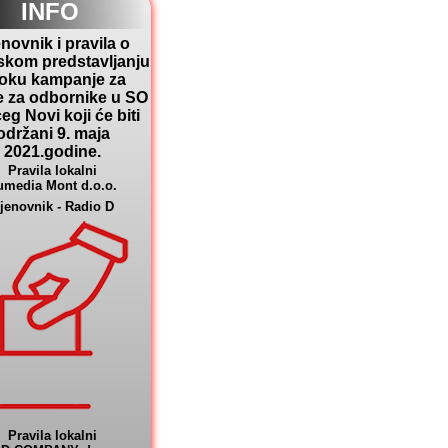
INFO
novnik i pravila o
skom predstavljanju
toku kampanje za
e za odbornike u SO
eg Novi koji će biti
održani 9. maja
2021.godine.
Pravila lokalni
umedia Mont d.o.o.
jenovnik - Radio D
Pravila lokalni