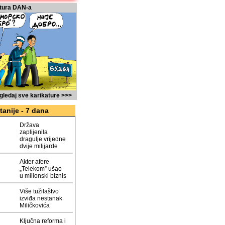
tura DAN-a
gledaj sve karikature >>>
tanije - 7 dana
Država
zaplijenila
dragulje vrijedne
dvije milijarde
Akter afere
„Telekom” ušao
u milionski biznis
Više tužilaštvo
izviđa nestanak
Miličkovića
Ključna reforma i