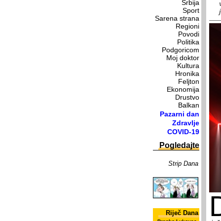
Srbija
Sport
Sarena strana
Regioni
Povodi
Politika
Podgoricom
Moj doktor
Kultura
Hronika
Feljton
Ekonomija
Drustvo
Balkan
Pazarni dan
Zdravlje
COVID-19
Pogledajte
Strip Dana
Riječ Dana