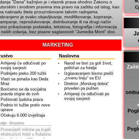
M
zdanja
Dana
kažnjivo je i vlasnik prava shodno Zakonu o
utorskim i srodnim pravima ima pravo na zaštitu od istog, kao
C
 na naknadu štete prouzrokovane takvim radnjama.
abranjeno je svako objavljivanje, modifikovanje, kopiranje,
tampanje, reprodukovanje, distribuiranje ili na drugi način
avno prikazivanje podataka, tekstova, fotografija i informacija
z naših izdanja, bez pisane saglasnosti
Jumedia Mont
doo.
J
MARKETING
rustvo
Naslovna
Arhijereji će odlučivati po
Narod se bori za goli život,
Zašti
svojoj savjesti
političari za fotelje
Podnijeto preko 200 tužbi
Izglasavanjem bismo prešli
„crvenu liniju“ sa EU
Vlast se ponaša kao Deda
Mraz
Direktor „Morskog dobra“
priveden pa pušten
Borićemo se da socijalna
ombu
pravda stigne do svih
Arhijereji će odlučivati po
svojoj savjesti
Poštovati ljudska prava
Podnio tri tužbe protiv nove
uprave
Pogl
Očekuju 6.000 izvještaja
nije - Drustvo
Pogl
Pronevjerili milione pa kupili
ekskluzivni hotel u Kolašinu