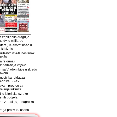
 zaplijenila dragulje
ne dvije milijarde
afere „Telekom” ušao u
ski biznis
užilaštvo izviđa nestanak
ovića
a reforma i
ionalizacija vojske
r sa Vladom biće u skladu
tavom
mović kandidat za
jednika BS-a?
avam predlog za
zivanje luksuza
tlio istorijske uzroke
enih podjela
e zarastaju, a napretka
traga protiv 49 osoba