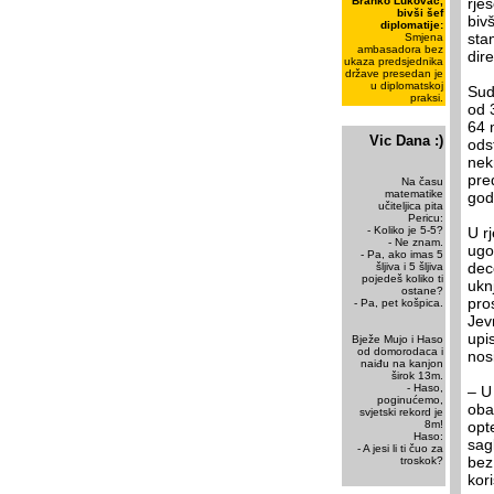
Branko Lukovac,
rje
bivši šef
biv
diplomatije:
sta
Smjena
ambasadora bez
dire
ukaza predsjednika
države presedan je
u diplomatskoj
Sud
praksi.
od 
64 
Vic Dana :)
ods
nek
pre
Na času
matematike
god
učiteljica pita
Pericu:
- Koliko je 5-5?
U r
- Ne znam.
ugo
- Pa, ako imas 5
dec
šljiva i 5 šljiva
pojedeš koliko ti
ukn
ostane?
pro
- Pa, pet košpica.
Jev
upi
Bježe Mujo i Haso
od domorodaca i
nos
naiđu na kanjon
širok 13m.
- Haso,
– U
poginućemo,
oba
svjetski rekord je
8m!
opt
Haso:
sag
- A jesi li ti čuo za
bez
troskok?
kor