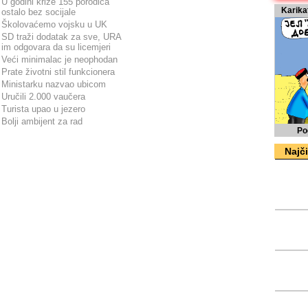
U godini krize 155 porodica
Karika
ostalo bez socijale
Školovaćemo vojsku u UK
SD traži dodatak za sve, URA
im odgovara da su licemjeri
Veći minimalac je neophodan
Prate životni stil funkcionera
Ministarku nazvao ubicom
Uručili 2.000 vaučera
Turista upao u jezero
Bolji ambijent za rad
Po
Najči