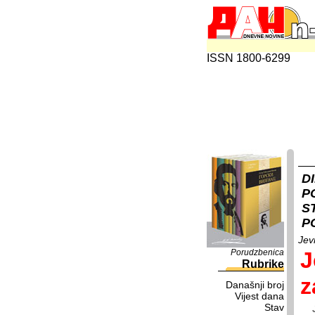
ISSN 1800-6299
D
P
S
P
Jev
Porudzbenica
J
Rubrike
z
Današnji broj
Vijest dana
Stav