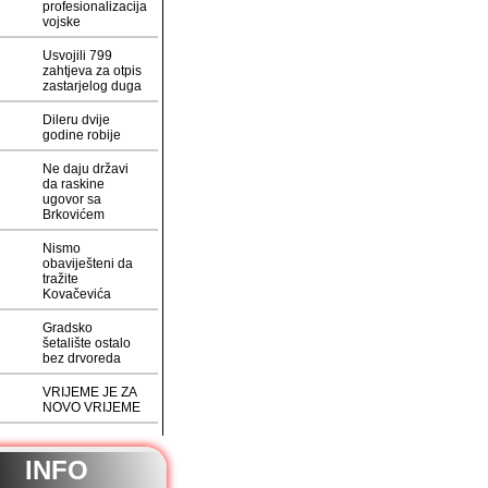
profesionalizacija
vojske
Usvojili 799
zahtjeva za otpis
zastarjelog duga
Dileru dvije
godine robije
Ne daju državi
da raskine
ugovor sa
Brkovićem
Nismo
obaviješteni da
tražite
Kovačevića
Gradsko
šetalište ostalo
bez drvoreda
VRIJEME JE ZA
NOVO VRIJEME
INFO