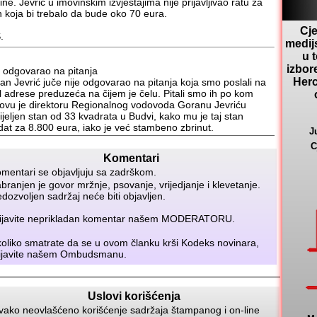
ne. Jevrić u imovinskim izvještajima nije prijavljivao ratu za
n koja bi trebalo da bude oko 70 eura.
Cje
.
medij
u 
izbor
e odgovarao na pitanja
Herc
an Jevrić juče nije odgovarao na pitanja koja smo poslali na
l adrese preduzeća na čijem je čelu. Pitali smo ih po kom
ovu je direktoru Regionalnog vodovoda Goranu Jevriću
ijeljen stan od 33 kvadrata u Budvi, kako mu je taj stan
dat za 8.800 eura, iako je već stambeno zbrinut.
J
C
Komentari
mentari se objavljuju sa zadrškom.
branjen je govor mržnje, psovanje, vrijedjanje i klevetanje.
dozvoljen sadržaj neće biti objavljen.
ijavite neprikladan komentar našem
MODERATORU
.
oliko smatrate da se u ovom članku krši Kodeks novinara,
ijavite našem
Ombudsmanu
.
Uslovi korišćenja
vako neovlašćeno korišćenje sadržaja štampanog i on-line