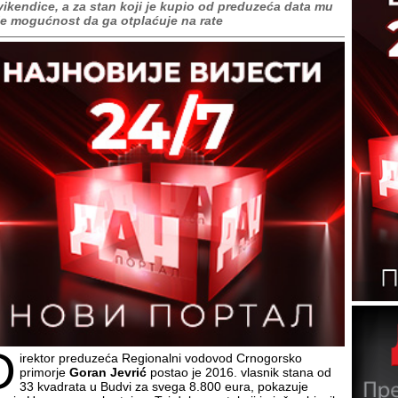
vikendice, a za stan koji je kupio od preduzeća data mu
je mogućnost da ga otplaćuje na rate
D
irektor preduzeća Regionalni vodovod Crnogorsko
primorje
Goran Jevrić
postao je 2016. vlasnik stana od
33 kvadrata u Budvi za svega 8.800 eura, pokazuje