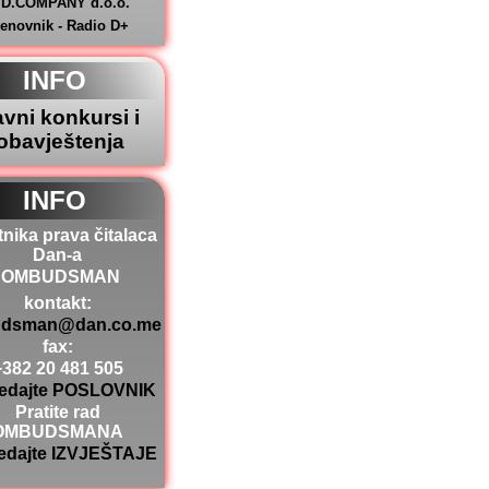
.D.COMPANY d.o.o.
jenovnik - Radio D+
INFO
avni konkursi i
obavještenja
INFO
tnika prava čitalaca
Dan-a
OMBUDSMAN
kontakt:
dsman@dan.co.me
fax:
+382 20 481 505
edajte POSLOVNIK
Pratite rad
OMBUDSMANA
edajte IZVJEŠTAJE