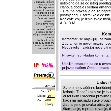
u kupatilu kaišom!
netipično da se od istog predla
Fata će na to:
članova dodaje i sedam aman
– Ma nije se on
objesio, to sam ga
– Pravna praksa je da se napravi t
ja stavila da se
postojećeg i u formi koja će biti
osuši! Nego, kad
ćete me pustiti
Konjević koji je iznio svoje mišl
odavde?
A.Đ- D.M.
Žena zove hitnu
pomoć:
– Upomoć, muž mi
je popio benzin i
Kome
trči po dvorištu već
dva sata!
Komentari se objavljuju sa zad
– Ne brinite ništa
gospođo, kada mu
Zabranjen je govor mržnje, psov
nestane benzina
Nedozvoljen sadržaj neće biti o
zaustaviće se!
Prijavite neprikladan komenta
Ukoliko smatrate da se u ovom
prijavite našem
Ombudsmanu
.
Uslovi 
Arhiva
Svako neovlašćeno korišćenje
izdanja
Dana
kažnjivo je i 
Dan:
autorskim i srodnim pravima i
Mjesec:
kao i na naknadu štete prou
God:
Zabranjeno je svako objavljiva
štampanje, reprodukovanje, dis