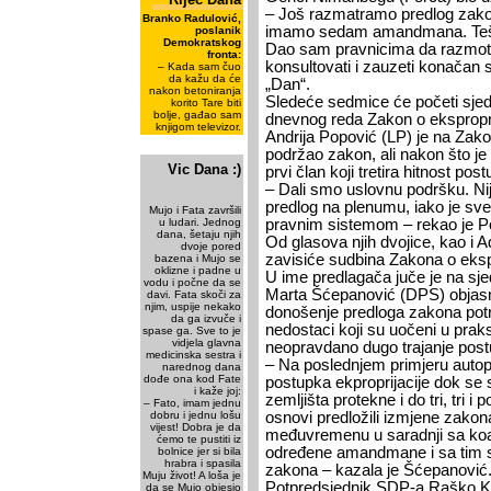
– Još razmatramo predlog zako
Branko Radulović,
imamo sedam amandmana. Teško 
poslanik
Demokratskog
Dao sam pravnicima da razmot
fronta:
konsultovati i zauzeti konačan
– Kada sam čuo
da kažu da će
„Dan“.
nakon betoniranja
Sledeće sedmice će početi sjedn
korito Tare biti
bolje, gađao sam
dnevnog reda Zakon o eksproprij
knjigom televizor.
Andrija Popović (LP) je na Za
podržao zakon, ali nakon što j
Vic Dana :)
prvi član koji tretira hitnost pos
– Dali smo uslovnu podršku. Ni
predlog na plenumu, iako je sve
Mujo i Fata završili
u ludari. Jednog
pravnim sistemom – rekao je P
dana, šetaju njih
Od glasova njih dvojice, kao i 
dvoje pored
zavisiće sudbina Zakona o ekspr
bazena i Mujo se
oklizne i padne u
U ime predlagača juče je na sj
vodu i počne da se
Marta Šćepanović (DPS) objasni
davi. Fata skoči za
njim, uspije nekako
donošenje predloga zakona potr
da ga izvuče i
nedostaci koji su uočeni u praks
spase ga. Sve to je
vidjela glavna
neopravdano dugo trajanje postu
medicinska sestra i
– Na poslednjem primjeru auto
narednog dana
dođe ona kod Fate
postupka ekproprijacije dok se 
i kaže joj:
zemljišta protekne i do tri, tri i
– Fato, imam jednu
dobru i jednu lošu
osnovi predložili izmjene zakon
vijest! Dobra je da
međuvremenu u saradnji sa koal
ćemo te pustiti iz
određene amandmane i sa tim sm
bolnice jer si bila
hrabra i spasila
zakona – kazala je Šćepanović
Muju život! A loša je
Potpredsjednik SDP-a Raško Kon
da se Mujo objesio