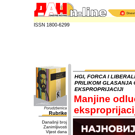
Dnev
ISSN 1800-6299
HGI, FORCA I LIBERALI
PRILIKOM GLASANJA 
EKSPROPRIJACIJI
Manjine odlu
eksproprijaci
Porudzbenica
Rubrike
Današnji broj
Zanimljivosti
Vijest dana