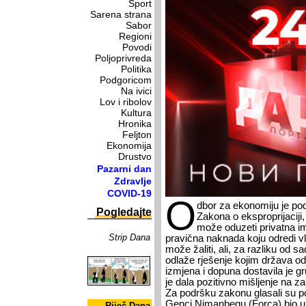
Sport
Sarena strana
Sabor
Regioni
Povodi
Poljoprivreda
Politika
Podgoricom
Na ivici
Lov i ribolov
Kultura
Hronika
Feljton
Ekonomija
Drustvo
Pazarni dan
Zdravlje
COVID-19
O
dbor za ekonomiju je po
Pogledajte
Zakona o eksproprijaciji
može oduzeti privatna imo
Strip Dana
pravična naknada koju odredi vl
može žaliti, ali, za razliku od s
odlaže rješenje kojim država o
izmjena i dopuna dostavila je 
je dala pozitivno mišljenje na z
Za podršku zakonu glasali su p
Genci Nimanbegu (Forca) bio u
Riječ Dana