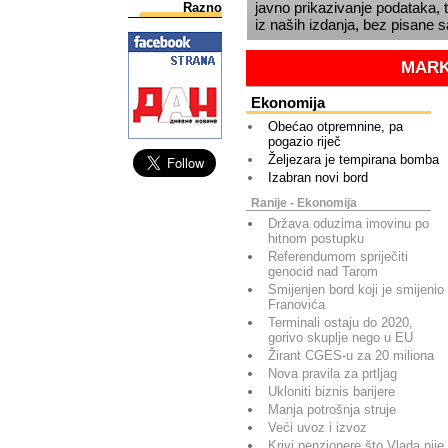
javno prikazivanje podataka, t
Razno
iz naših izdanja, bez pisane 
MARK
Ekonomija
Obećao otpremnine, pa
pogazio riječ
Željezara je tempirana bomba
Izabran novi bord
Ranije - Ekonomija
Država oduzima imovinu po
hitnom postupku
Referendumom spriječiti
genocid nad Tarom
Smijenjen bord koji je smijenio
Franovića
Terminali ostaju do 2020,
gorivo skuplje nego u EU
Žirant CGES-u za 20 miliona
Nova pravila za prtljag
Ukloniti biznis barijere
Manja potrošnja struje
Veći uvoz i izvoz
Krivi penzionere što Vlada nije