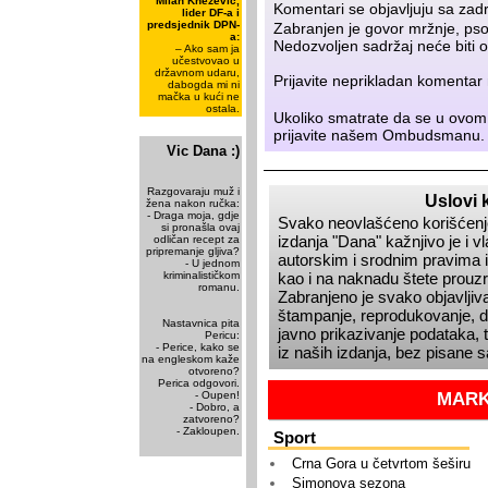
Milan Knežević,
Komentari se objavljuju sa zad
lider DF-a i
predsjednik DPN-
Zabranjen je govor mržnje, psov
a:
Nedozvoljen sadržaj neće biti o
– Ako sam ja
učestvovao u
državnom udaru,
Prijavite neprikladan komenta
dabogda mi ni
mačka u kući ne
ostala.
Ukoliko smatrate da se u ovom
prijavite našem
Ombudsmanu
.
Vic Dana :)
Razgovaraju muž i
Uslovi 
žena nakon ručka:
- Draga moja, gdje
Svako neovlašćeno korišćenje
si pronašla ovaj
izdanja
Dana
kažnjivo je i 
odličan recept za
pripremanje gljiva?
autorskim i srodnim pravima i
- U jednom
kriminalističkom
kao i na naknadu štete prou
romanu.
Zabranjeno je svako objavljiva
štampanje, reprodukovanje, dis
​Nastavnica pita
javno prikazivanje podataka, t
Pericu:
- Perice, kako se
iz naših izdanja, bez pisane 
na engleskom kaže
otvoreno?
Perica odgovori.
- Oupen!
MARK
- Dobro, a
zatvoreno?
- Zakloupen.
Sport
Crna Gora u četvrtom šeširu
Simonova sezona