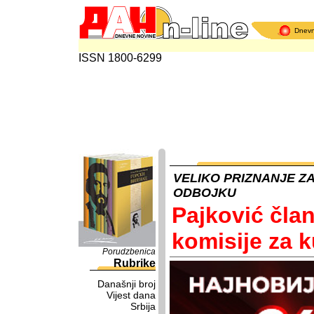
Dnev
ISSN 1800-6299
VELIKO PRIZNANJE 
ODBOJKU
Pajković čla
komisije za 
Porudzbenica
Rubrike
Današnji broj
Vijest dana
Srbija