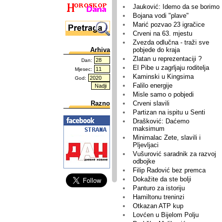
Jauković: Idemo da se borimo
Bojana vodi "plave"
Marić pozvao 23 igračice
Crveni na 63. mjestu
Zvezda odlučna - traži sve
Arhiva
pobjede do kraja
Zlatan u reprezentaciji ?
Dan:
El Pibe u zagrljaju roditelja
Mjesec:
Kaminski u Kingsima
God:
Falilo energije
Misle samo o pobjedi
Razno
Crveni slavili
Partizan na ispitu u Senti
Drašković: Daćemo
maksimum
Minimalac Zete, slavili i
Pljevljaci
Vušurović saradnik za razvoj
odbojke
Filip Radović bez premca
Dokažite da ste bolji
Panturo za istoriju
Hamiltonu treninzi
Otkazan ATP kup
Lovćen u Bijelom Polju