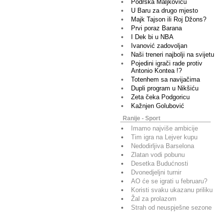
Podrška Maljkoviću
U Baru za drugo mjesto
Majk Tajson ili Roj Džons?
Prvi poraz Barana
I Dek bi u NBA
Ivanović zadovoljan
Naši treneri najbolji na svijetu
Pojedini igrači rade protiv
Antonio Kontea !?
Totenhem sa navijačima
Dupli program u Nikšiću
Zeta čeka Podgoricu
Kažnjen Golubović
Ranije - Sport
Imamo najviše ambicije
Tim igra na Lejver kupu
Nedodirljiva Barselona
Zlatan vodi pobunu
Desetka Budućnosti
Dvonedjeljni turnir
AO će se igrati u februaru?
Koristi svaku ukazanu priliku
Žal za prolazom
Strah od neuspješne sezone