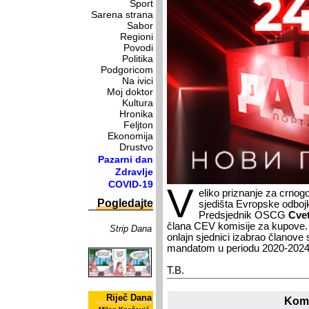
Sport
Sarena strana
Sabor
Regioni
Povodi
Politika
Podgoricom
Na ivici
Moj doktor
Kultura
Hronika
Feljton
Ekonomija
Drustvo
Pazarni dan
Zdravlje
COVID-19
V
eliko priznanje za crnogo
Pogledajte
sjedišta Evropske odboj
Predsjednik OSCG
Cve
člana CEV komisije za kupove. 
Strip Dana
onlajn sjednici izabrao članove
mandatom u periodu 2020-2024
T.B.
Riječ Dana
Kome