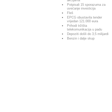
akcijama
Potpisali 15 sporazuma za
uvećanje investicija
Fleš
EPCG obustavila tender
vrijedan 121.000 eura
Prihodi tržišta
telekomunikacija u padu
Depoziti došli do 3,5 milijardi
Benzin i dalje skup