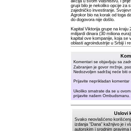
akcija u svom vlasništvu. I prij
grupi bilo je nekoliko opcije za 
zajedničko investiranje. Svoje
Agrokor bio na korak od toga da
do dogovora nije došlo.
Kapital Viktorija grupe na kraju 
milijardi dinara (30 miliona eura
kapital ove kompanije, koja se 
oblasti agroindustrije u Srbiji i r
Kome
Komentari se objavljuju sa zad
Zabranjen je govor mržnje, psov
Nedozvoljen sadržaj neće biti o
Prijavite neprikladan komenta
Ukoliko smatrate da se u ovom
prijavite našem
Ombudsmanu
.
Uslovi 
Svako neovlašćeno korišćenje
izdanja
Dana
kažnjivo je i 
autorskim i srodnim pravima i