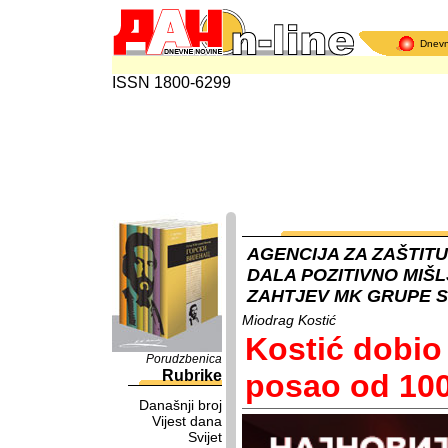
Dnev
ISSN 1800-6299
AGENCIJA ZA ZAŠTIT
DALA POZITIVNO MIŠL
ZAHTJEV MK GRUPE 
Miodrag Kostić
Kostić dobio
Porudzbenica
Rubrike
posao od 100
Današnji broj
Vijest dana
Svijet