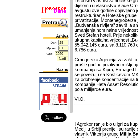
15 odsto vlasništva hotelske gru
dijelom i u vlasništvu Vlade Crn
avgustu ove godine objavljeno j
restrukturiranje Hotelske grupe
privatizacije. Montenegroberza j
„Budvanska rivijera” završila 
umanjenja nominalne vrijednosti
Sveti Stefan hoteli. Prije nekoli
Arhiva
ukupna kapitalna vrijednost „Bud
Dan:
55.042.145 eura, sa 8.110.763 d
Mjesec:
6,786 eura.
God:
Crnogorska Agencija za zaštitu 
prošle godine pozitivno mišljenje
Razno
kompanija sa Kipra, Ermaged Li
se povezuju sa Kostićevom MK 
za odobrenje koncentracije na t
kompanije Heta Asset Resolution
pola milijarde eura.
Vl.O.
I Agrokor ranije bio u igri za ku
Mediji u Srbiji prenijeli su ranij
vlasnik Viktorija grupe
Milija B