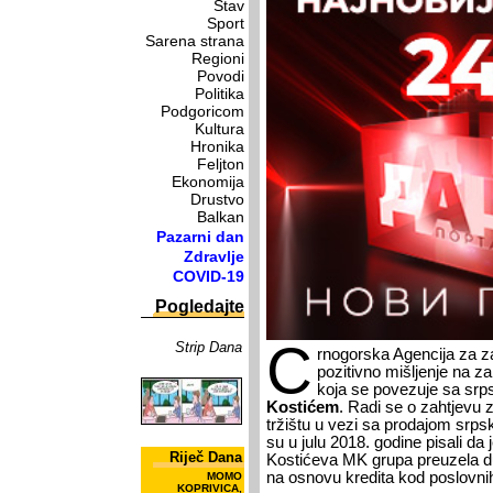
Stav
Sport
Sarena strana
Regioni
Povodi
Politika
Podgoricom
Kultura
Hronika
Feljton
Ekonomija
Drustvo
Balkan
Pazarni dan
Zdravlje
COVID-19
Pogledajte
C
Strip Dana
rnogorska Agencija za za
pozitivno mišljenje na z
koja se povezuje sa sr
Kostićem
. Radi se o zahtjevu 
tržištu u vezi sa prodajom srpske
su u julu 2018. godine pisali da
Riječ Dana
Kostićeva MK grupa preuzela du
na osnovu kredita kod poslovni
MOMO
KOPRIVICA,