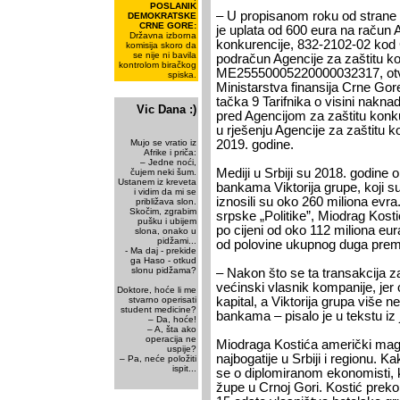
POSLANIK
– U propisanom roku od strane 
DEMOKRATSKE
CRNE GORE:
je uplata od 600 eura na račun 
Državna izborna
konkurencije, 832-2102-02 kod
komisija skoro da
se nije ni bavila
podračun Agencije za zaštitu ko
kontrolom biračkog
ME25550005220000032317, otvo
spiska.
Ministarstva finansija Crne Gor
tačka 9 Tarifnika o visini nakna
Vic Dana :)
pred Agencijom za zaštitu konku
u rješenju Agencije za zaštitu 
Mujo se vratio iz
2019. godine.
Afrike i priča:
– Jedne noći,
Mediji u Srbiji su 2018. godine 
čujem neki šum.
Ustanem iz kreveta
bankama Viktorija grupe, koji su
i vidim da mi se
iznosili su oko 260 miliona ev
približava slon.
Skočim, zgrabim
srpske „Politike”, Miodrag Kost
pušku i ubijem
po cijeni od oko 112 miliona eur
slona, onako u
pidžami...
od polovine ukupnog duga pre
- Ma daj - prekide
ga Haso - otkud
slonu pidžama?
– Nakon što se ta transakcija z
većinski vlasnik kompanije, jer 
Doktore, hoće li me
stvarno operisati
kapital, a Viktorija grupa više
student medicine?
bankama – pisalo je u tekstu iz 
– Da, hoće!
– A, šta ako
operacija ne
Miodraga Kostića američki mag
uspije?
najbogatije u Srbiji i regionu. Kak
– Pa, neće položiti
ispit...
se o diplomiranom ekonomisti, k
župe u Crnoj Gori. Kostić prek