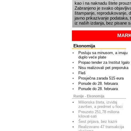
kao i na naknadu štete prou
Zabranjeno je svako objavljiva
štampanje, reprodukovanje, dis
javno prikazivanje podataka, t
iz naših izdanja, bez pisane 
MARK
Ekonomija
Posluju sa minusom, a imaju
duplo veće plate
Propao tender za Institut Igalo
Nisu realizovali pet preporuka
Fleš
Prosječna zarada 515 eura
Ponude do 28. februara
Ponude do 28. februara
Ranije - Ekonomija
Milionska šteta, izviđaj
završen, a predmet u fioci
Preuzeto 251,78 miliona
kilovat-sati
Šest prijava, bez kazni
Realizovano 47 transakcija