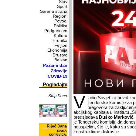
Stav
Sport
Sarena strana
Regioni
Povodi
Politika
Podgoricom
Kultura
Hronika
Feljton
Ekonomija
Drustvo
Balkan
Pazarni dan
Zdravlje
COVID-19
Pogledajte
V
Strip Dana
ladin Savjet za privatizaci
Tenderske komisije za pr
pregovora za zaključenje
akcijskog kapitala u Institutu „
predsjedava
Duško Marković
,
je Tendersku komisiju da dones
Riječ Dana
neuspjelim, što je, kako su saopš
konstruktivne diskusije.
MOMO
KOPRIVICA,