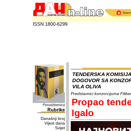
Dnev
ISSN 1800-6299
TENDERSKA KOMISIJA
DOGOVOR SA KONZORC
VILA OLIVA
Predstavnici konzorcijuma Filibert
Propao tender
Porudzbenica
Rubrike
Igalo
Današnji broj
Vijest dana
Svijet