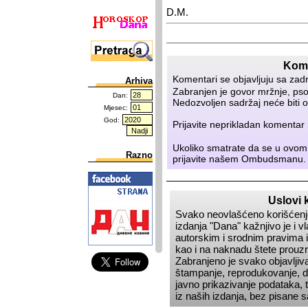
D.M.
Kome
Komentari se objavljuju sa zad
Arhiva
Zabranjen je govor mržnje, psov
Dan:
Nedozvoljen sadržaj neće biti o
Mjesec:
God:
Prijavite neprikladan komenta
Ukoliko smatrate da se u ovom
Razno
prijavite našem
Ombudsmanu
.
Uslovi 
Svako neovlašćeno korišćenje
izdanja
Dana
kažnjivo je i 
autorskim i srodnim pravima i
kao i na naknadu štete prou
Zabranjeno je svako objavljiva
štampanje, reprodukovanje, dis
javno prikazivanje podataka, t
iz naših izdanja, bez pisane 