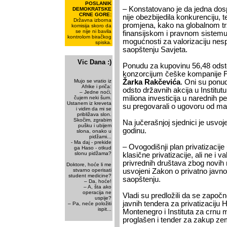
POSLANIK
– Konstatovano je da jedna dos
DEMOKRATSKE
CRNE GORE:
nije obezbijedila konkurenciju, 
Državna izborna
promjena, kako na globalnom tr
komisija skoro da
se nije ni bavila
finansijskom i pravnom sistemu
kontrolom biračkog
mogućnosti za valorizaciju nesp
spiska.
saopštenju Savjeta.
Vic Dana :)
Ponudu za kupovinu 56,48 odsto 
konzorcijum češke kompanije Fili
Mujo se vratio iz
Žarka Rakčevića
. Oni su ponud
Afrike i priča:
odsto državnih akcija u Institut
– Jedne noći,
miliona investicija u narednih p
čujem neki šum.
Ustanem iz kreveta
su pregovarali o ugovoru od mar
i vidim da mi se
približava slon.
Skočim, zgrabim
Na jučerašnjoj sjednici je usvoj
pušku i ubijem
godinu.
slona, onako u
pidžami...
- Ma daj - prekide
– Ovogodišnji plan privatizacij
ga Haso - otkud
slonu pidžama?
klasične privatizacije, ali ne i val
privrednih društava zbog novih
Doktore, hoće li me
stvarno operisati
usvojeni Zakon o privatno javno
student medicine?
saopštenju.
– Da, hoće!
– A, šta ako
operacija ne
Vladi su predložili da se zapo
uspije?
javnih tendera za privatizaciju
– Pa, neće položiti
ispit...
Montenegro i Instituta za crnu 
proglašen i tender za zakup zeml