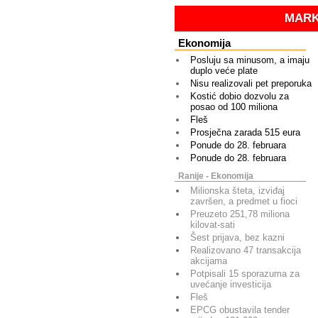
MARK
Ekonomija
Posluju sa minusom, a imaju
duplo veće plate
Nisu realizovali pet preporuka
Kostić dobio dozvolu za
posao od 100 miliona
Fleš
Prosječna zarada 515 eura
Ponude do 28. februara
Ponude do 28. februara
Ranije - Ekonomija
Milionska šteta, izviđaj
završen, a predmet u fioci
Preuzeto 251,78 miliona
kilovat-sati
Šest prijava, bez kazni
Realizovano 47 transakcija
akcijama
Potpisali 15 sporazuma za
uvećanje investicija
Fleš
EPCG obustavila tender