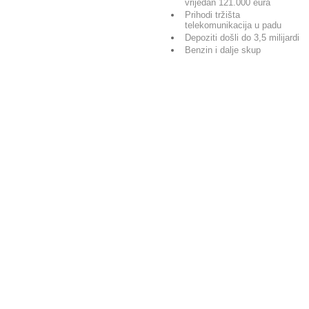
vrijedan 121.000 eura
Prihodi tržišta
telekomunikacija u padu
Depoziti došli do 3,5 milijardi
Benzin i dalje skup