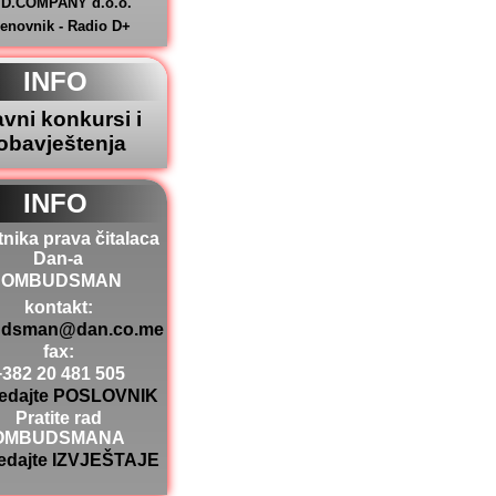
.D.COMPANY d.o.o.
jenovnik - Radio D+
INFO
avni konkursi i
obavještenja
INFO
tnika prava čitalaca
Dan-a
OMBUDSMAN
kontakt:
dsman@dan.co.me
fax:
+382 20 481 505
edajte POSLOVNIK
Pratite rad
OMBUDSMANA
edajte IZVJEŠTAJE