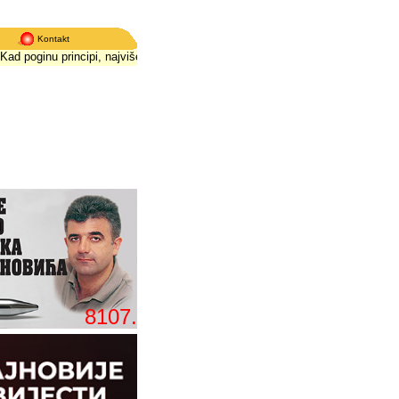
Kontakt
poginu principi, najviše strada istina
*
Kad poginu principi, najviše strada isti
8107.