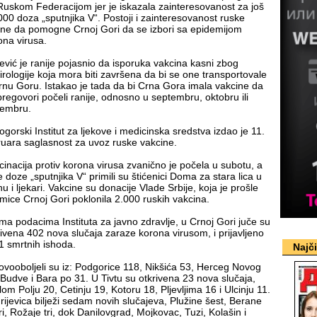
Ruskom Federacijom jer je iskazala zainteresovanost za još
000 doza „sputnjika V“. Postoji i zainteresovanost ruske
ane da pomogne Crnoj Gori da se izbori sa epidemijom
ona virusa.
jević je ranije pojasnio da isporuka vakcina kasni zbog
irologije koja mora biti završena da bi se one transportovale
rnu Goru. Istakao je tada da bi Crna Gora imala vakcine da
pregovori počeli ranije, odnosno u septembru, oktobru ili
embru.
ogorski Institut za ljekove i medicinska sredstva izdao je 11.
ruara saglasnost za uvoz ruske vakcine.
cinacija protiv korona virusa zvanično je počela u subotu, a
e doze „sputnjika V“ primili su štićenici Doma za stara lica u
u i ljekari. Vakcine su donacije Vlade Srbije, koja je prošle
mice Crnoj Gori poklonila 2.000 ruskih vakcina.
ma podacima Instituta za javno zdravlje, u Crnoj Gori juče su
rivena 402 nova slučaja zaraze korona virusom, i prijavljeno
11 smrtnih ishoda.
Najč
ovooboljeli su iz: Podgorice 118, Nikšića 53, Herceg Novog
 Budve i Bara po 31. U Tivtu su otkrivena 23 nova slučaja,
lom Polju 20, Cetinju 19, Kotoru 18, Pljevljima 16 i Ulcinju 11.
rijevica bilježi sedam novih slučajeva, Plužine šest, Berane
ri, Rožaje tri, dok Danilovgrad, Mojkovac, Tuzi, Kolašin i