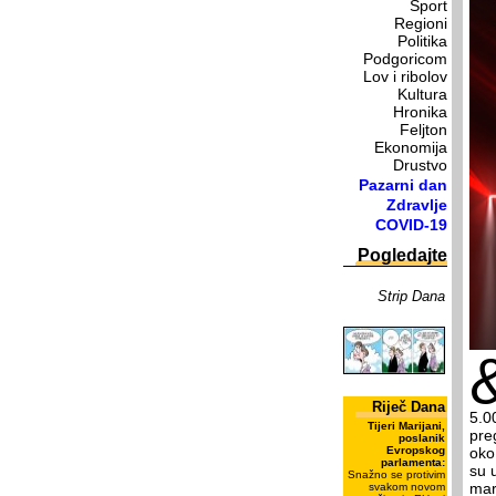
Sport
Regioni
Politika
Podgoricom
Lov i ribolov
Kultura
Hronika
Feljton
Ekonomija
Drustvo
Pazarni dan
Zdravlje
COVID-19
Pogledajte
Strip Dana
Riječ Dana
5.00
Tijeri Marijani,
pre
poslanik
Evropskog
oko
parlamenta:
su 
Snažno se protivim
mar
svakom novom