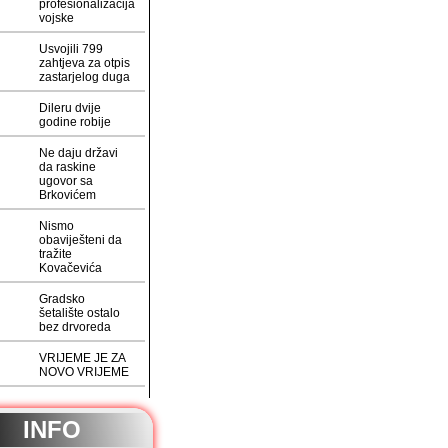
profesionalizacija
vojske
Usvojili 799
zahtjeva za otpis
zastarjelog duga
Dileru dvije
godine robije
Ne daju državi
da raskine
ugovor sa
Brkovićem
Nismo
obaviješteni da
tražite
Kovačevića
Gradsko
šetalište ostalo
bez drvoreda
VRIJEME JE ZA
NOVO VRIJEME
INFO