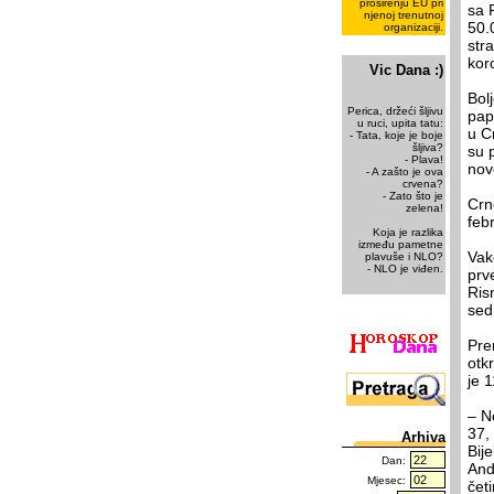
proširenju EU pri
sa 
njenoj trenutnoj
50.
organizaciji.
str
kor
Vic Dana :)
Bol
Perica, držeći šljivu
pap
u ruci, upita tatu:
u C
- Tata, koje je boje
šljiva?
su 
- Plava!
nov
- A zašto je ova
crvena?
- Zato što je
Crn
zelena!
feb
Koja je razlika
između pametne
Vak
plavuše i NLO?
- NLO je viđen.
prv
Risn
sed
Pre
otk
je 
– N
37,
Arhiva
Bije
Dan:
And
Mjesec:
četi