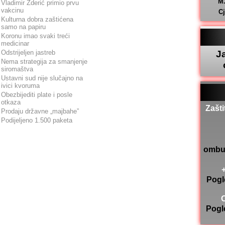
M
Vladimir Žderić primio prvu
vakcinu
C
Kulturna dobra zaštićena
samo na papiru
Koronu imao svaki treći
medicinar
Odstrijeljen jastreb
J
Nema strategija za smanjenje
siromaštva
Ustavni sud nije slučajno na
ivici kvoruma
Obezbijediti plate i posle
otkaza
Zašti
Prodaju državne „majbahe”
Podijeljeno 1.500 paketa
ombu
Pogl
Pogl