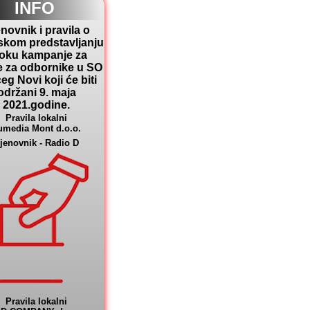
INFO
novnik i pravila o
skom predstavljanju
toku kampanje za
e za odbornike u SO
eg Novi koji će biti
održani 9. maja
2021.godine.
Pravila lokalni
umedia Mont d.o.o.
jenovnik - Radio D
Pravila lokalni