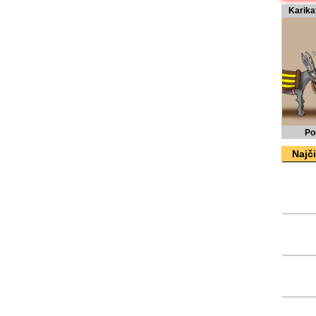
Karika
Po
Najči