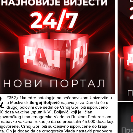
&
#352;ef katedre patologije na sečanovskom Univerzitetu
u Moskvi dr
Sergej Boljević
najavio je za Dan da će u
drugoj polovini ove sedmice Crnoj Gori biti isporučeno
0 doza vakcine „sputnjik V“. Boljević, koji je i član
govaračkog tima crnogorske Vlade sa Ruskom Federacijom
 nabavke vakcina, rekao je da će preostalih 45.000 doza koje
ugovorene, Crnoj Gori biti sukcesivno isporučene do kraja
ta. On je dodao da će crnogorska Vlada nastaviti pregovore