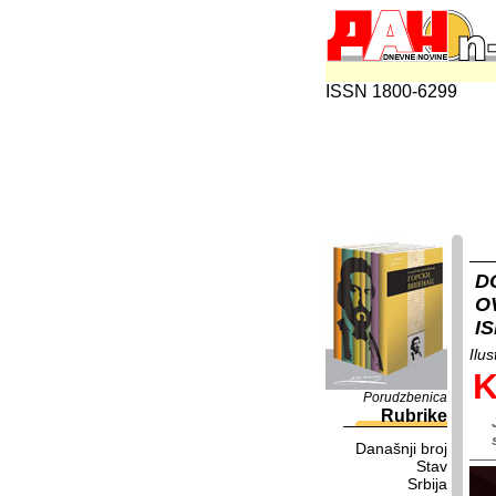
ISSN 1800-6299
D
O
I
Ilus
K
Porudzbenica
Rubrike
Današnji broj
Stav
Srbija