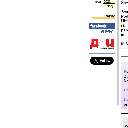
God:
Šav
Smr
Razno
Pod
Ulci
sta
pan
inf
M.M
Ko
Za
Ne
Pr
Uk
pr
S