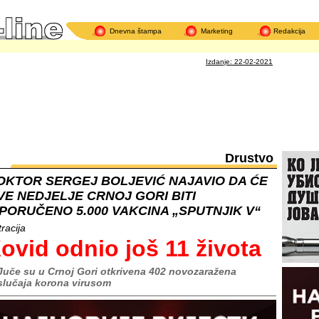
Dnevna štampa
Marketing
Redakcija
Kad 
Izdanje: 22-02-2021
Drustvo
OKTOR SERGEJ BOLJEVIĆ NAJAVIO DA ĆE
VE NEDJELJE CRNOJ GORI BITI
SPORUČENO 5.000 VAKCINA „SPUTNJIK V“
tracija
ovid odnio još 11 života
Juče su u Crnoj Gori otkrivena 402 novozaražena
slučaja korona virusom