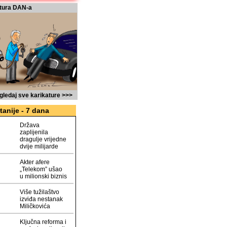
tura DAN-a
gledaj sve karikature >>>
tanije - 7 dana
Država
zaplijenila
dragulje vrijedne
dvije milijarde
Akter afere
„Telekom” ušao
u milionski biznis
Više tužilaštvo
izviđa nestanak
Miličkovića
Ključna reforma i