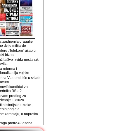
 zaplijenila dragulje
ne dvije milijarde
afere „Telekom” ušao u
ski biznis
užilaštvo izviđa nestanak
ovića
a reforma i
ionalizacija vojske
r sa Vladom biće u skladu
tavom
mović kandidat za
jednika BS-a?
avam predlog za
zivanje luksuza
tlio istorijske uzroke
enih podjela
e zarastaju, a napretka
traga protiv 49 osoba