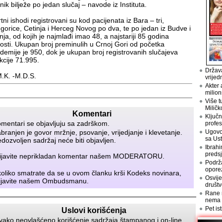
nik bilježe po jedan slučaj – navode iz Instituta.
tni ishodi registrovani su kod pacijenata iz Bara – tri,
gorice, Cetinja i Herceg Novog po dva, te po jedan iz Budve i
nja, od kojih je najmlađi imao 48, a najstariji 85 godina
rosti. Ukupan broj preminulih u Crnoj Gori od početka
demije je 950, dok je ukupan broj registrovanih slučajeva
ekcije 71.995.
Država
.K. -M.D.S.
vrijed
Akter 
milion
Više t
Miličk
Komentari
Ključn
mentari se objavljuju sa zadrškom.
profes
branjen je govor mržnje, psovanje, vrijedjanje i klevetanje.
Ugovo
sa Us
dozvoljen sadržaj neće biti objavljen.
Ibrahi
preds
ijavite neprikladan komentar našem
MODERATORU
.
Podrž
opore
oliko smatrate da se u ovom članku krši Kodeks novinara,
Osvije
ijavite našem
Ombudsmanu
.
društv
Rane n
nema
Pet is
Uslovi korišćenja
vako neovlašćeno korišćenje sadržaja štampanog i on-line