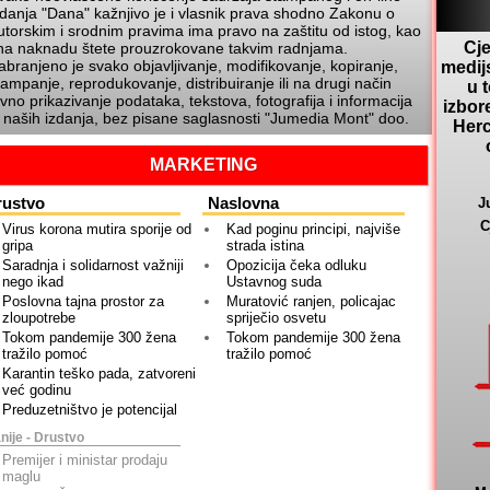
zdanja
Dana
kažnjivo je i vlasnik prava shodno Zakonu o
utorskim i srodnim pravima ima pravo na zaštitu od istog, kao
Cje
 na naknadu štete prouzrokovane takvim radnjama.
abranjeno je svako objavljivanje, modifikovanje, kopiranje,
medij
tampanje, reprodukovanje, distribuiranje ili na drugi način
u 
avno prikazivanje podataka, tekstova, fotografija i informacija
izbor
z naših izdanja, bez pisane saglasnosti
Jumedia Mont
doo.
Herc
MARKETING
rustvo
Naslovna
J
C
Virus korona mutira sporije od
Kad poginu principi, najviše
gripa
strada istina
Saradnja i solidarnost važniji
Opozicija čeka odluku
nego ikad
Ustavnog suda
Poslovna tajna prostor za
Muratović ranjen, policajac
zloupotrebe
spriječio osvetu
Tokom pandemije 300 žena
Tokom pandemije 300 žena
tražilo pomoć
tražilo pomoć
Karantin teško pada, zatvoreni
već godinu
Preduzetništvo je potencijal
nije - Drustvo
Premijer i ministar prodaju
maglu