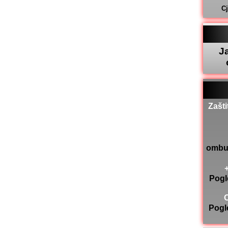
C
J
Zašti
ombu
Pogl
Pogl