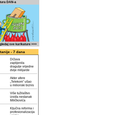
tura DAN-a
gledaj sve karikature >>>
tanije - 7 dana
Država
zaplijenila
dragulje vrijedne
dvije milijarde
Akter afere
„Telekom” ušao
u milionski biznis
Više tužilaštvo
izviđa nestanak
Miličkovića
Ključna reforma i
profesionalizacija