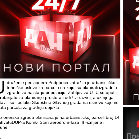
U
druženje penzionera Podgorica zatražilo je urbanističko-
tehničke uslove za parcelu na kojoj su planirali izgradnju
zgrade za najstarju populaciju. Zahtjev za UTU su uputili
etarijatu za planiranje prostora i održivi razvoj, a uz njega
tavili su i odluku Skupštine Glavnog grada na osnovu koje im
data parcela za gradnju objekta.
zionerska zgrada planirana je na urbanističkoj parceli broj 14
ahvatuDUP-a Konik- Stari aerodrom-faza III -izmjene i
une.
.