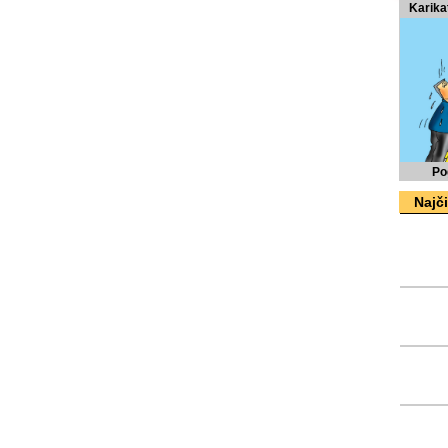
Karika
Po
Najči