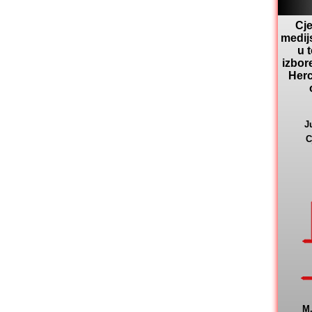
Cje
medij
u 
izbor
Herc
J
C
M