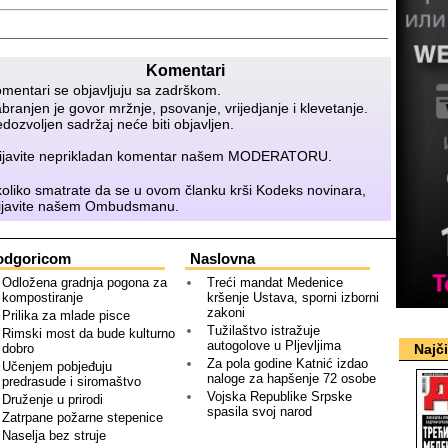
Komentari
mentari se objavljuju sa zadrškom.
branjen je govor mržnje, psovanje, vrijedjanje i klevetanje.
dozvoljen sadržaj neće biti objavljen.
ijavite neprikladan komentar našem
MODERATORU
.
oliko smatrate da se u ovom članku krši Kodeks novinara,
ijavite našem
Ombudsmanu
.
odgoricom
Naslovna
Odložena gradnja pogona za
Treći mandat Medenice
kompostiranje
kršenje Ustava, sporni izborni
zakoni
Prilika za mlade pisce
Tužilaštvo istražuje
Rimski most da bude kulturno
autogolove u Pljevljima
dobro
Najč
Za pola godine Katnić izdao
Učenjem pobjeđuju
naloge za hapšenje 72 osobe
predrasude i siromaštvo
Vojska Republike Srpske
Druženje u prirodi
spasila svoj narod
Zatrpane požarne stepenice
Naselja bez struje