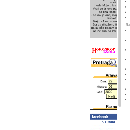
vrati.
I ode Mujo u lov.
Vrati se iz lova pa
ga pita Haso:
- Kakav je onaj moj
Ptičar?
Mujo: - A ne znam
Ra
šta da ti kažem, ili
ga ja loše bacam ili
on ne zna da leti.
Arhiva
Dan:
Mjesec:
God:
Razno