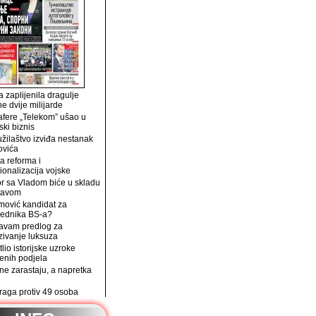
 zaplijenila dragulje
ne dvije milijarde
afere „Telekom” ušao u
ski biznis
užilaštvo izviđa nestanak
ovića
a reforma i
ionalizacija vojske
r sa Vladom biće u skladu
tavom
mović kandidat za
jednika BS-a?
avam predlog za
zivanje luksuza
tlio istorijske uzroke
enih podjela
e zarastaju, a napretka
traga protiv 49 osoba