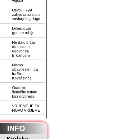
vojske
Usvojili 799
zahtjeva za otpis
zastarjelog duga
Dileru dvije
godine robije
Ne daju državi
da raskine
ugovor sa
Brkovićem
Nismo
obaviješteni da
tražite
Kovačevića
Gradsko
šetalište ostalo
bez drvoreda
VRIJEME JE ZA
NOVO VRIJEME
INFO
Kodeks