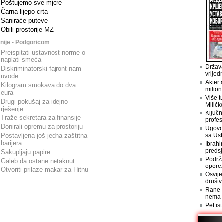
Poštujemo sve mjere
Čarna lijepo crta
Saniraće puteve
Obili prostorije MZ
nije - Podgoricom
Preispitati ustavnost norme o
naplati smeća
Država
Diskriminatorski fajront nam
vrijed
uvode
Akter 
Kilogram smokava do dva
milion
eura
Više t
Drugi pokušaj za idejno
Miličk
rješenje
Ključn
Traže sekretara za finansije
profes
Donirali opremu za prostoriju
Ugovo
Postavljena još jedna zaštitna
sa Us
barijera
Ibrahi
preds
Sakupljaju papire
Podrž
Galeb da ostane netaknut
opore
Otvoriti prilaze makar za Hitnu
Osvije
društv
Rane n
nema
Pet is