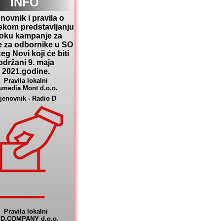
INFO
novnik i pravila o
skom predstavljanju
toku kampanje za
e za odbornike u SO
eg Novi koji će biti
održani 9. maja
2021.godine.
Pravila lokalni
umedia Mont d.o.o.
jenovnik - Radio D
Pravila lokalni
.D.COMPANY d.o.o.