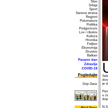
Stav
Srbija
Sport
Sarena strana
Regioni
Polumature
Politika
Podgoricom
Lov i ribolov
Kultura
Hronika
Feljton
Ekonomija
Drustvo
Balkan
Pazarni dan
Zdravlje
COVID-19
Pogledajte
Sekr
dos
je 
Strip Dana
Pen
u z
dop
N.S
Riječ Dana