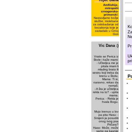
Amfilohije,
mitropolit
crnogorsko-
primorski:
Nastavljamo božje
službe, molebane
za oslobađanje od
Ko
bezakonja koje je
zavladalo u Crnoj
Za
Gori
Ne
Vic Dana :)
Pr
Uk
Vratio se Perica iz
škole i kaže mami:
pr
- Učiteljica me je
pitala imam li
mlađeg brata ili
sestru koji treba da
P
krenu u školu.
Mama: Ti si,
naravno, rekao da
nemaš.
- A šta je učiteljica
rekla na to? - upita
mama.
Perica: - Rekla je
hvala Bogu.
Mujo krenuo u lov
pa pita Hasu: -
Smijem ja posuditi
onog tvog psa
Ptičara?
Haso: Može, može
samo ga kasnije