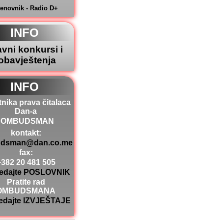
jenovnik - Radio D+
INFO
avni konkursi i
obavještenja
INFO
tnika prava čitalaca
Dan-a
OMBUDSMAN
kontakt:
dsman@dan.co.me
fax:
+382 20 481 505
edajte POSLOVNIK
Pratite rad
OMBUDSMANA
edajte IZVJEŠTAJE