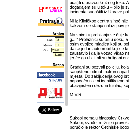
udaljili u pravcu kružnog toka. A
događajem su u toku – bilo je 
incidenta saopštili iz Uprave poli
Ni iz Kliničkog centra sinoć nije
kakvom se stanju nalazi povrije
Arhiva
Na snimku prebijanja se čuje k
g....“ Prolaznici su bili u šoku, a
Dan:
osim dvojice mladića koji su pok
Mjesec:
da se jedan automobil koji se k
God:
zaustavio i da je vozač vikao 
jer će ga ubiti, ali su huligani 
Razno
Građani su pozvali policiju, koj
saopšteno odmah nakon napada,
mjesta. Do zaključenja ovog bro
napadača nije ni identifikovan 
obaviješten i dežurni tužilac, koji
M.V.R.
Sukobi nemaju blagoslov Crkv
Sukobi, svađe, mržnje i provok
poručio je rektor Cetinjske bogo