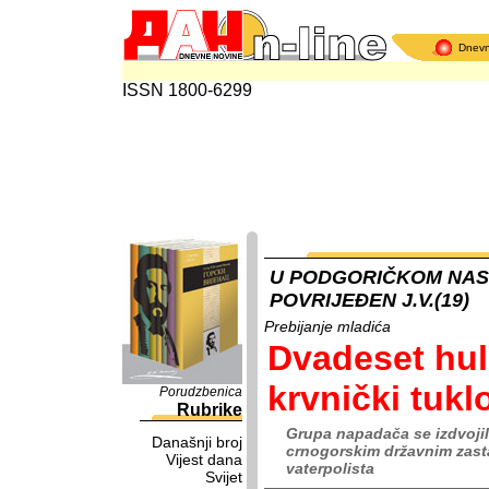
Dnev
ISSN 1800-6299
U PODGORIČKOM NASE
POVRIJEĐEN J.V.(19)
Prebijanje mladića
Dvadeset hul
krvnički tukl
Porudzbenica
Rubrike
Grupa napadača se izdvojil
Današnji broj
crnogorskim državnim zast
Vijest dana
vaterpolista
Svijet