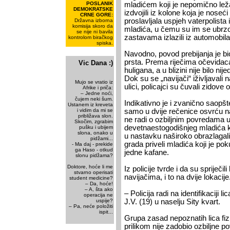
POSLANIK
mladićem koji je nepomično lež
DEMOKRATSKE
izdvojili iz kolone koja je nos
CRNE GORE:
proslavljala uspjeh vaterpolista
Državna izborna
komisija skoro da
mladića, u čemu su im se ubrzo p
se nije ni bavila
zastavama izlazili iz automobila
kontrolom biračkog
spiska.
Navodno, povod prebijanja je bio 
prsta. Prema riječima očevidaca
Vic Dana :)
huligana, a u blizini nije bilo nij
Dok su se „navijači“ iživljavali
Mujo se vratio iz
ulici, policajci su čuvali zidove 
Afrike i priča:
– Jedne noći,
čujem neki šum.
Indikativno je i zvanično saopšt
Ustanem iz kreveta
i vidim da mi se
samo u dvije rečenice osvrću na
približava slon.
ne radi o ozbiljnim povredama
Skočim, zgrabim
devetnaestogodišnjeg mladića ko
pušku i ubijem
slona, onako u
u nastavku naširoko obrazlagal
pidžami...
grada priveli mladića koji je pok
- Ma daj - prekide
ga Haso - otkud
jedne kafane.
slonu pidžama?
Doktore, hoće li me
Iz policije tvrde i da su spriječ
stvarno operisati
navijačima, i to na dvije lokacije
student medicine?
– Da, hoće!
– A, šta ako
– Policija radi na identifikaciji l
operacija ne
uspije?
J.V. (19) u naselju Sity kvart.
– Pa, neće položiti
ispit...
Grupa zasad nepoznatih lica fizi
prilikom nije zadobio ozbiljne 