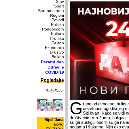
Stav
Sport
Sarena strana
Regioni
Povodi
Politika
Podgoricom
Kultura
Hronika
Feljton
Ekonomija
Drustvo
Balkan
Pazarni dan
Zdravlje
COVID-19
Pogledajte
Strip Dana
G
rupa od dvadeset huligan
devetnaestogodišnjeg m
Siti kvart. Kako se vidi 
društvenim mrežama, huligani s
Riječ Dana
su ga sustigli, oborili su ga na a
MOMO
nogama i šakama. Njih oko dvad
KOPRIVICA,