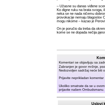
– Užasne su danas viđene scene
Ko digne ruku na brata svoga, i
neka se ne nada ničemu dobrom
provokacije nemaju blagoslov Cr
mogu nikome – kazao je Perović u
On je poručio da treba da okren
kome se ne dopada nečija pjesm
Kome
Komentari se objavljuju sa zad
Zabranjen je govor mržnje, psov
Nedozvoljen sadržaj neće biti o
Prijavite neprikladan komenta
Ukoliko smatrate da se u ovom
prijavite našem
Ombudsmanu
.
Uslovi 