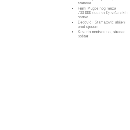
stanova
Firmi Mugošinog muža
700.000 eura sa Djevičanskih
ostrva
Dedović i Stamatović ubijeni
pred djecom
Koverta neotvorena, stradao
poštar