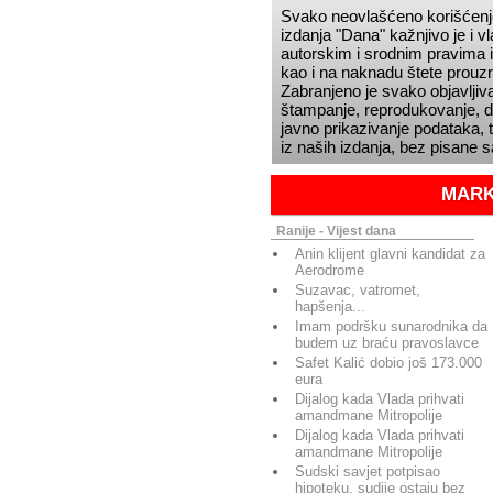
Svako neovlašćeno korišćenje
izdanja
Dana
kažnjivo je i 
autorskim i srodnim pravima i
kao i na naknadu štete prou
Zabranjeno je svako objavljiva
štampanje, reprodukovanje, dis
javno prikazivanje podataka, t
iz naših izdanja, bez pisane 
MARK
Ranije - Vijest dana
Anin klijent glavni kandidat za
Aerodrome
Suzavac, vatromet,
hapšenja...
Imam podršku sunarodnika da
budem uz braću pravoslavce
Safet Kalić dobio još 173.000
eura
Dijalog kada Vlada prihvati
amandmane Mitropolije
Dijalog kada Vlada prihvati
amandmane Mitropolije
Sudski savjet potpisao
hipoteku, sudije ostaju bez