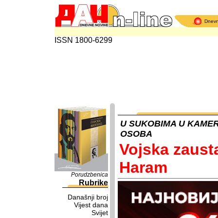
Dnev
ISSN 1800-6299
U SUKOBIMA U KAMER
OSOBA
Vojska zaust
Haram
Porudzbenica
Rubrike
Današnji broj
Vijest dana
Svijet