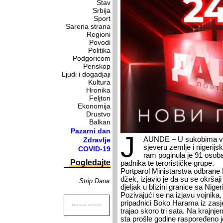
Stav
Srbija
Sport
Sarena strana
Regioni
Povodi
Politika
Podgoricom
Periskop
Ljudi i dogadjaji
Kultura
Hronika
Feljton
Ekonomija
Drustvo
Balkan
Pazarni dan
J
A­UN­DE – U su­ko­bi­ma v
Zdravlje
sje­ve­ru ze­mlje i ni­ge­rij
COVID-19
ram po­gi­nu­la je 91 oso­ba,
Pogledajte
pad­ni­ka te te­ro­ri­stič­ke gru­pe.
Port­pa­rol Mi­ni­star­stva od­bra­ne
džek, iz­ja­vio je da su se okr­ša­ji 
Strip Dana
dje­ljak u bli­zi­ni gra­ni­ce sa Ni­ge­r
Po­zi­va­ju­ći se na iz­ja­vu voj­ni­ka
pri­pad­ni­ci Bo­ko Ha­ra­ma iz za­sje
tra­jao sko­ro tri sa­ta. Na kraj­nj
sta pro­šle go­di­ne ras­po­re­đe­no 