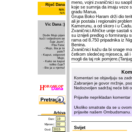
me­no, voj­ni zva­nič­ni­ci su sa­op­š
Riječ Dana
ko­je se sum­nja da ima­ju ve­ze 
N/A:
gra­du Ma­rua.
N/A
Gru­pa Bo­ko Ha­ram dr­ži dio te­ri­to­r
ali je po­sta­la i re­gi­o­nal­ni pro­bl
Vic Dana :)
Ka­me­ru­nu, a od sko­ro i u Ča­du
Zva­nič­ni­ci Afrič­ke uni­je sa­sta­
su iz­ni­je­li pred­log o for­mi­ra­n
Dođe Mujo pijan
kući i odjednom se
ra­ma od 8.750 pri­pad­ni­ka iz Ni­ge
čuje „bum”.
Be­ni­na.
Pita Fata:
- Mujo, šta je to
Zva­nič­ni­ci ka­žu da bi sna­ge mo
palo?
čet­kom sle­de­ćeg mje­se­ca, ali i 
- Kaput, odgovori
Mujo.
mo­gli da taj rok po­mje­re.(Tan­ju
- Kako se kaput
toliko čuje?
- Bio ja u njemu!
Kome
Komentari se objavljuju sa zad
Zabranjen je govor mržnje, psov
Nedozvoljen sadržaj neće biti o
Prijavite neprikladan komenta
Ukoliko smatrate da se u ovom
prijavite našem
Ombudsmanu
.
Arhiva
Dan:
Mjesec:
Svijet
God: