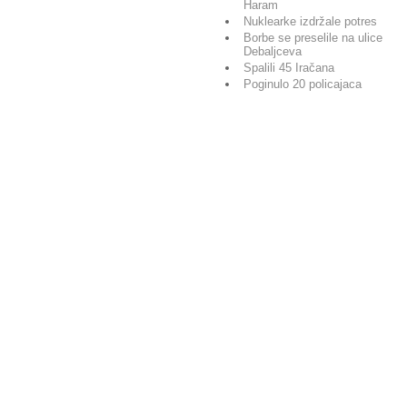
Haram
Nuklearke izdržale potres
Borbe se preselile na ulice
Debaljceva
Spalili 45 Iračana
Poginulo 20 policajaca