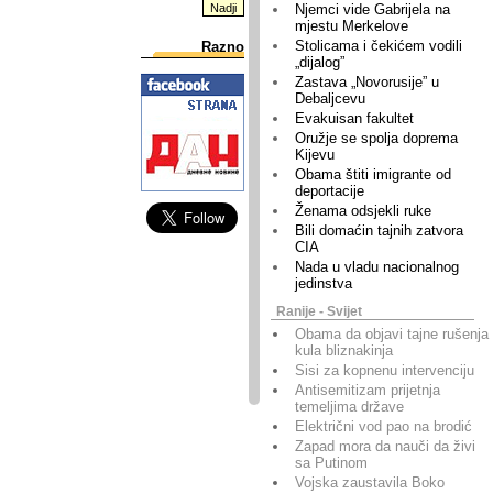
Njemci vide Gabrijela na
mjestu Merkelove
Stolicama i čekićem vodili
Razno
„dijalog”
Zastava „Novorusije” u
Debaljcevu
Evakuisan fakultet
Oružje se spolja doprema
Kijevu
Obama štiti imigrante od
deportacije
Ženama odsjekli ruke
Bili domaćin tajnih zatvora
CIA
Nada u vladu nacionalnog
jedinstva
Ranije - Svijet
Obama da objavi tajne rušenja
kula bliznakinja
Sisi za kopnenu intervenciju
Antisemitizam prijetnja
temeljima države
Električni vod pao na brodić
Zapad mora da nauči da živi
sa Putinom
Vojska zaustavila Boko