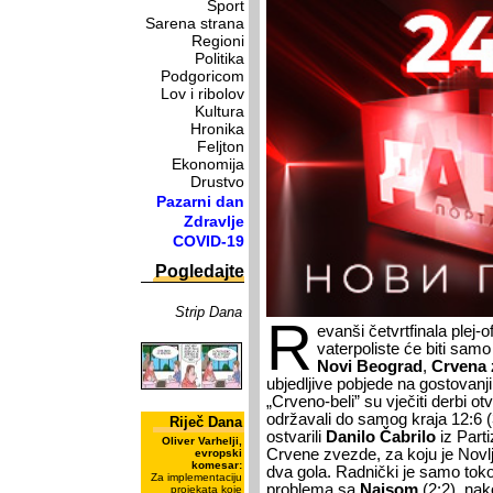
Sport
Sarena strana
Regioni
Politika
Podgoricom
Lov i ribolov
Kultura
Hronika
Feljton
Ekonomija
Drustvo
Pazarni dan
Zdravlje
COVID-19
Pogledajte
Strip Dana
R
evanši četvrtfinala plej-
vaterpoliste će biti sam
Novi Beograd
,
Crvena
ubjedljive pobjede na gostovan
„Crveno-beli” su vječiti derbi otv
održavali do samog kraja 12:6 (3:
Riječ Dana
ostvarili
Danilo Čabrilo
iz Part
Oliver Varhelji,
Crvene zvezde, za koju je Novl
evropski
komesar:
dva gola. Radnički je samo tok
Za implementaciju
problema sa
Naisom
(2:2), nak
projekata koje