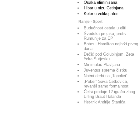
Osaka eliminisana
I Ibar u nizu Cetinjana
Keler u velikoj aferi
Ranije - Sport
Budućnost ostala u eliti
Švedska prejaka, protiv
Rumunije za EP
Botas i Hamilton najbrži prvog
dana
Dečić pod Golubinjom, Zeta
čeka Sutjesku
Minimalac Plavljana
Juventus sprema čistku
Noćni derbi na „Topolici"
„Poker” Sava Ćetkovića,
revanši samo formalnost
Čelsi prodaje 12 igrača zbog
Erling Braut Halanda
Het-trik Andrije Stanića