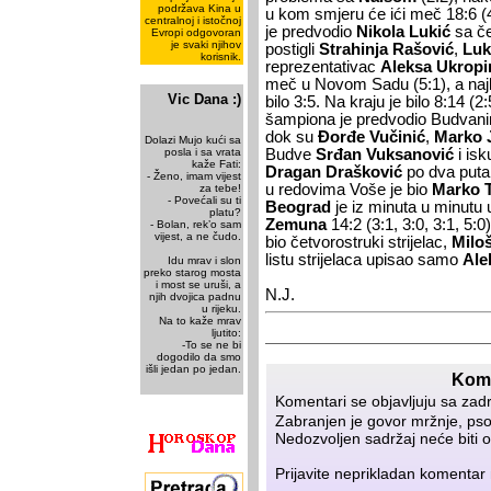
podržava Kina u
u kom smjeru će ići meč 18:6 (4
centralnoj i istočnoj
je predvodio
Nikola Lukić
sa če
Evropi odgovoran
je svaki njihov
postigli
Strahinja Rašović
,
Luk
korisnik.
reprezentativac
Aleksa Ukropi
meč u Novom Sadu (5:1), a najb
Vic Dana :)
bilo 3:5. Na kraju je bilo 8:14 (2
šampiona je predvodio Budvan
dok su
Đorđe Vučinić
,
Marko 
Dolazi Mujo kući sa
posla i sa vrata
Budve
Srđan Vuksanović
i isk
kaže Fati:
Dragan Drašković
po dva puta t
- Ženo, imam vijest
u redovima Voše je bio
Marko 
za tebe!
- Povećali su ti
Beograd
je iz minuta u minutu
platu?
Zemuna
14:2 (3:1, 3:0, 3:1, 5:0
- Bolan, rek’o sam
vijest, a ne čudo.
bio četvorostruki strijelac,
Milo
listu strijelaca upisao samo
Ale
Idu mrav i slon
preko starog mosta
i most se uruši, a
N.J.
njih dvojica padnu
u rijeku.
Na to kaže mrav
ljutito:
-To se ne bi
dogodilo da smo
išli jedan po jedan.
Kome
Komentari se objavljuju sa zad
Zabranjen je govor mržnje, psov
Nedozvoljen sadržaj neće biti o
Prijavite neprikladan komenta