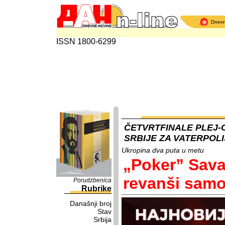
Dnev
ISSN 1800-6299
ČETVRTFINALE PLEJ-
SRBIJE ZA VATERPOL
Ukropina dva puta u metu
„Poker” Sava
revanši samo
Porudzbenica
Rubrike
Današnji broj
Stav
Srbija