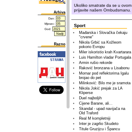
Ukoliko smatrate da se u ovom
prijavite našem
Ombudsmanu
.
Arhiva
Dan:
Mjesec:
Sport
God:
Mađarska i Slovačka čekaju
"crvene"
Nikola Grbić sa Kožleom
Razno
pokorio Evropu
Miler iskoristio krah Kvartarara
Luis Hamilton vladar Portugala
Armin rušio rekorde
Raković bronzana u Lisabonu
Mornar pod reflektorima Igalu
brojao do pet
Milinković: Bilo me je sramota
Nikola Jokić prejak za LA
Kliperse
Duel najboljih
Cijene Barane, ali...
Skandal - upad navijača na
Old Traford
Real M kompletniji
Inter je zagrlio Skudeto
Titule Gruzijcu i Špancu