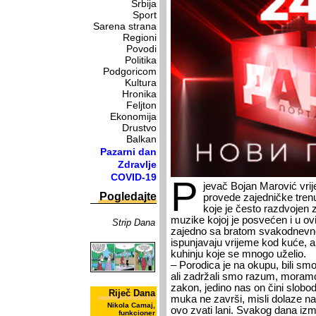
Srbija
Sport
Sarena strana
Regioni
Povodi
Politika
Podgoricom
Kultura
Hronika
Feljton
Ekonomija
Drustvo
Balkan
Pazarni dan
Zdravlje
COVID-19
P
jevač Bojan Marović vrije
Pogledajte
provede zajedničke tren
koje je često razdvojen 
muzike kojoj je posvećen i u ov
Strip Dana
zajedno sa bratom svakodnevno
ispunjavaju vrijeme kod kuće, 
kuhinju koje se mnogo uželio.
– Porodica je na okupu, bili smo
ali zadržali smo razum, moramo 
zakon, jedino nas on čini slobod
Riječ Dana
muka ne završi, misli dolaze na
Nikola Camaj,
ovo zvati lani. Svakog dana izmi
funkcioner