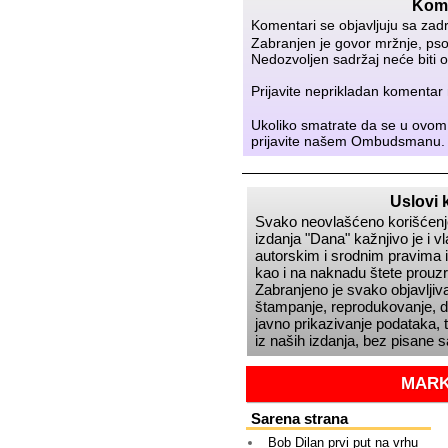
Kome
Komentari se objavljuju sa zad
Zabranjen je govor mržnje, psov
Nedozvoljen sadržaj neće biti o
Prijavite neprikladan komenta
Ukoliko smatrate da se u ovom
prijavite našem
Ombudsmanu
.
Uslovi 
Svako neovlašćeno korišćenje
izdanja
Dana
kažnjivo je i 
autorskim i srodnim pravima i
kao i na naknadu štete prou
Zabranjeno je svako objavljiva
štampanje, reprodukovanje, dis
javno prikazivanje podataka, t
iz naših izdanja, bez pisane 
MARK
Sarena strana
Bob Dilan prvi put na vrhu