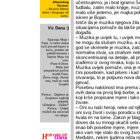
učestvujemo, ja i brat igramo S
Albanskog
foruma:
fudbalu, zatim malo knjige, muz
– Besom štitimo
malo više jedemo, jer majka po
sebe i drugoga od
sebe.
iskren je Bojan.
Ističe da je muzika njegova žil
situacijama pomaže da lakše pr
Vic Dana :)
događa.
– Muzika je uvijek tu, i uvijek 
Spavaju Mujo i
ne mogu da slušam muziku, a d
Fata. U neko doba
noći provali lopov u
god se okrenete je muzika, zato
kuću, polako se
normalna stvar, sa strahom neka
približi krevetu i
šapne Muju na
skoncentrisaniji na detalje, ali p
uvo:
izađemo iz ovog mraka, koju su n
-Pare ili život.
Muzika uvijek pomaže, ona je m
Mujo sav
prepadnut počne
čini posebnim, kad pišem i ka
buditi Fatu:
stvaranja, to je potpuno nova 
-Ženo moja, živote
moj, traži te neki
pjevač.
čovjek!
Posebnu naklonost ima prema z
ovih dana na prvoj liniji borbe, 
Perica: - Digitron je
koji krše propisane mjere i tako 
čovjekov najbolji
prijatelj.
živote.
Učiteljica: - Zašto?
– Oni su naši heroji, neke od nj
Perica: - Uvijek
možeš da računaš
oni svoj život i svoju porodicu s
na njega.
hvala im na tome. Zakon je blago
doveo da su mnogi okačili sebi č
imao bih posebne mjere, mjere ko
ako vam nije stalo do svog živo
Međutim, nekim ljudima ništa ni