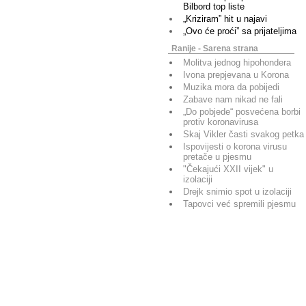
Bilbord top liste
„Kriziram” hit u najavi
„Ovo će proći” sa prijateljima
Ranije - Sarena strana
Molitva jednog hipohondera
Ivona prepjevana u Korona
Muzika mora da pobijedi
Zabave nam nikad ne fali
„Do pobjede“ posvećena borbi
protiv koronavirusa
Skaj Vikler časti svakog petka
Ispovijesti o korona virusu
pretače u pjesmu
"Čekajući XXII vijek" u
izolaciji
Drejk snimio spot u izolaciji
Tapovci već spremili pjesmu