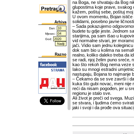
na Boga, ne shvataju da Bog n
glupostima koje prave, svakog d
kažem, poštuj sebe, poštuj moj
U ovom momentu, Bojan ističe 
solidarni, posebno javne ličnosti
Arhiva
– Sada pokazujemo odgovornost,
Dan:
budete tu gdje jeste. Jednom
Mjesec:
starijima, pa sam išao u kupov
God:
vid normalne stvari, jer moramo b
jači. Vidio sam jednu koleginicu
dok sam bio u kolima na semafor
Razno
realno, koliko daleko treba da ide
se radi, njoj želim puno sreće, 
kao što rekoh Bog nema veze s
Iako su mnogi estradni umjetnici
nastupaju, Bojana to najmanje b
– Čekamo da se sve završi i d
kuka što gubi novac, meni nije 
reći da nisam pogođen, jer u sre
regionu je stalo sve.
Ali život je preči od svega. Muz
se stvara, i ljudima ćemo svira
jaki i svoji i da prođe ova situaci