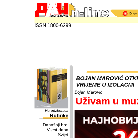
Dnev
ISSN 1800-6299
BOJAN MAROVIĆ OTK
VRIJEME U IZOLACIJI
Bojan Marović
Uživam u muzi
Porudzbenica
Rubrike
Današnji broj
Vijest dana
Svijet