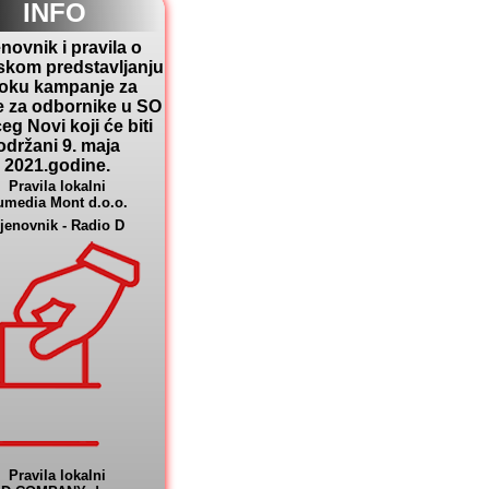
INFO
novnik i pravila o
skom predstavljanju
toku kampanje za
e za odbornike u SO
eg Novi koji će biti
održani 9. maja
2021.godine.
Pravila lokalni
umedia Mont d.o.o.
jenovnik - Radio D
Pravila lokalni