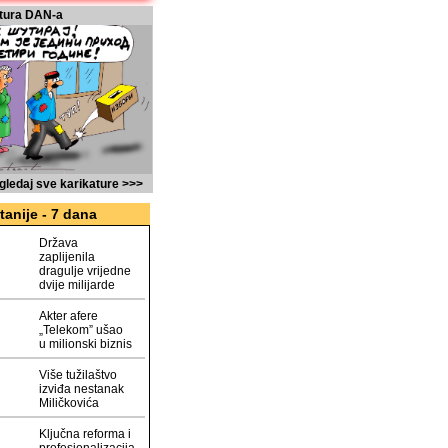
tura DAN-a
gledaj sve karikature >>>
tanije - 7 dana
Država
zaplijenila
dragulje vrijedne
dvije milijarde
Akter afere
„Telekom” ušao
u milionski biznis
Više tužilaštvo
izviđa nestanak
Miličkovića
Ključna reforma i