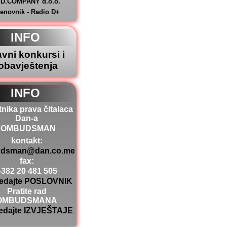
.D.COMPANY d.o.o.
jenovnik - Radio D+
INFO
avni konkursi i
obavještenja
INFO
tnika prava čitalaca
Dan-a
OMBUDSMAN
kontakt:
dsman@dan.co.me
fax:
+382 20 481 505
edajte POSLOVNIK
Pratite rad
OMBUDSMANA
edajte IZVJEŠTAJE