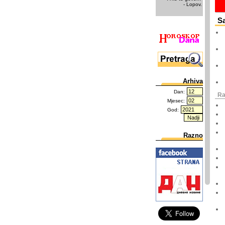
- Lopov.
Sa
Arhiva
Dan:
Ra
Mjesec:
God:
Razno