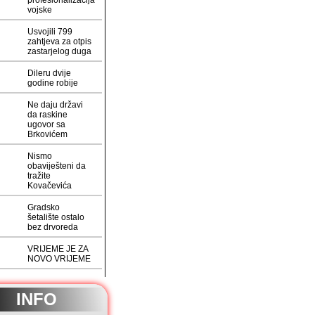
profesionalizacija
vojske
Usvojili 799
zahtjeva za otpis
zastarjelog duga
Dileru dvije
godine robije
Ne daju državi
da raskine
ugovor sa
Brkovićem
Nismo
obaviješteni da
tražite
Kovačevića
Gradsko
šetalište ostalo
bez drvoreda
VRIJEME JE ZA
NOVO VRIJEME
INFO