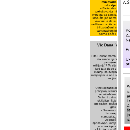
A.Š
ministarka
zdravlja:
– Bivša vlast
pokušava da mi
imputira da sam ja
kriva što još nema
vakcine, a da su
radili ono za šta su
bili zaduženi, s
Ko
vakcinacijom bi
davno počeli.
Za
Ne
Vic Dana :)
Pr
Pita Perica: Mama,
Uk
šta znače riječi
„razmjena
pr
mišljenja“? To ti je
kad tata dođe u
kuhinju sa svojim
mišljenjem, a ode s
mojim.
S
U nekoj pariskoj
i
policijskoj stanici
zvoni telefon.
a
Dežurni uzima
i
slušalicu i čuje
preplašeni muški
Z
glas:
š
- Govorim iz
ženskog
j
manastira...
i
Upomoć,
spasavajte. Ovdje
je upao lopov.
- A ko to govori?