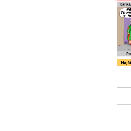
Karika
Po
Najči