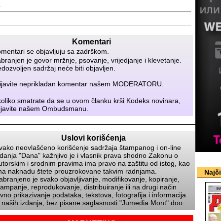
.
Komentari
mentari se objavljuju sa zadrškom.
branjen je govor mržnje, psovanje, vrijedjanje i klevetanje.
dozvoljen sadržaj neće biti objavljen.
ijavite neprikladan komentar našem
MODERATORU
.
oliko smatrate da se u ovom članku krši Kodeks novinara,
ijavite našem
Ombudsmanu
.
Uslovi korišćenja
vako neovlašćeno korišćenje sadržaja štampanog i on-line
zdanja
Dana
kažnjivo je i vlasnik prava shodno Zakonu o
utorskim i srodnim pravima ima pravo na zaštitu od istog, kao
 na naknadu štete prouzrokovane takvim radnjama.
Najč
abranjeno je svako objavljivanje, modifikovanje, kopiranje,
tampanje, reprodukovanje, distribuiranje ili na drugi način
avno prikazivanje podataka, tekstova, fotografija i informacija
z naših izdanja, bez pisane saglasnosti
Jumedia Mont
doo.