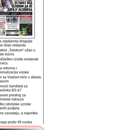
 zaplijenila dragulje
ne dvije milijarde
afere „Telekom” ušao u
ski biznis
užilaštvo izviđa nestanak
ovića
a reforma i
ionalizacija vojske
r sa Vladom biće u skladu
tavom
mović kandidat za
jednika BS-a?
avam predlog za
zivanje luksuza
tlio istorijske uzroke
enih podjela
e zarastaju, a napretka
traga protiv 49 osoba