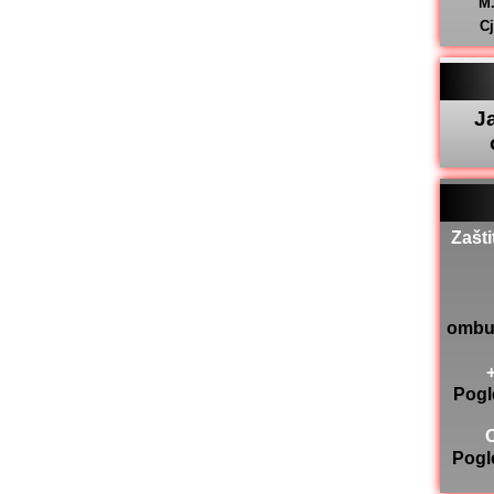
M
C
J
Zašti
ombu
Pogl
Pogl