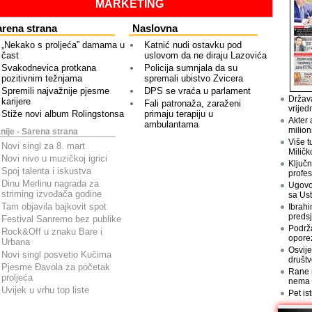
MARKETING
rena strana
Naslovna
„Nekako s proljeća” damama u
Katnić nudi ostavku pod
čast
uslovom da ne diraju Lazovića
Svakodnevica protkana
Policija sumnjala da su
pozitivnim težnjama
spremali ubistvo Zvicera
Spremili najvažnije pjesme
DPS se vraća u parlament
Država
karijere
Fali patronaža, zaraženi
vrijed
Stiže novi album Rolingstonsa
primaju terapiju u
Akter 
ambulantama
milion
nije - Sarena strana
Više t
Novi singl za 8. mart
Miličk
Novi nivo u muzičkoj igrici
Ključn
Spoj talenta i iskustva
profes
Dinu Merlinu nagrada za
Ugovo
striming izvođača godine
sa Us
Tam objavila bajkovit spot
Ibrahi
preds
Festival Sanremo bez publike
Podrž
Rock&Off u znaku Bare i
opore
Urbana
Osvije
Novi singl posvetio Kučima
društv
Pjesme Đavola za početak
Rane n
proljeća
nema
Uvijek u vrhu top liste
Pet is