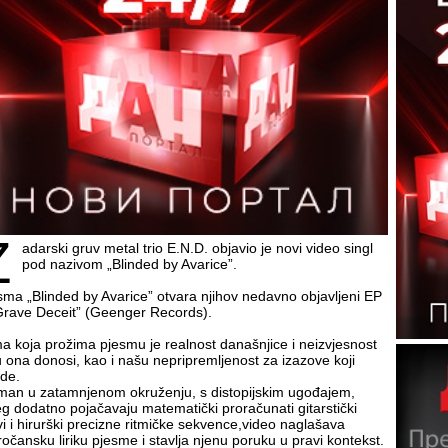
Z
adarski gruv metal trio E.N.D. objavio je novi video singl
pod nazivom „Blinded by Avarice”.
sma „Blinded by Avarice” otvara njihov nedavno objavljeni EP
Grave Deceit” (Geenger Records).
a koja prožima pjesmu je realnost današnjice i neizvjesnost
u ona donosi, kao i našu nepripremljenost za izazove koji
ede.
man u zatamnjenom okruženju, s distopijskim ugođajem,
eg dodatno pojačavaju matematički proračunati gitarstički
ovi i hirurški precizne ritmičke sekvence,video naglašava
ročansku liriku pjesme i stavlja njenu poruku u pravi kontekst.