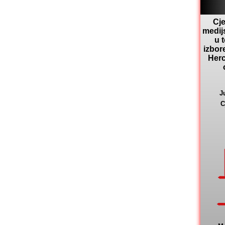
Cje
medij
u 
izbor
Herc
J
C