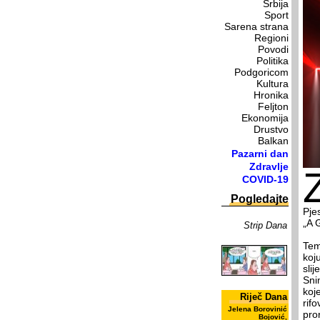
Srbija
Sport
Sarena strana
Regioni
Povodi
Politika
Podgoricom
Kultura
Hronika
Feljton
Ekonomija
Drustvo
Balkan
Pazarni dan
Zdravlje
COVID-19
Pogledajte
Pje
„A 
Strip Dana
Tem
koj
slij
Sni
koj
Riječ Dana
rif
Jelena Borovinić
pro
Bojović,