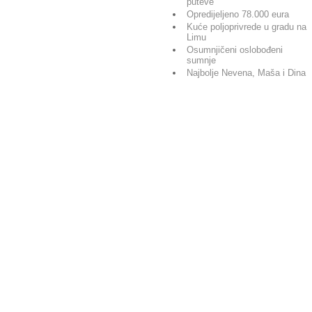
puteve
Opredijeljeno 78.000 eura
Kuće poljoprivrede u gradu na
Limu
Osumnjičeni oslobođeni
sumnje
Najbolje Nevena, Maša i Dina