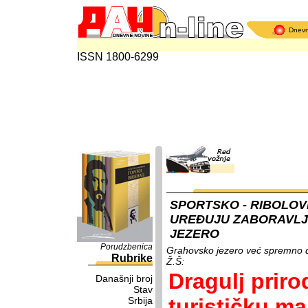
Dnev
ISSN 1800-6299
SPORTSKO - RIBOLOVN
UREĐUJU ZABORAVL
JEZERO
Porudzbenica
Grahovsko jezero već spremno da
Rubrike
Ž.Š:
Dragulj priro
Današnji broj
Stav
turističku m
Srbija