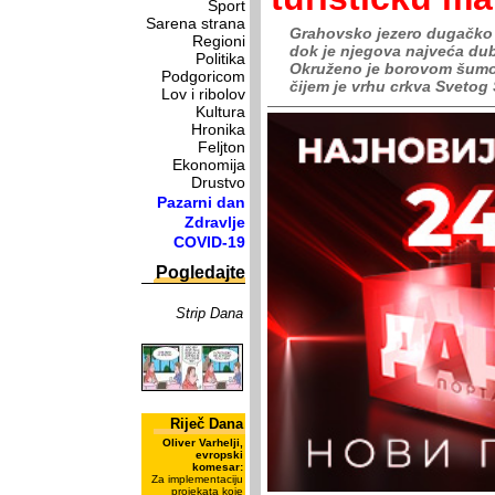
Sport
Sarena strana
Grahovsko jezero dugačko 7
Regioni
dok je njegova najveća dub
Politika
Okruženo je borovom šum
Podgoricom
čijem je vrhu crkva Svetog
Lov i ribolov
Kultura
Hronika
Feljton
Ekonomija
Drustvo
Pazarni dan
Zdravlje
COVID-19
Pogledajte
Strip Dana
Riječ Dana
Oliver Varhelji,
evropski
komesar:
Za implementaciju
projekata koje