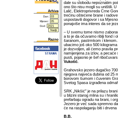
dale su slobodu nepoznatim poči
ono što nisu mogli su uništili. 
Arhiva
Lalić, Elektroprivreda Crne Gore
trećinu oštećene brane i radove 
Dan:
uspostavili dogovor i sa Mjesn
Mjesec:
ponajviše ima interes da se jezer
God:
– U svemu tome nismo zaborav
a to je da očuvamo riblji fond i
Razno
šaranom, pastrmkom i klenom. P
ubacimo još oko 500 kilogram
je dozvoljen, ali ćemo pravila pro
namijenjena za izlov, a pecaće 
pusti, pojasnio je šef ribočuv
Vukotić
.
Grahovsko jezero dugačko 700 m
njegova najveća dubina od 25 
borovom šumom i čuvenim Grah
Svetog Spasa izgrađena odmah 
SRK „Nikšić” je na prilazu brani
u blizini starog mlina su i hranil
prefarbaju ogradu na brani, i or
Jezero je već sada spremno da 
će na raspolaganju biti i drvena
B.B.