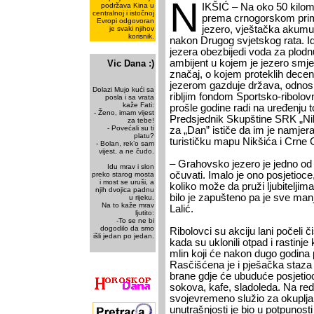
N
podržava Kina u
IKŠIĆ –
Na oko 50 kilom
centralnoj i istočnoj
prema crnogorskom prim
Evropi odgovoran
jezero, vještačka akumu
je svaki njihov
korisnik.
nakon Drugog svjetskog rata. Id
jezera obezbijedi voda za plodn
ambijent u kojem je jezero smješ
Vic Dana :)
značaj, o kojem proteklih decen
jezerom gazduje država, odnosn
Dolazi Mujo kući sa
ribljim fondom Sportsko-ribolovn
posla i sa vrata
kaže Fati:
prošle godine radi na uređenju t
- Ženo, imam vijest
Predsjednik Skupštine SRK „Ni
za tebe!
- Povećali su ti
za „Dan” ističe da im je namjer
platu?
turističku mapu Nikšića i Crne 
- Bolan, rek’o sam
vijest, a ne čudo.
– Grahovsko jezero je jedno od n
Idu mrav i slon
očuvati. Imalo je ono posjetioce,
preko starog mosta
i most se uruši, a
koliko može da pruži ljubiteljim
njih dvojica padnu
bilo je zapušteno pa je sve manje
u rijeku.
Na to kaže mrav
Lalić.
ljutito:
-To se ne bi
dogodilo da smo
Ribolovci su akciju lani počeli 
išli jedan po jedan.
kada su uklonili otpad i rastinje 
mlin koji će nakon dugo godina p
Rasčišćena je i pješačka staza
brane gdje će ubuduće posjetioc
sokova, kafe, sladoleda. Na redu 
svojevremeno služio za okupljan
unutrašnjosti je bio u potpunost