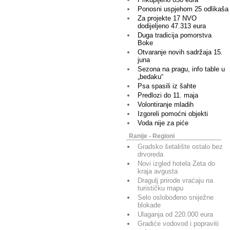
Ponosni uspjehom 25 odlikaša
Za projekte 17 NVO
dodijeljeno 47.313 eura
Duga tradicija pomorstva
Boke
Otvaranje novih sadržaja 15.
juna
Sezona na pragu, info table u
„bedaku“
Psa spasili iz šahte
Predlozi do 11. maja
Volontiranje mladih
Izgoreli pomoćni objekti
Voda nije za piće
Ranije - Regioni
Gradsko šetalište ostalo bez
drvoreda
Novi izgled hotela Zeta do
kraja avgusta
Dragulj prirode vraćaju na
turističku mapu
Selo oslobođeno sniježne
blokade
Ulaganja od 220.000 eura
Gradiće vodovod i popraviti