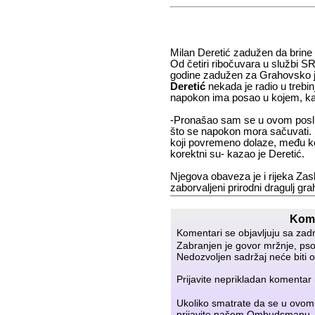
Milan Deretić zadužen da brine 
Od četiri ribočuvara u službi SR
godine zadužen za Grahovsko j
Deretić
nekada je radio u trebinj
napokon ima posao u kojem, ka
-Pronašao sam se u ovom poslu
što se napokon mora sačuvati. S
koji povremeno dolaze, među ko
korektni su- kazao je Deretić.
Njegova obaveza je i rijeka Zas
zaborvaljeni prirodni dragulj gr
Kome
Komentari se objavljuju sa zad
Zabranjen je govor mržnje, psov
Nedozvoljen sadržaj neće biti o
Prijavite neprikladan komenta
Ukoliko smatrate da se u ovom
prijavite našem
Ombudsmanu
.