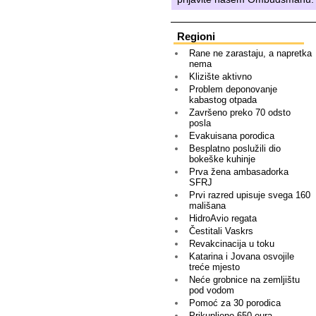
Regioni
Rane ne zarastaju, a napretka
nema
Klizište aktivno
Problem deponovanje
kabastog otpada
Završeno preko 70 odsto
posla
Evakuisana porodica
Besplatno poslužili dio
bokeške kuhinje
Prva žena ambasadorka
SFRJ
Prvi razred upisuje svega 160
mališana
HidroAvio regata
Čestitali Vaskrs
Revakcinacija u toku
Katarina i Jovana osvojile
treće mjesto
Neće grobnice na zemljištu
pod vodom
Pomoć za 30 porodica
Prikupljeno 650 eura