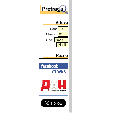
Arhiva
Dan:
Mjesec:
God:
Razno