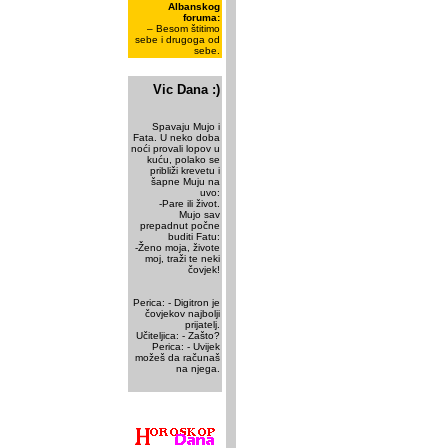
Albanskog
foruma:
– Besom štitimo
sebe i drugoga od
sebe.
Vic Dana :)
Spavaju Mujo i
Fata. U neko doba
noći provali lopov u
kuću, polako se
približi krevetu i
šapne Muju na
uvo:
-Pare ili život.
Mujo sav
prepadnut počne
buditi Fatu:
-Ženo moja, živote
moj, traži te neki
čovjek!
Perica: - Digitron je
čovjekov najbolji
prijatelj.
Učiteljica: - Zašto?
Perica: - Uvijek
možeš da računaš
na njega.