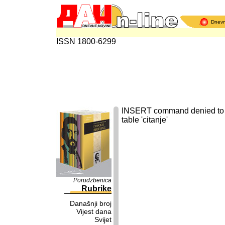
Dnev
ISSN 1800-6299
INSERT command denied to us
table 'citanje'
Porudzbenica
Rubrike
Današnji broj
Vijest dana
Svijet