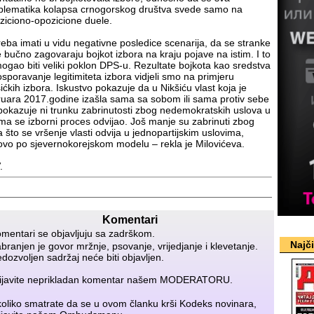
blematika kolapsa crnogorskog društva svede samo na
ziciono-opozicione duele.
reba imati u vidu negativne posledice scenarija, da se stranke
e bučno zagovaraju bojkot izbora na kraju pojave na istim. I to
mogao biti veliki poklon DPS-u. Rezultate bojkota kao sredstva
osporavanje legitimiteta izbora vidjeli smo na primjeru
šićkih izbora. Iskustvo pokazuje da u Nikšiću vlast koja je
ruara 2017.godine izašla sama sa sobom ili sama protiv sebe
pokazuje ni trunku zabrinutosti zbog nedemokratskih uslova u
ima se izborni proces odvijao. Još manje su zabrinuti zbog
a što se vršenje vlasti odvija u jednopartijskim uslovima,
ovo po sjevernokorejskom modelu – rekla je Milovićeva.
.
Komentari
mentari se objavljuju sa zadrškom.
Najč
branjen je govor mržnje, psovanje, vrijedjanje i klevetanje.
dozvoljen sadržaj neće biti objavljen.
ijavite neprikladan komentar našem
MODERATORU
.
oliko smatrate da se u ovom članku krši Kodeks novinara,