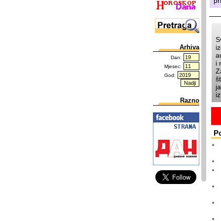
pr
S
i
Arhiva
a
Dan:
i
Mjesec:
Z
God:
š
j
i
Razno
Po