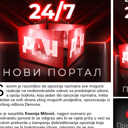
S
asvim je razumljivo da opozicija razmatra sve moguće
reakcije na nedemokratske uslove za predstojeće izbore,
a opciju bojkota, koju jedan dio opozicije razmatra, treba
ledati sa svih strana zbog mogućih posljedica, upozoravaju iz
šićkog odbora Demosa.
o je saopštila
Ksenija Milović
, najgori scenario po
okratsku javnost bi se odigrao ako bi se cijela priča u vezi sa
kotom pretvorila u kampanju diskreditovanja opozicije koja
ntualno ne bi bojkotovala izbore, odnosno da se sva