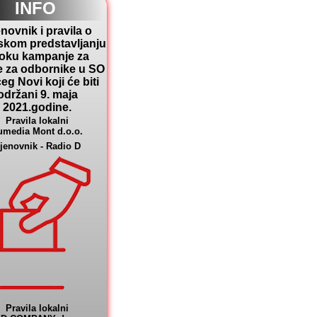
INFO
novnik i pravila o
skom predstavljanju
toku kampanje za
e za odbornike u SO
eg Novi koji će biti
održani 9. maja
2021.godine.
Pravila lokalni
umedia Mont d.o.o.
jenovnik - Radio D
Pravila lokalni