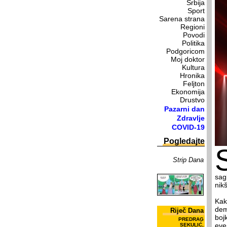
Srbija
Sport
Sarena strana
Regioni
Povodi
Politika
Podgoricom
Moj doktor
Kultura
Hronika
Feljton
Ekonomija
Drustvo
Pazarni dan
Zdravlje
COVID-19
Pogledajte
Strip Dana
sag
nik
Kak
dem
Riječ Dana
boj
PREDRAG
eve
SEKULIĆ,