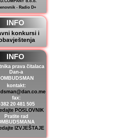
.D.COMPANY d.o.o.
jenovnik - Radio D+
INFO
avni konkursi i
obavještenja
INFO
tnika prava čitalaca
Dan-a
OMBUDSMAN
kontakt:
dsman@dan.co.me
fax:
+382 20 481 505
edajte POSLOVNIK
Pratite rad
OMBUDSMANA
edajte IZVJEŠTAJE