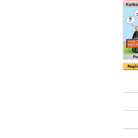
Karika
Po
Najči