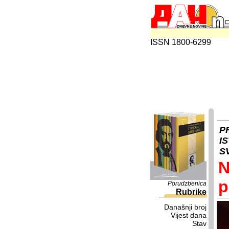
ISSN 1800-6299
P
I
S
N
p
Porudzbenica
Rubrike
Današnji broj
Vijest dana
Stav