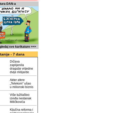
tura DAN-a
gledaj sve karikature >>>
tanije - 7 dana
Država
zaplijenila
dragulje vrijedne
dvije milijarde
Akter afere
„Telekom” ušao
u milionski biznis
Više tužilaštvo
izviđa nestanak
Miličkovića
Ključna reforma i