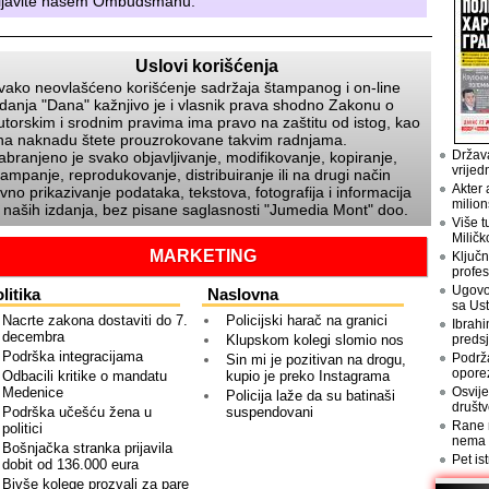
ijavite našem
Ombudsmanu
.
Uslovi korišćenja
vako neovlašćeno korišćenje sadržaja štampanog i on-line
zdanja
Dana
kažnjivo je i vlasnik prava shodno Zakonu o
utorskim i srodnim pravima ima pravo na zaštitu od istog, kao
 na naknadu štete prouzrokovane takvim radnjama.
Država
abranjeno je svako objavljivanje, modifikovanje, kopiranje,
vrijed
tampanje, reprodukovanje, distribuiranje ili na drugi način
Akter 
avno prikazivanje podataka, tekstova, fotografija i informacija
milion
z naših izdanja, bez pisane saglasnosti
Jumedia Mont
doo.
Više t
Miličk
MARKETING
Ključn
profes
Ugovo
litika
Naslovna
sa Us
Nacrte zakona dostaviti do 7.
Policijski harač na granici
Ibrahi
decembra
Klupskom kolegi slomio nos
preds
Podrška integracijama
Podrž
Sin mi je pozitivan na drogu,
opore
Odbacili kritike o mandatu
kupio je preko Instagrama
Medenice
Osvije
Policija laže da su batinaši
društv
Podrška učešću žena u
suspendovani
Rane n
politici
nema
Bošnjačka stranka prijavila
Pet is
dobit od 136.000 eura
Bivše kolege prozvali za pare