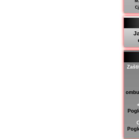
M
C
J
Zašti
ombu
Pogl
Pogl