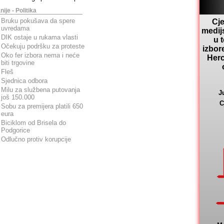
nije - Politika
Bruku pokušava da spere
Cje
uvredama
medij
DIK ostaje u rukama vlasti
u 
Očekuju podršku za proteste
izbor
Oko fer izbora nema i neće
Herc
biti trgovine
Fleš
Sjednica odbora
Milu za službena putovanja
J
još 150.000
C
Sobu za premijera platili 650
eura
Biciklom od Brisela do
Podgorice
Odlučno protiv korupcije