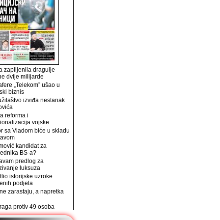
 zaplijenila dragulje
ne dvije milijarde
afere „Telekom” ušao u
ski biznis
užilaštvo izviđa nestanak
ovića
a reforma i
ionalizacija vojske
r sa Vladom biće u skladu
tavom
mović kandidat za
jednika BS-a?
avam predlog za
zivanje luksuza
tlio istorijske uzroke
enih podjela
e zarastaju, a napretka
traga protiv 49 osoba