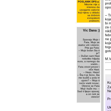
POSLANIK DPS-a:
pro
Nikome nije u
opo
interesu da
usvajamo zakone
koji nijesu u skladu
– T
sa dobrom
evropskom
koj
praksom.
bi 
za 
Vic Dana :)
nik
feb
ne 
Spavaju Mujo i
Fata. Mujo se
koj
stalno vrti i okreće.
tog
Pita ga Fata:
got
– Mujo bolan šta ti
je?
– Dužan sam Hasi
M.V
nekoliko hiljada
eura, a namogu da
vratim...
Fata otvori prozor i
viče Hasi:
– Haso, Haso!
– Šta ti je ženo, šta
me budiš u pola tri
ujutro? – Mujo ti
Ko
neće vratit novac.
Okrene se Fata
Za
Muji i kaže mu: –
Ne
Sad ti lijepo spavaj,
a on nek se
okreće!
Pr
Uk