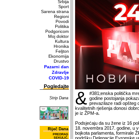
Srbija
Sport
Sarena strana
Regioni
Povodi
Politika
Podgoricom
Moj doktor
Kultura
Hronika
Feljton
Ekonomija
Drustvo
Pazarni dan
Zdravlje
COVID-19
Pogledajte
&
#381;enska politička mr
Strip Dana
godine postojanja pokaza
prevazilaze radi opšteg 
kvalitetnih rješenja donosi dob
je iz ŽPM-a.
Podsjećaju da su žene iz 16 politi
18. novembra 2017. godine, u vr
Riječ Dana
bojkota parlamenta, formirale 
PREDRAG
podršku Delegacije Evropske un
SEKULIĆ,