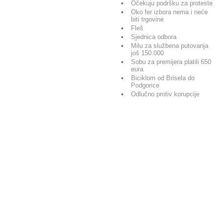
Očekuju podršku za proteste
Oko fer izbora nema i neće
biti trgovine
Fleš
Sjednica odbora
Milu za službena putovanja
još 150.000
Sobu za premijera platili 650
eura
Biciklom od Brisela do
Podgorice
Odlučno protiv korupcije