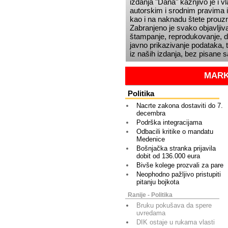
izdanja
Dana
kažnjivo je i 
autorskim i srodnim pravima i
kao i na naknadu štete prou
Zabranjeno je svako objavljiva
štampanje, reprodukovanje, dis
javno prikazivanje podataka, t
iz naših izdanja, bez pisane 
MARK
Politika
Nacrte zakona dostaviti do 7.
decembra
Podrška integracijama
Odbacili kritike o mandatu
Medenice
Bošnjačka stranka prijavila
dobit od 136.000 eura
Bivše kolege prozvali za pare
Neophodno pažljivo pristupiti
pitanju bojkota
Ranije - Politika
Bruku pokušava da spere
uvredama
DIK ostaje u rukama vlasti