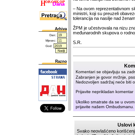
– Na ovom reprezentativnom sk
ministri, koji su preuzeli obavez
tolerancija na nasilje nad žena
ŽPM je učestvovala na nizu znač
Arhiva
međunarodnih skupova o rodnoj
Dan:
Mjesec:
S.R.
God:
Razno
Kome
Komentari se objavljuju sa zad
Zabranjen je govor mržnje, psov
Nedozvoljen sadržaj neće biti o
Prijavite neprikladan komenta
Ukoliko smatrate da se u ovom
prijavite našem
Ombudsmanu
.
Uslovi 
Svako neovlašćeno korišćenje