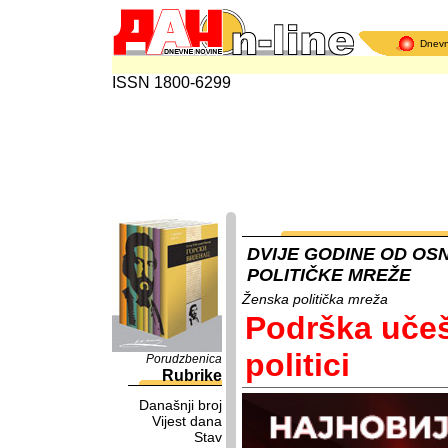
Dnev
ISSN 1800-6299
DVIJE GODINE OD OS
POLITIČKE MREŽE
Ženska politička mreža
Podrška uče
politici
Porudzbenica
Rubrike
Današnji broj
Vijest dana
Stav