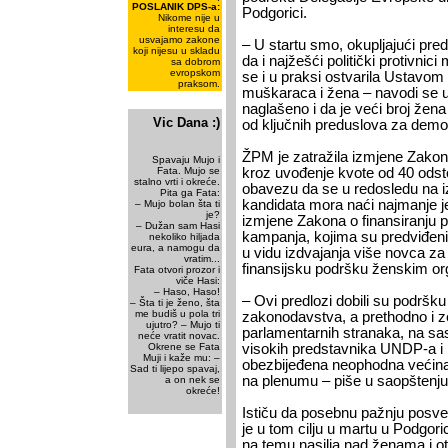
POSLANIK DPS-a:
Podgorici.
Nikome nije u
interesu da
usvajamo zakone
– U startu smo, okupljajući pred
koji nijesu u skladu
da i najžešći politički protivni
sa dobrom
evropskom
se i u praksi ostvarila Ustavo
praksom.
muškaraca i žena – navodi se u
naglašeno i da je veći broj žen
Vic Dana :)
od ključnih preduslova za demok
ŽPM je zatražila izmjene Zakona
Spavaju Mujo i
Fata. Mujo se
kroz uvođenje kvote od 40 odst
stalno vrti i okreće.
obavezu da se u redosledu na iz
Pita ga Fata:
kandidata mora naći najmanje j
– Mujo bolan šta ti
je?
izmjene Zakona o finansiranju po
– Dužan sam Hasi
kampanja, kojima su predviđeni f
nekoliko hiljada
eura, a namogu da
u vidu izdvajanja više novca za
vratim...
finansijsku podršku ženskim org
Fata otvori prozor i
viče Hasi:
– Haso, Haso!
– Ovi predlozi dobili su podršk
– Šta ti je ženo, šta
me budiš u pola tri
zakonodavstva, a prethodno i ze
ujutro? – Mujo ti
parlamentarnih stranaka, na sa
neće vratit novac.
Okrene se Fata
visokih predstavnika UNDP-a i 
Muji i kaže mu: –
obezbijeđena neophodna većina
Sad ti lijepo spavaj,
na plenumu – piše u saopštenj
a on nek se
okreće!
Ističu da posebnu pažnju posveću
je u tom cilju u martu u Podgori
na temu nasilja nad ženama i o