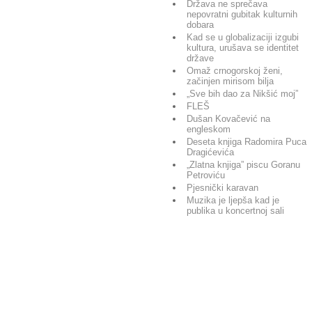
Država ne sprečava
nepovratni gubitak kulturnih
dobara
Kad se u globalizaciji izgubi
kultura, urušava se identitet
države
Omaž crnogorskoj ženi,
začinjen mirisom bilja
„Sve bih dao za Nikšić moj”
FLEŠ
Dušan Kovačević na
engleskom
Deseta knjiga Radomira Puca
Dragićevića
„Zlatna knjiga” piscu Goranu
Petroviću
Pjesnički karavan
Muzika je ljepša kad je
publika u koncertnoj sali