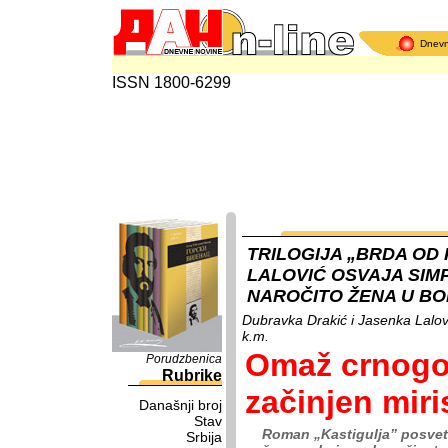
Dnev
ISSN 1800-6299
TRILOGIJA „BRDA OD
LALOVIĆ OSVAJA SIMP
NAROČITO ŽENA U B
Dubravka Drakić i Jasenka Lalo
k.m.
Omaž crnogor
Porudzbenica
Rubrike
začinjen miri
Današnji broj
Stav
Roman „Kastigulja” posvetil
Srbija