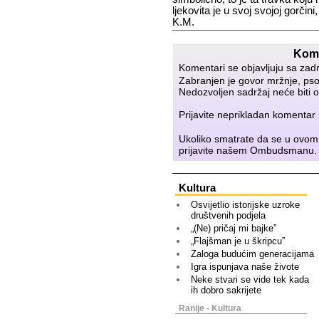
ljekovita je u svoj svojoj gorčini,
K.M.
Kome
Komentari se objavljuju sa zad
Zabranjen je govor mržnje, psov
Nedozvoljen sadržaj neće biti o
Prijavite neprikladan komenta
Ukoliko smatrate da se u ovom
prijavite našem
Ombudsmanu
.
Kultura
Osvijetlio istorijske uzroke
društvenih podjela
„(Ne) pričaj mi bajke”
„Flajšman je u škripcu”
Zaloga budućim generacijama
Igra ispunjava naše živote
Neke stvari se vide tek kada
ih dobro sakrijete
Ranije - Kultura