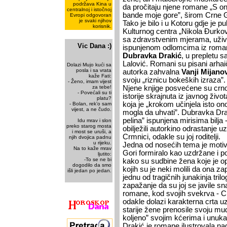
podržava Kina u
da pročitaju njene romane „S o
centralnoj i istočnoj
bande moje gore”, širom Crne 
Evropi odgovoran
je svaki njihov
Tako je bilo i u Kotoru gdje je pu
korisnik.
Kulturnog centra „Nikola Đurkovi
sa zdravstvenim mjerama, uživ
Vic Dana :)
ispunjenom odlomcima iz romana
Dubravka Drakić
, u prepletu
Lalović. Romani su pisani arhaič
Dolazi Mujo kući sa
posla i sa vrata
autorka zahvalna
Vanji Mijano
kaže Fati:
svoju „riznicu bokeških izraza”.
- Ženo, imam vijest
za tebe!
Njene knjige posvećene su crno
- Povećali su ti
istorije skrajnuta iz javnog živ
platu?
koja je „krokom učinjela isto on
- Bolan, rek’o sam
vijest, a ne čudo.
mogla da uhvati”. Dubravka Drak
pelina” ispunjena mirisima bilja 
Idu mrav i slon
preko starog mosta
obilježili autorkino odrastanje 
i most se uruši, a
Crmnici, odakle su joj roditelji.
njih dvojica padnu
u rijeku.
Jedna od nosećih tema je motiv
Na to kaže mrav
Gori formiralo kao uzdržane i po
ljutito:
-To se ne bi
kako su sudbine žena koje je op
dogodilo da smo
kojih su je neki molili da ona zap
išli jedan po jedan.
jednu od tragičnih junakinja trilo
zapažanje da su joj se javile sn
romane, kod svojih svekrva - Cr
odakle dolazi karakterna crta u
starije žene prenosile svoju mud
koljeno” svojim kćerima i unuk
Drakić je romane ilustrovala na