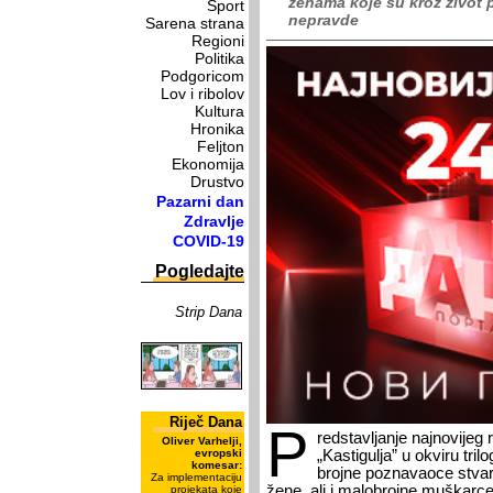
ženama koje su kroz život p
Sport
nepravde
Sarena strana
Regioni
Politika
Podgoricom
Lov i ribolov
Kultura
Hronika
Feljton
Ekonomija
Drustvo
Pazarni dan
Zdravlje
COVID-19
Pogledajte
Strip Dana
Riječ Dana
P
redstavljanje najnovije
Oliver Varhelji,
evropski
„Kastigulja” u okviru trilo
komesar:
brojne poznavaoce stvar
Za implementaciju
žene, ali i malobrojne muškarce, 
projekata koje