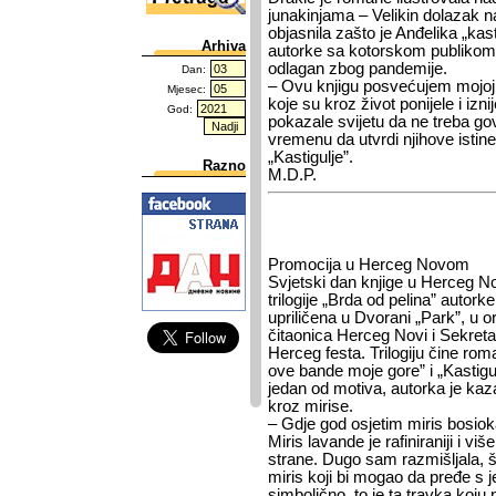
junakinjama – Velikin dolazak na
objasnila zašto je Anđelika „kast
Arhiva
autorke sa kotorskom publikom, 
odlagan zbog pandemije.
Dan:
– Ovu knjigu posvećujem mojoj 
Mjesec:
koje su kroz život ponijele i iz
God:
pokazale svijetu da ne treba govo
vremenu da utvrdi njihove istine
„Kastigulje”.
Razno
M.D.P.
Promocija u Herceg Novom
Svjetski dan knjige u Herceg N
trilogije „Brda od pelina” autork
upriličena u Dvorani „Park”, u or
čitaonica Herceg Novi i Sekreta
Herceg festa. Trilogiju čine ro
ove bande moje gore” i „Kastigu
jedan od motiva, autorka je kaz
kroz mirise.
– Gdje god osjetim miris bosioka
Miris lavande je rafiniraniji i v
strane. Dugo sam razmišljala, št
miris koji bi mogao da pređe s 
simbolično, to je ta travka koju 