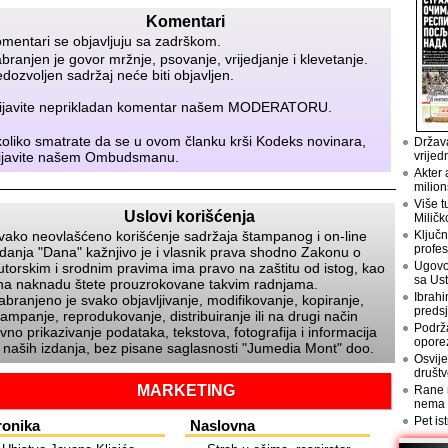
Komentari
mentari se objavljuju sa zadrškom.
branjen je govor mržnje, psovanje, vrijedjanje i klevetanje.
dozvoljen sadržaj neće biti objavljen.
ijavite neprikladan komentar našem
MODERATORU
.
oliko smatrate da se u ovom članku krši Kodeks novinara,
Država
ijavite našem
Ombudsmanu
.
vrijed
Akter 
milion
Više t
Uslovi korišćenja
Miličk
vako neovlašćeno korišćenje sadržaja štampanog i on-line
Ključn
profes
zdanja
Dana
kažnjivo je i vlasnik prava shodno Zakonu o
Ugovo
utorskim i srodnim pravima ima pravo na zaštitu od istog, kao
sa Us
 na naknadu štete prouzrokovane takvim radnjama.
Ibrahi
abranjeno je svako objavljivanje, modifikovanje, kopiranje,
preds
tampanje, reprodukovanje, distribuiranje ili na drugi način
Podrž
avno prikazivanje podataka, tekstova, fotografija i informacija
opore
z naših izdanja, bez pisane saglasnosti
Jumedia Mont
doo.
Osvije
društv
MARKETING
Rane n
nema
Pet is
ronika
Naslovna