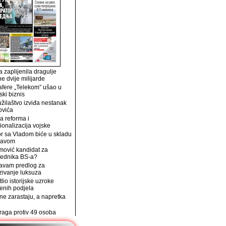
 zaplijenila dragulje
ne dvije milijarde
afere „Telekom” ušao u
ski biznis
užilaštvo izviđa nestanak
ovića
a reforma i
ionalizacija vojske
r sa Vladom biće u skladu
tavom
mović kandidat za
jednika BS-a?
avam predlog za
zivanje luksuza
tlio istorijske uzroke
enih podjela
e zarastaju, a napretka
traga protiv 49 osoba