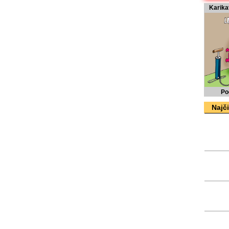
Karika
Po
Najči