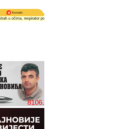
Kontakt
 u očima, respirator poslednja nada
*
Strah u očima, respirator poslednja nad
8106.