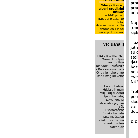
pro
Milivoje Katnić,
pra
glavni specijalni
tužilac:
una
– ANB je bez
naredbi pratila i to
Nap
foto-
dokumentovala. Ne
„on
znamo da li je taj
šip
materijal korišćen.
– Ž
Vic Dana :)
jut
su 
Pita dijete mamu: -
sto
Mama, kad ljudi
rje
umru, da li se
pretvore u prašinu?
bez
- Da - kaže mama. -
nas
Onda je neko umro
ispod mog kreveta!
evr
Nikš
Fata u butiku:
-Htjela bih mom
Treb
Muju kupiti jednu
pom
lijepu kravatu,
takvu koja bi
slu
istaknula njegove
van
oči.
Prodavačica:
deta
-Svaka kravata
lako muškarcu
istakne oči, samo
B.B
je treba dobro
zategnuti!