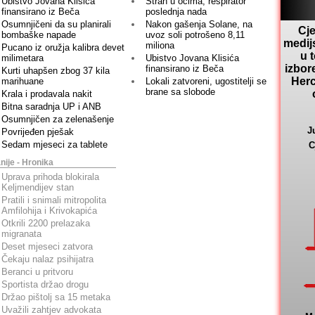
Ubistvo Jovana Klisića
Strah u očima, respirator
finansirano iz Beča
poslednja nada
Osumnjičeni da su planirali
Nakon gašenja Solane, na
Cje
bombaške napade
uvoz soli potrošeno 8,11
medij
miliona
Pucano iz oružja kalibra devet
u 
milimetara
Ubistvo Jovana Klisića
izbor
finansirano iz Beča
Kurti uhapšen zbog 37 kila
Herc
marihuane
Lokali zatvoreni, ugostitelji se
brane sa slobode
Krala i prodavala nakit
Bitna saradnja UP i ANB
Osumnjičen za zelenašenje
J
Povrijeđen pješak
Sedam mjeseci za tablete
C
nije - Hronika
Uprava prihoda blokirala
Keljmendijev stan
Pratili i snimali mitropolita
Amfilohija i Krivokapića
Otkrili 2200 prelazaka
migranata
Deset mjeseci zatvora
Čekaju nalaz psihijatra
Beranci u pritvoru
Sportista držao drogu
Držao pištolj sa 15 metaka
Uvažili zahtjev advokata