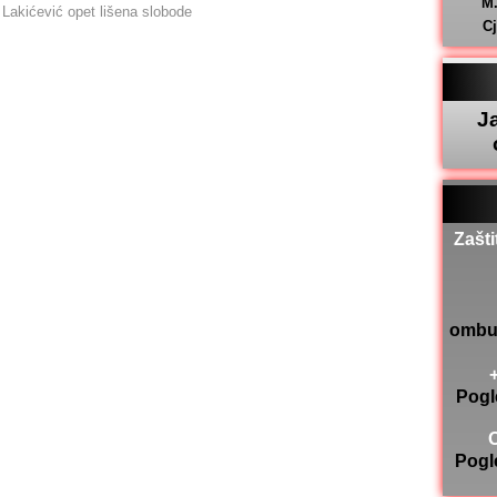
M
Lakićević opet lišena slobode
C
J
Zašti
ombu
Pogl
Pogl