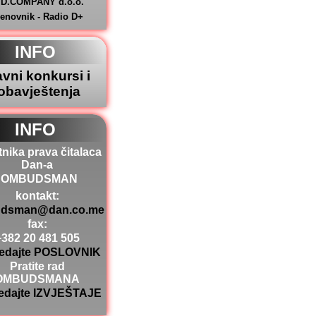
.D.COMPANY d.o.o.
jenovnik - Radio D+
INFO
avni konkursi i
obavještenja
INFO
tnika prava čitalaca
Dan-a
OMBUDSMAN
kontakt:
dsman@dan.co.me
fax:
+382 20 481 505
edajte POSLOVNIK
Pratite rad
OMBUDSMANA
edajte IZVJEŠTAJE