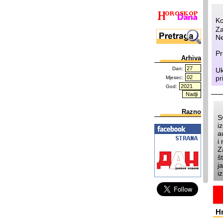
Ko
Za
Ne
Pr
Arhiva
Dan:
Uk
pr
Mjesec:
God:
Razno
S
i
a
i
Z
š
j
i
H