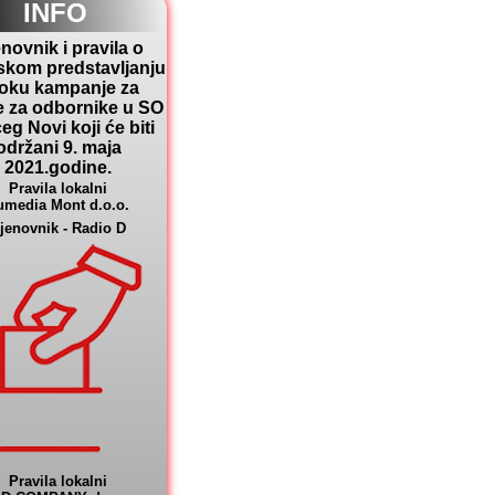
INFO
novnik i pravila o
skom predstavljanju
toku kampanje za
e za odbornike u SO
eg Novi koji će biti
održani 9. maja
2021.godine.
Pravila lokalni
umedia Mont d.o.o.
jenovnik - Radio D
Pravila lokalni