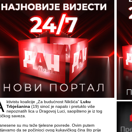
A
ktivistu koalicije „Za budućnost Nikšića”
Luku
Trbješanina
(19) sinoć je napalo i pretuklo više
nepoznatih lica u Dragovoj Luci, saopšteno je iz tog
itičkog saveza.
anesene su mu teže tjelesne povrede. Ovim putem
tijevamo da se počinioci ovog kukavičkog čina što prije