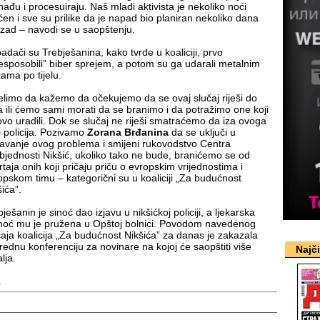
nađu i procesuiraju. Naš mladi aktivista je nekoliko noći
ćen i sve su prilike da je napad bio planiran nekoliko dana
zad – navodi se u saopštenju.
adači su Trebješanina, kako tvrde u koaliciji, prvo
esposobili” biber sprejem, a potom su ga udarali metalnim
kama po tijelu.
elimo da kažemo da očekujemo da se ovaj slučaj riješi do
ra ili ćemo sami morati da se branimo i da potražimo one koji
ovo uradili. Dok se slučaj ne riješi smatraćemo da iza ovoga
ji policija. Pozivamo
Zorana Brđanina
da se uključi u
šavanje ovog problema i smijeni rukovodstvo Centra
bjednosti Nikšić, ukoliko tako ne bude, branićemo se od
rtaja onih koji pričaju priču o evropskim vrijednostima i
opskom timu – kategorični su u koaliciji „Za budućnost
ića”.
ješanin je sinoć dao izjavu u nikšićkoj policiji, a ljekarska
oć mu je pružena u Opštoj bolnici. Povodom navedenog
čaja koalicija „Za budućnost Nikšića” za danas je zakazala
rednu konferenciju za novinare na kojoj će saopštiti više
Najč
lja.
.