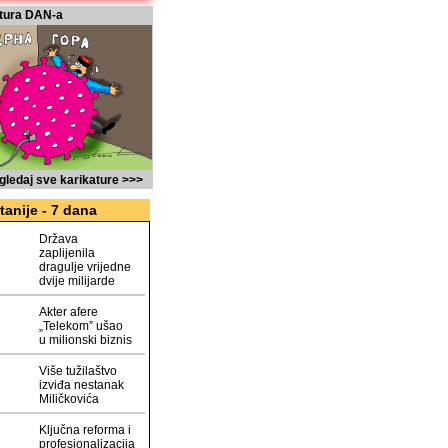
tura DAN-a
gledaj sve karikature >>>
tanije - 7 dana
Država
zaplijenila
dragulje vrijedne
dvije milijarde
Akter afere
„Telekom” ušao
u milionski biznis
Više tužilaštvo
izviđa nestanak
Miličkovića
Ključna reforma i
profesionalizacija