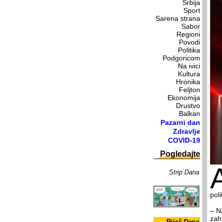
Srbija
Sport
Sarena strana
Sabor
Regioni
Povodi
Politika
Podgoricom
Na ivici
Kultura
Hronika
Feljton
Ekonomija
Drustvo
Balkan
Pazarni dan
Zdravlje
COVID-19
Pogledajte
Strip Dana
pol
– N
zah
Riječ Dana