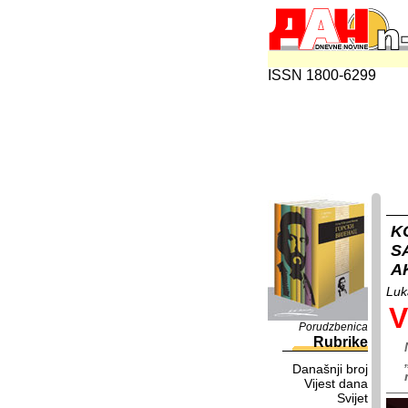
ISSN 1800-6299
K
S
A
Luk
V
Porudzbenica
Rubrike
Današnji broj
Vijest dana
Svijet