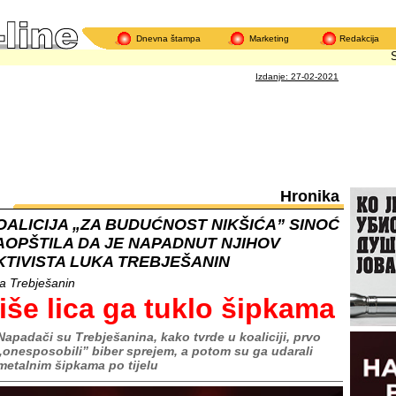
Dnevna štampa
Marketing
Redakcija
Strah
Izdanje: 27-02-2021
Hronika
OALICIJA „ZA BUDUĆNOST NIKŠIĆA” SINOĆ
AOPŠTILA DA JE NAPADNUT NJIHOV
KTIVISTA LUKA TREBJEŠANIN
a Trebješanin
iše lica ga tuklo šipkama
Napadači su Trebješanina, kako tvrde u koaliciji, prvo
„onesposobili” biber sprejem, a potom su ga udarali
metalnim šipkama po tijelu