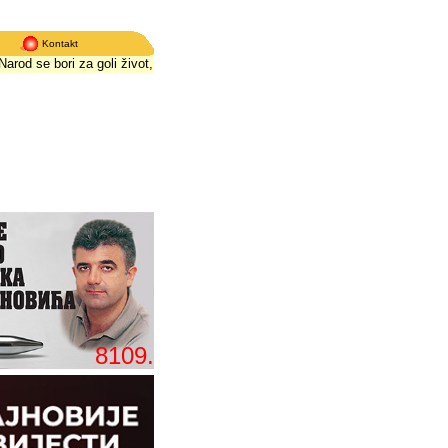
Kontakt
d se bori za goli život, političari za fotelje
*
Narod se bori za goli život, političa
8109.