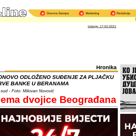
Dnevna štampa
Marketing
Redakcija
Naro
Izdanje: 17-02-2021
Hronika
ONOVO ODLOŽENO SUĐENJE ZA PLJAČKU
RVE BANKE U BERANAMA
i sud - Foto: Milovan Novović
ema dvojice Beograđana