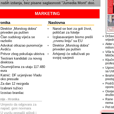
z naših izdanja, bez pisane saglasnosti
Jumedia Mont
doo.
MARKETING
ronika
Naslovna
Direktor „Morskog dobra“
Narod se bori za goli život,
priveden pa pušten
političari za fotelje
Država
Član sudskog vijeća se
Izglasavanjem bismo prešli
vrijed
razbolio
„crvenu liniju“ sa EU
Akter 
Advokat otkazao punomoćje
Direktor „Morskog dobra“
milion
Avdiću
priveden pa pušten
Više t
Pritvor zbog pokušaja ubistva
Arhijereji će odlučivati po
Miličk
svojoj savjesti
Testirani kandidati za novog
Ključn
direktora
profes
Osumnjičena za utaju 117.480
Ugovo
eura
sa Us
Katnić: DF ucjenjivao Vladu
Ibrahi
oko presude
preds
Za dan 12 nezgoda
Podrž
opore
Izabrani tužioci
Osvije
Izostao branilac
društv
nije - Hronika
Rane n
nema
Umjesto da odgovara za
Pet is
napad, goni novinara
U vozilu pronašli pištolj i