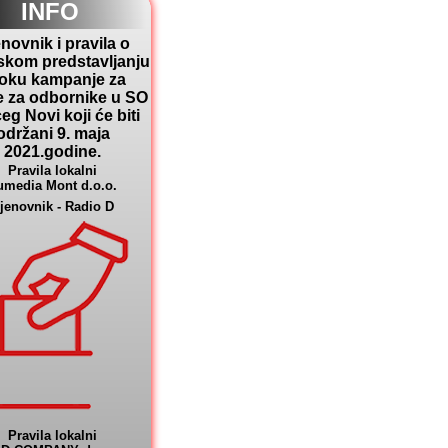
INFO
novnik i pravila o
skom predstavljanju
toku kampanje za
e za odbornike u SO
eg Novi koji će biti
održani 9. maja
2021.godine.
Pravila lokalni
umedia Mont d.o.o.
jenovnik - Radio D
Pravila lokalni