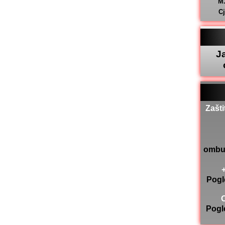
M
C
J
Zašti
ombu
Pogl
Pogl