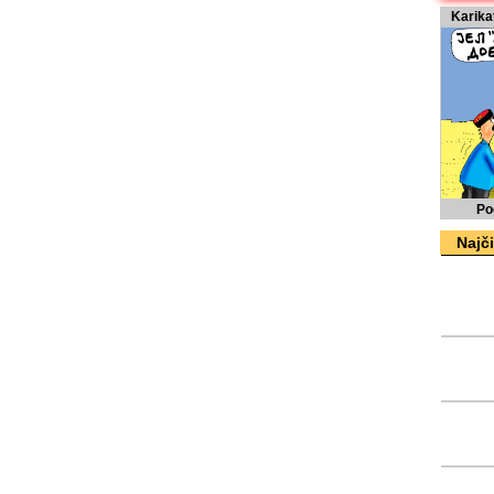
Karika
Po
Najči