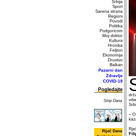
Srbija
Sport
Sarena strana
Regioni
Povodi
Politika
Podgoricom
Moj doktor
Kultura
Hronika
Feljton
Ekonomija
Drustvo
Balkan
Pazarni dan
Zdravlje
COVID-19
Pogledajte
drž
viš
Strip Dana
Srbi
– O
kaz
Rje
Riječ Dana
Fil