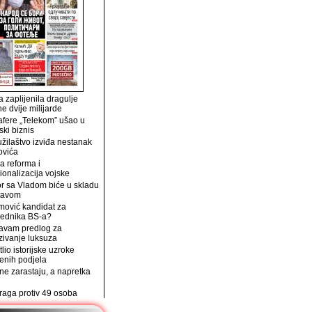
 zaplijenila dragulje
ne dvije milijarde
afere „Telekom” ušao u
ski biznis
užilaštvo izviđa nestanak
ovića
a reforma i
ionalizacija vojske
r sa Vladom biće u skladu
tavom
mović kandidat za
jednika BS-a?
avam predlog za
zivanje luksuza
tlio istorijske uzroke
enih podjela
e zarastaju, a napretka
traga protiv 49 osoba