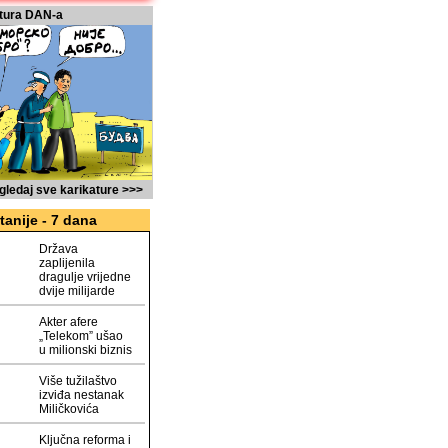
tura DAN-a
gledaj sve karikature >>>
tanije - 7 dana
Država
zaplijenila
dragulje vrijedne
dvije milijarde
Akter afere
„Telekom” ušao
u milionski biznis
Više tužilaštvo
izviđa nestanak
Miličkovića
Ključna reforma i