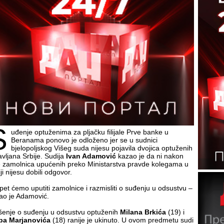
S
uđenje optuženima za pljačku filijale Prve banke u
Beranama ponovo je odloženo jer se u sudnici
bjelopoljskog Višeg suda nijesu pojavila dvojica optuženih
avljana Srbije. Sudija
Ivan Adamović
kazao je da ni nakon
e zamolnica upućenih preko Ministarstva pravde kolegama u
ji nijesu dobili odgovor.
pet ćemo uputiti zamolnice i razmisliti o suđenju u odsustvu –
ao je Adamović.
šenje o suđenju u odsustvu optuženih
Milana Brkića
(19) i
ipa Marjanovića
(18) ranije je ukinuto. U ovom predmetu sudi