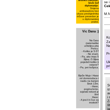
Branko Lukovac,
se 
bivši šef
Cek
diplomatije:
Smjena
ambasadora bez
M.
ukaza predsjednika
države presedan je
u diplomatskoj
praksi.
Vic Dana :)
Ko
Na času
Za
matematike
Ne
učiteljica pita
Pericu:
- Koliko je 5-5?
Pr
- Ne znam.
- Pa, ako imas 5
šljiva i 5 šljiva
Uk
pojedeš koliko ti
ostane?
pr
- Pa, pet košpica.
Bježe Mujo i Haso
od domorodaca i
naiđu na kanjon
širok 13m.
S
- Haso,
i
poginućemo,
svjetski rekord je
a
8m!
i
Haso:
- A jesi li ti čuo za
Z
troskok?
š
j