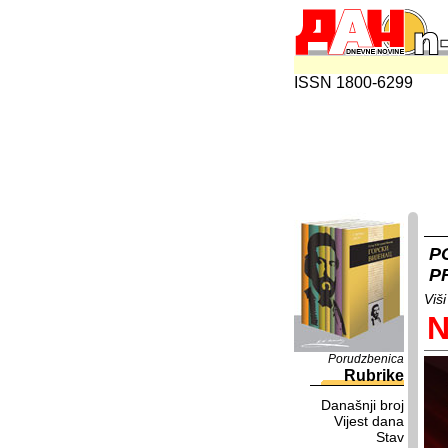
ISSN 1800-6299
P
P
Viš
N
Porudzbenica
Rubrike
Današnji broj
Vijest dana
Stav