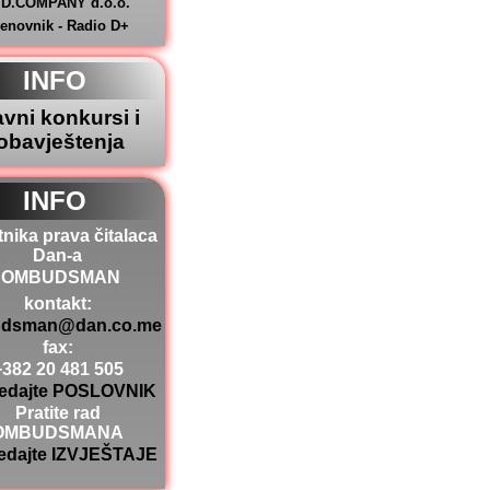
.D.COMPANY d.o.o.
jenovnik - Radio D+
INFO
avni konkursi i
obavještenja
INFO
tnika prava čitalaca
Dan-a
OMBUDSMAN
kontakt:
dsman@dan.co.me
fax:
+382 20 481 505
edajte POSLOVNIK
Pratite rad
OMBUDSMANA
edajte IZVJEŠTAJE