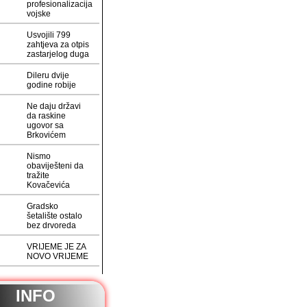
profesionalizacija
vojske
Usvojili 799
zahtjeva za otpis
zastarjelog duga
Dileru dvije
godine robije
Ne daju državi
da raskine
ugovor sa
Brkovićem
Nismo
obaviješteni da
tražite
Kovačevića
Gradsko
šetalište ostalo
bez drvoreda
VRIJEME JE ZA
NOVO VRIJEME
INFO