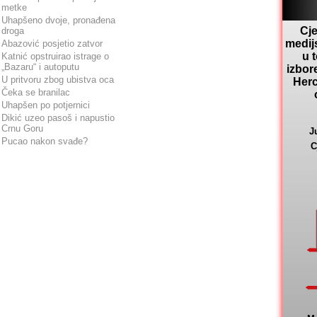
metke
Uhapšeno dvoje, pronađena
Cje
droga
medij
Abazović posjetio zatvor
u 
Katnić opstruirao istrage o
„Bazaru“ i autoputu
izbor
U pritvoru zbog ubistva oca
Herc
Čeka se branilac
Uhapšen po potjernici
Dikić uzeo pasoš i napustio
Crnu Goru
J
Pucao nakon svađe?
C