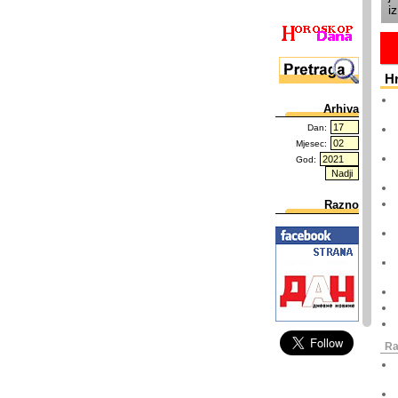
i
H
Arhiva
Dan:
Mjesec:
God:
Razno
Ra