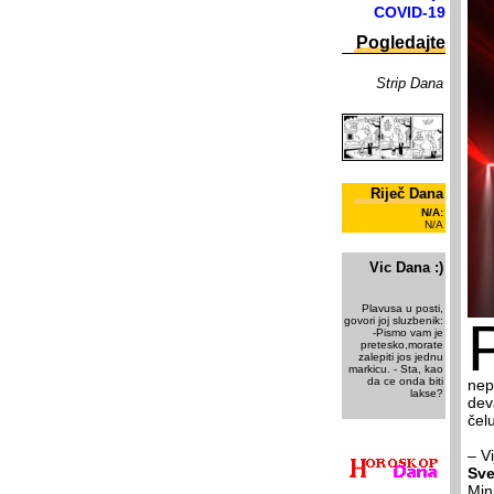
COVID-19
Pogledajte
Strip Dana
Riječ Dana
N/A:
N/A
Vic Dana :)
Plavusa u posti,
govori joj sluzbenik:
-Pismo vam je
pretesko,morate
zalepiti jos jednu
markicu. - Sta, kao
da ce onda biti
nep
lakse?
deva
čel
– V
Sve
Min