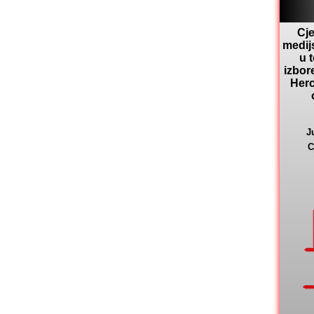
Cje
medij
u 
izbor
Herc
J
C