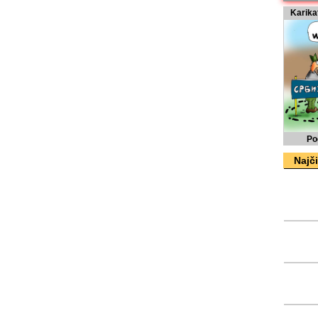
Karika
Po
Najči