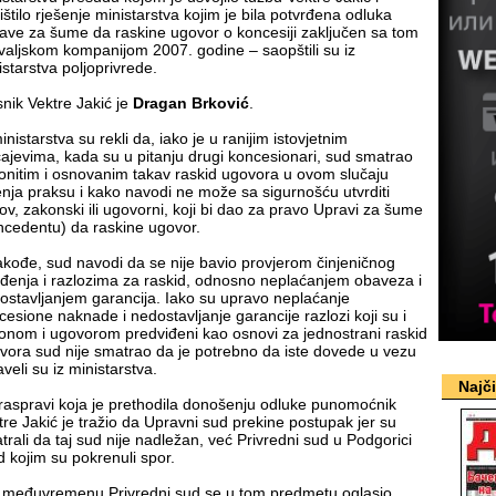
ištilo rješenje ministarstva kojim je bila potvrđena odluka
ave za šume da raskine ugovor o koncesiji zaključen sa tom
evaljskom kompanijom 2007. godine – saopštili su iz
istarstva poljoprivrede.
snik Vektre Jakić je
Dragan Brković
.
inistarstva su rekli da, iako je u ranijim istovjetnim
čajevima, kada su u pitanju drugi koncesionari, sud smatrao
onitim i osnovanim takav raskid ugovora u ovom slučaju
enja praksu i kako navodi ne može sa sigurnošću utvrditi
ov, zakonski ili ugovorni, koji bi dao za pravo Upravi za šume
ncedentu) da raskine ugovor.
akođe, sud navodi da se nije bavio provjerom činjeničnog
rđenja i razlozima za raskid, odnosno neplaćanjem obaveza i
ostavljanjem garancija. Iako su upravo neplaćanje
cesione naknade i nedostavljanje garancije razlozi koji su i
onom i ugovorom predviđeni kao osnovi za jednostrani raskid
vora sud nije smatrao da je potrebno da iste dovede u vezu
veli su iz ministarstva.
Najč
raspravi koja je prethodila donošenju odluke punomoćnik
tre Jakić je tražio da Upravni sud prekine postupak jer su
trali da taj sud nije nadležan, već Privredni sud u Podgorici
d kojim su pokrenuli spor.
 međuvremenu Privredni sud se u tom predmetu oglasio