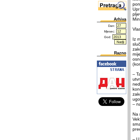
pon
Upr
plj
Min
Arhiva
Dan:
Vla
Mjesec:
God:
Iz m
slu
zak
Razno
mij
osn
(ko
– T
utv
ned
kon
zak
ugo
– na
Na 
Vek
sma
pre
– U