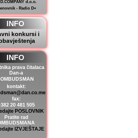
.D.COMPANY d.o.o.
jenovnik - Radio D+
INFO
avni konkursi i
obavještenja
INFO
tnika prava čitalaca
Dan-a
OMBUDSMAN
kontakt:
dsman@dan.co.me
fax:
+382 20 481 505
edajte POSLOVNIK
Pratite rad
OMBUDSMANA
edajte IZVJEŠTAJE