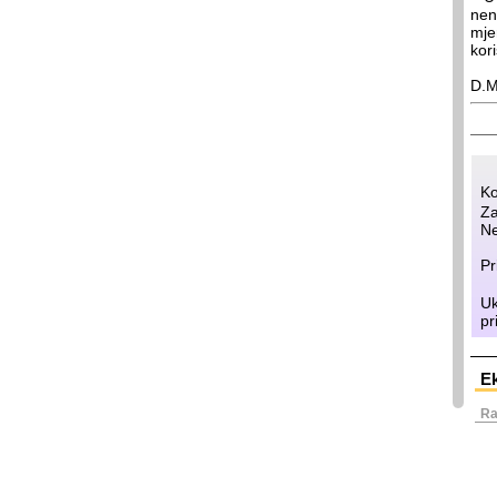
nen
mje
kor
D.M
Ko
Za
Ne
Pr
Uk
pr
E
Ra