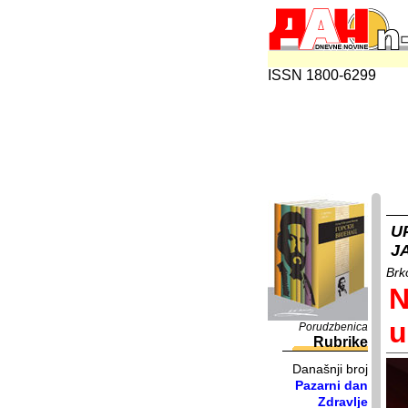
ISSN 1800-6299
U
J
Brk
N
u
Porudzbenica
Rubrike
Današnji broj
Pazarni dan
Zdravlje