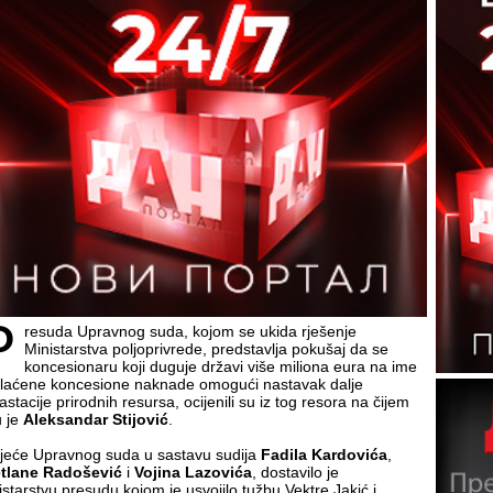
P
resuda Upravnog suda, kojom se ukida rješenje
Ministarstva poljoprivrede, predstavlja pokušaj da se
koncesionaru koji duguje državi više miliona eura na ime
laćene koncesione naknade omogući nastavak dalje
stacije prirodnih resursa, ocijenili su iz tog resora na čijem
u je
Aleksandar Stijović
.
ijeće Upravnog suda u sastavu sudija
Fadila Kardovića
,
tlane Radošević
i
Vojina Lazovića
, dostavilo je
istarstvu presudu kojom je usvojilo tužbu Vektre Jakić i