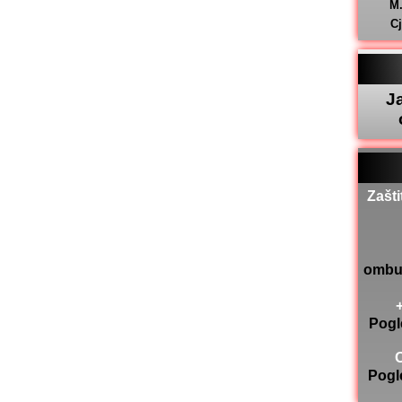
M
C
J
Zašti
ombu
Pogl
Pogl