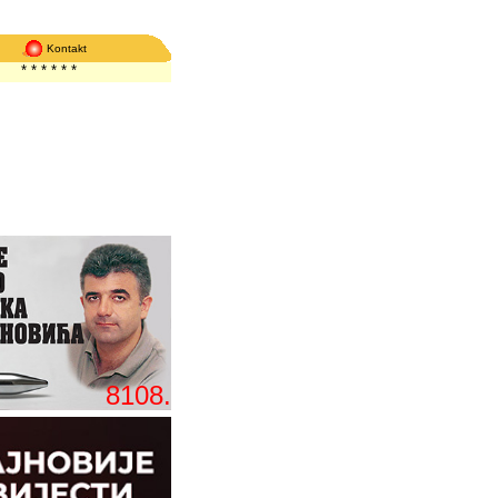
Kontakt
*
*
*
*
*
*
8108.