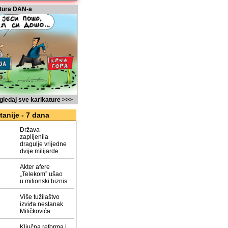
tura DAN-a
gledaj sve karikature >>>
tanije - 7 dana
Država
zaplijenila
dragulje vrijedne
dvije milijarde
Akter afere
„Telekom” ušao
u milionski biznis
Više tužilaštvo
izviđa nestanak
Miličkovića
Ključna reforma i