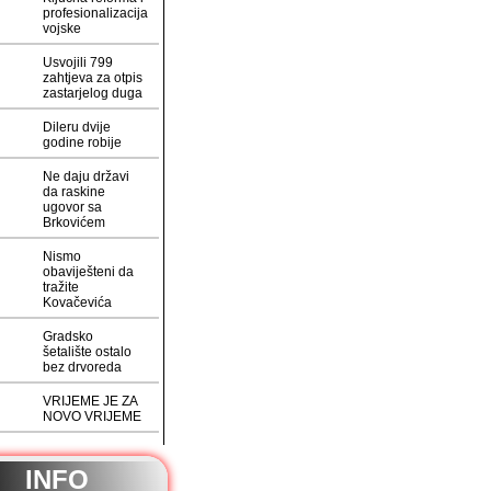
profesionalizacija
vojske
Usvojili 799
zahtjeva za otpis
zastarjelog duga
Dileru dvije
godine robije
Ne daju državi
da raskine
ugovor sa
Brkovićem
Nismo
obaviješteni da
tražite
Kovačevića
Gradsko
šetalište ostalo
bez drvoreda
VRIJEME JE ZA
NOVO VRIJEME
INFO