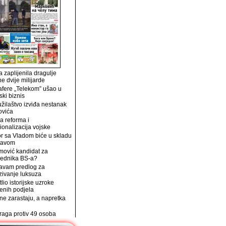
 zaplijenila dragulje
ne dvije milijarde
afere „Telekom” ušao u
ski biznis
užilaštvo izviđa nestanak
ovića
a reforma i
ionalizacija vojske
r sa Vladom biće u skladu
tavom
mović kandidat za
jednika BS-a?
avam predlog za
zivanje luksuza
tlio istorijske uzroke
enih podjela
e zarastaju, a napretka
traga protiv 49 osoba