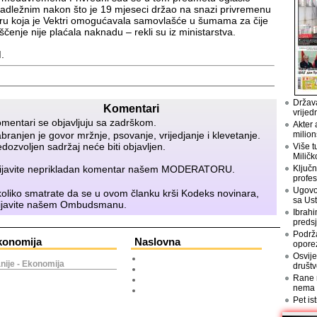
adležnim nakon što je 19 mjeseci držao na snazi privremenu
ru koja je Vektri omogućavala samovlašće u šumama za čije
iščenje nije plaćala naknadu – rekli su iz ministarstva.
.
Država
Komentari
vrijed
mentari se objavljuju sa zadrškom.
Akter 
branjen je govor mržnje, psovanje, vrijedjanje i klevetanje.
milion
dozvoljen sadržaj neće biti objavljen.
Više t
Miličk
ijavite neprikladan komentar našem
MODERATORU
.
Ključn
profes
Ugovo
oliko smatrate da se u ovom članku krši Kodeks novinara,
sa Us
ijavite našem
Ombudsmanu
.
Ibrahi
preds
Podrž
konomija
Naslovna
opore
Osvije
nije - Ekonomija
društv
Rane n
nema
Pet is