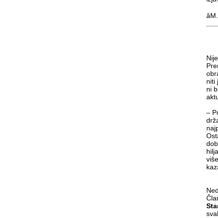
âM
Nij
Pre
obr
niti
ni 
akt
– P
drž
najp
Ost
dob
hil
viš
kaz
Ned
Čla
Sta
sva