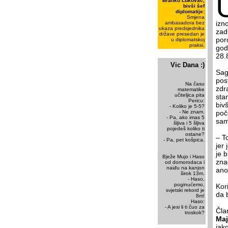
Branko Lukovac,
bivši šef
diplomatije:
Smjena
izn
ambasadora bez
ukaza predsjednika
zad
države presedan je
por
u diplomatskoj
praksi.
god
28.
Vic Dana :)
Sag
pos
Na času
zdr
matematike
učiteljica pita
sta
Pericu:
biv
- Koliko je 5-5?
- Ne znam.
poč
- Pa, ako imas 5
sam
šljiva i 5 šljiva
pojedeš koliko ti
ostane?
– T
- Pa, pet košpica.
jer
je 
Bježe Mujo i Haso
zna
od domorodaca i
naiđu na kanjon
ano
širok 13m.
- Haso,
poginućemo,
Kor
svjetski rekord je
da 
8m!
Haso:
- A jesi li ti čuo za
Čla
troskok?
Maj
jak