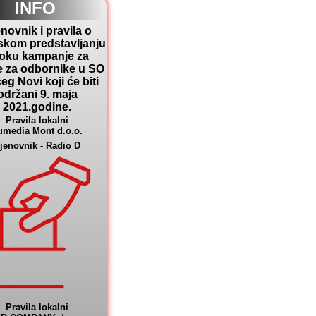
INFO
novnik i pravila o
skom predstavljanju
toku kampanje za
e za odbornike u SO
eg Novi koji će biti
održani 9. maja
2021.godine.
Pravila lokalni
umedia Mont d.o.o.
jenovnik - Radio D
Pravila lokalni