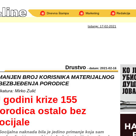
Dnevna štampa
Marketing
Redakcija
Izdanje: 17-02-2021
Drustvo
- datum: 2021-02-16
MANJEN BROJ KORISNIKA MATERIJALNOG
BEZBJEĐENJA PORODICE
ikatura: Mirko Zulić
 godini krize 155
orodica ostalo bez
ocijale
Socijalna naknada bila je jedino primanje koja sam