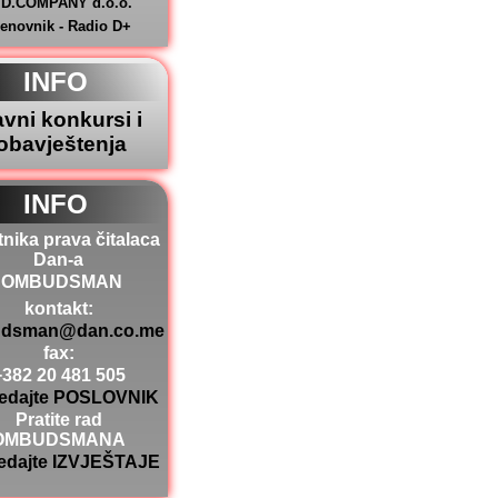
.D.COMPANY d.o.o.
jenovnik - Radio D+
INFO
avni konkursi i
obavještenja
INFO
tnika prava čitalaca
Dan-a
OMBUDSMAN
kontakt:
dsman@dan.co.me
fax:
+382 20 481 505
edajte POSLOVNIK
Pratite rad
OMBUDSMANA
edajte IZVJEŠTAJE