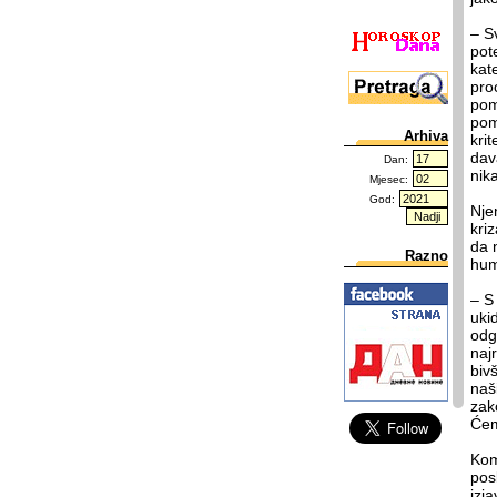
– S
pot
kat
pro
pom
pom
Arhiva
kri
dav
Dan:
nik
Mjesec:
God:
Nje
kri
da 
Razno
hum
– S
uki
odg
naj
bivš
naš
zak
Će
Kom
pos
izj