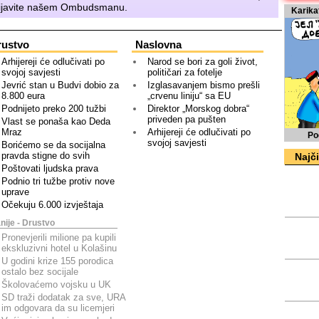
ijavite našem
Ombudsmanu
.
Karika
rustvo
Naslovna
Arhijereji će odlučivati po
Narod se bori za goli život,
svojoj savjesti
političari za fotelje
Jevrić stan u Budvi dobio za
Izglasavanjem bismo prešli
8.800 eura
„crvenu liniju“ sa EU
Podnijeto preko 200 tužbi
Direktor „Morskog dobra“
priveden pa pušten
Vlast se ponaša kao Deda
Mraz
Arhijereji će odlučivati po
Po
svojoj savjesti
Borićemo se da socijalna
pravda stigne do svih
Najči
Poštovati ljudska prava
Podnio tri tužbe protiv nove
uprave
Očekuju 6.000 izvještaja
nije - Drustvo
Pronevjerili milione pa kupili
ekskluzivni hotel u Kolašinu
U godini krize 155 porodica
ostalo bez socijale
Školovaćemo vojsku u UK
SD traži dodatak za sve, URA
im odgovara da su licemjeri