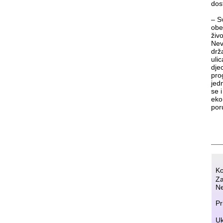
dos
– S
obe
živ
Nev
drž
uli
dje
pro
jed
se 
eko
por
Ko
Za
Ne
Pr
Uk