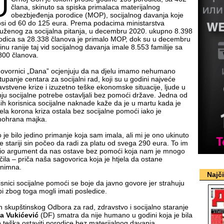
U
člana, skinuto sa spiska primalaca materijalnog
obezbjeđenja porodice (MOP), socijalnog davanja koje
osi od 60 do 125 eura. Prema podacima ministarstva
uženog za socijalna pitanja, u decembru 2020. ukupno 8.398
odica sa 28.338 članova je primalo MOP, dok su u decembru
inu ranije taj vid socijalnog davanja imale 8.553 familije sa
800 članova.
ovornici „Dana” ocjenjuju da na djelu imamo nehumano
tupanje centara za socijalni rad, koji su u godini najveće
avstvene krize i izuzetno teške ekonomske situacije, ljude u
nju socijalne potrebe ostavljali bez pomoći države. Jedna od
ših korisnica socijalne naknade kaže da je u martu kada je
ela korona kriza ostala bez socijalne pomoći iako je
ohrana majka.
o je bilo jedino primanje koja sam imala, ali mi je ono ukinuto
 je stariji sin počeo da radi za platu od svega 290 eura. To im
bio argument da nas ostave bez pomoći koja nam je mnogo
čila – priča naša sagovorica koja je htjela da ostane
nimna.
Najč
isnici socijalne pomoći se boje da javno govore jer strahuju
bi zbog toga mogli imati posledice.
n skupštinskog Odbora za rad, zdravstvo i socijalno staranje
a Vukićević
(DF) smatra da nije humano u godini koja je bila
o teška ostaviti porodice bez materijalnog davanja.