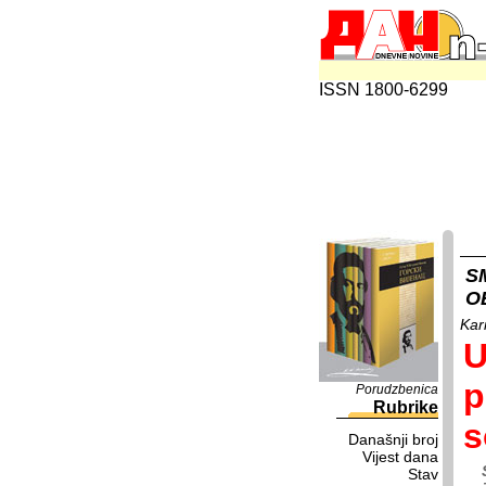
ISSN 1800-6299
S
O
Kar
U
p
Porudzbenica
Rubrike
s
Današnji broj
Vijest dana
Stav