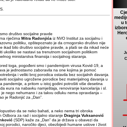
.S.
Cje
medij
u 
izbor
Herc
esmo društvo socijalne pravde
ma riječima
Mitra Radonjića
iz NVO Institut za socijalnu i
azovnu politiku, opštepoznato je da crnogorsko društvo nije
 je ikad bilo društvo socijalne pravde, a plaši se da nikad neće
biti ukoliko se nastavi sa trenutnom socijalnom politikom
J
uelnog ministarstva finansija i socijalnog staranja.
C
ored toga, pogođeni smo i pandemijom virusa Kovid-19, a
ava je jednostavno zaboravila na one kojima je pomoć
otrebnija i veliki broj porodica ostavila bez socijalnih davanja.
aviti socijalno ugrožene porodice bez materijalnog davanja u
a pandemije, a pritom u istoj godini potrošiti više desetina
jada eura na nabavku namještaja, renoviranje kancelarija i sl.
e je nego nehumano i za takvu odluku nema opravdanja –
ao je Radonjić za „Dan”.
opustivo da se neko bahati, a neko nema tri obroka
n Odbora za rad i socijalno staranje
Draginja Vuksanović
nković
(SDP) kaže za „Dan” da je država u obavezi da
koj porodici, naročito djeci, obezbijedi humane uslove i život