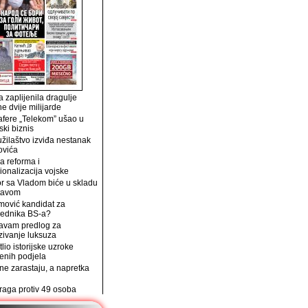
 zaplijenila dragulje
ne dvije milijarde
afere „Telekom” ušao u
ski biznis
užilaštvo izviđa nestanak
ovića
a reforma i
ionalizacija vojske
r sa Vladom biće u skladu
tavom
mović kandidat za
jednika BS-a?
avam predlog za
zivanje luksuza
tlio istorijske uzroke
enih podjela
e zarastaju, a napretka
traga protiv 49 osoba