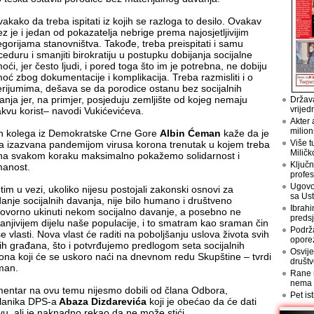
vakako da treba ispitati iz kojih se razloga to desilo. Ovakav
ez je i jedan od pokazatelja nebrige prema najosjetljivijim
egorijama stanovništva. Takođe, treba preispitati i samu
ceduru i smanjiti birokratiju u postupku dobijanja socijalne
oći, jer često ljudi, i pored toga što im je potrebna, ne dobiju
oć zbog dokumentacije i komplikacija. Treba razmisliti i o
terijumima, dešava se da porodice ostanu bez socijalnih
anja jer, na primjer, posjeduju zemljište od kojeg nemaju
Država
vrijed
akvu korist– navodi Vukićevićeva.
Akter 
milion
n kolega iz Demokratske Crne Gore
Albin Ćeman
kaže da je
Više t
za izazvana pandemijom virusa korona trenutak u kojem treba
Miličk
na svakom koraku maksimalno pokažemo solidarnost i
Ključn
anost.
profes
Ugovo
 tim u vezi, ukoliko nijesu postojali zakonski osnovi za
sa Us
danje socijalnih davanja, nije bilo humano i društveno
Ibrahi
ovorno ukinuti nekom socijalno davanje, a posebno ne
preds
ranjivijem dijelu naše populacije, i to smatram kao sraman čin
Podrž
e vlasti. Nova vlast će raditi na poboljšanju uslova života svih
opore
ih građana, što i potvrđujemo predlogom seta socijalnih
Osvije
ona koji će se uskoro naći na dnevnom redu Skupštine – tvrdi
društv
man.
Rane n
nema
entar na ovu temu nijesmo dobili od člana Odbora,
Pet is
lanika DPS-a
Abaza Dizdarevića
koji je obećao da će dati
avu, ali je naknadno rekao da ne može stići.