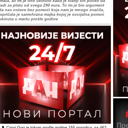
imala, ali mi je ono ukinuto kada je stariji sin počeo da
radi za platu od svega 290 eura. To im je bio argument
da nas ostave bez pomoći koja nam je mnogo značila,
ispričala je samohrana majka kojoj je socijalna pomoć
ukinuta u martu prošle godine
Crnoj Gori je tokom prošle godine 155 porodica, sa 462