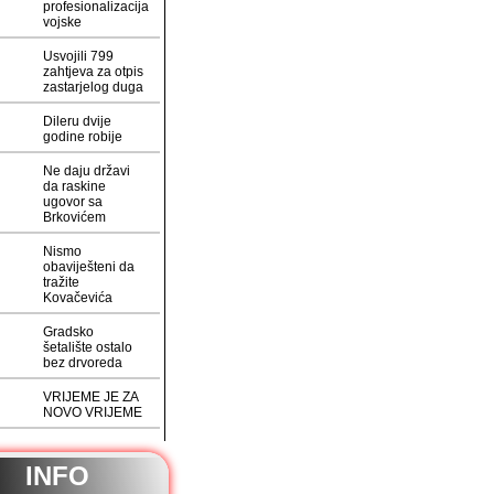
profesionalizacija
vojske
Usvojili 799
zahtjeva za otpis
zastarjelog duga
Dileru dvije
godine robije
Ne daju državi
da raskine
ugovor sa
Brkovićem
Nismo
obaviješteni da
tražite
Kovačevića
Gradsko
šetalište ostalo
bez drvoreda
VRIJEME JE ZA
NOVO VRIJEME
INFO