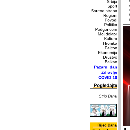
Srbija
Sport
Sarena strana
Regioni
Povodi
Politika
Podgoricom
Moj doktor
Kultura
Hronika
Feljton
Ekonomija
Drustvo
Balkan
Pazarni dan
Zdravlje
COVID-19
Pogledajte
Strip Dana
Riječ Dana