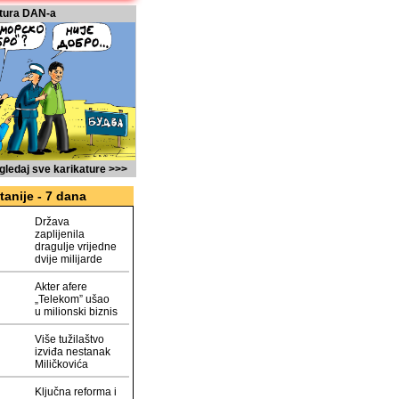
tura DAN-a
gledaj sve karikature >>>
tanije - 7 dana
Država
zaplijenila
dragulje vrijedne
dvije milijarde
Akter afere
„Telekom” ušao
u milionski biznis
Više tužilaštvo
izviđa nestanak
Miličkovića
Ključna reforma i