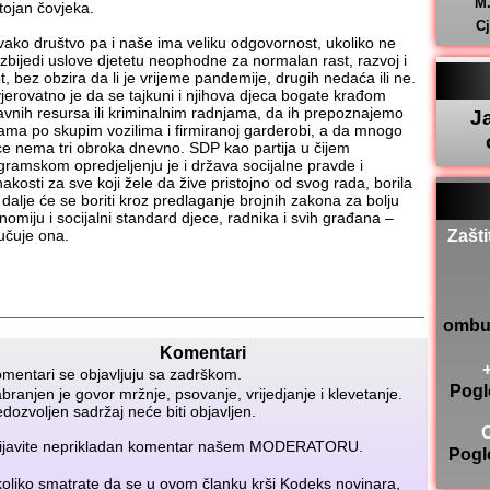
M
tojan čovjeka.
C
vako društvo pa i naše ima veliku odgovornost, ukoliko ne
zbijedi uslove djetetu neophodne za normalan rast, razvoj i
ot, bez obzira da li je vrijeme pandemije, drugih nedaća ili ne.
jerovatno je da se tajkuni i njihova djeca bogate krađom
avnih resursa ili kriminalnim radnjama, da ih prepoznajemo
J
cama po skupim vozilima i firmiranoj garderobi, a da mnogo
ce nema tri obroka dnevno. SDP kao partija u čijem
gramskom opredjeljenju je i država socijalne pravde i
nakosti za sve koji žele da žive pristojno od svog rada, borila
i dalje će se boriti kroz predlaganje brojnih zakona za bolju
nomiju i socijalni standard djece, radnika i svih građana –
učuje ona.
Zašti
ombu
Komentari
mentari se objavljuju sa zadrškom.
Pogl
branjen je govor mržnje, psovanje, vrijedjanje i klevetanje.
dozvoljen sadržaj neće biti objavljen.
ijavite neprikladan komentar našem
MODERATORU
.
Pogl
oliko smatrate da se u ovom članku krši Kodeks novinara,