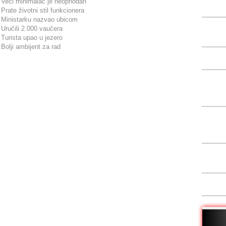
Veći minimalac je neophodan
Prate životni stil funkcionera
Ministarku nazvao ubicom
Uručili 2.000 vaučera
Turista upao u jezero
Bolji ambijent za rad