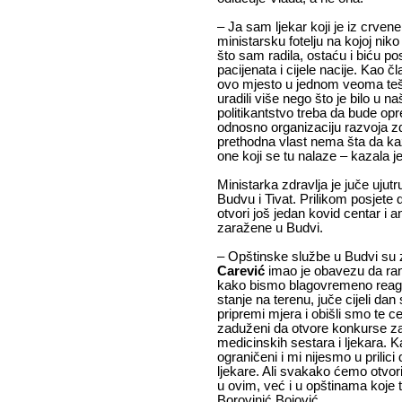
– Ja sam ljekar koji je iz crve
ministarsku fotelju na kojoj nik
što sam radila, ostaću i biću po
pacijenata i cijele nacije. Kao č
ovo mjesto u jednom veoma te
uradili više nego što je bilo u
politikantstvo treba da bude opr
odnosno organizaciju razvoja 
prethodna vlast nema šta da kaž
one koji se tu nalaze – kazala j
Ministarka zdravlja je juče ujut
Budvu i Tivat. Prilikom posjete
otvori još jedan kovid centar i
zaražene u Budvi.
– Opštinske službe u Budvi su 
Carević
imao je obavezu da ranij
kako bismo blagovremeno reago
stanje na terenu, juče cijeli dan 
pripremi mjera i obišli smo te c
zaduženi da otvore konkurse za
medicinskih sestara i ljekara. K
ograničeni i mi nijesmo u prilic
ljekare. Ali svakako ćemo otvor
u ovim, već i u opštinama koje t
Borovinić Bojović.