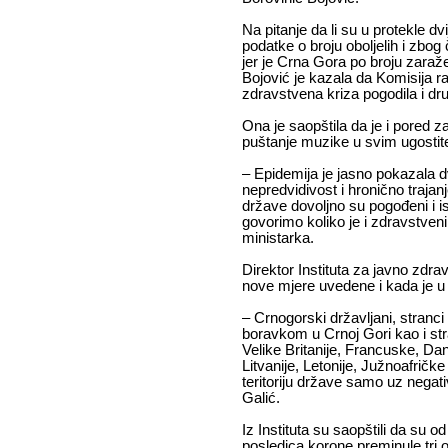
Na pitanje da li su u protekle dvij
podatke o broju oboljelih i zbo
jer je Crna Gora po broju zaraž
Bojović je kazala da Komisija r
zdravstvena kriza pogodila i dr
Ona je saopštila da je i pored 
puštanje muzike u svim ugostit
– Epidemija je jasno pokazala d
nepredvidivost i hronično trajan
države dovoljno su pogođeni i is
govorimo koliko je i zdravstveni 
ministarka.
Direktor Instituta za javno zdrav
nove mjere uvedene i kada je u 
– Crnogorski državljani, stranci
boravkom u Crnoj Gori kao i stra
Velike Britanije, Francuske, Dan
Litvanije, Letonije, Južnoafrič
teritoriju države samo uz negat
Galić.
Iz Instituta su saopštili da su 
posledica korone preminule tri o