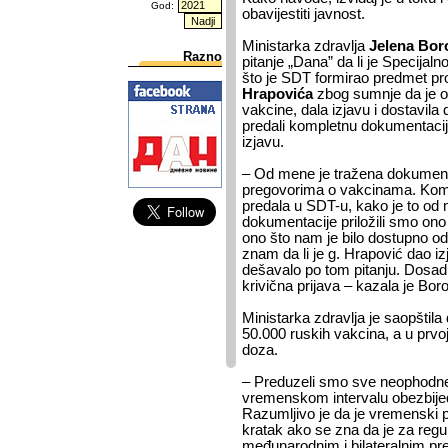
God:
obavijestiti javnost.
Ministarka zdravlja
Jelena Bor
Razno
pitanje „Dana” da li je Specija
što je SDT formirao predmet pro
Hrapovića
zbog sumnje da je o
vakcine, dala izjavu i dostavil
predali kompletnu dokumentaciju,
izjavu.
– Od mene je tražena dokumenta
pregovorima o vakcinama. Kom
predala u SDT-u, kako je to od 
dokumentacije priložili smo ono
ono što nam je bilo dostupno o
znam da li je g. Hrapović dao iz
dešavalo po tom pitanju. Dosad
krivična prijava – kazala je Boro
Ministarka zdravlja je saopštila
50.000 ruskih vakcina, a u prvo
doza.
– Preduzeli smo sve neophodne
vremenskom intervalu obezbijedi
Razumljivo je da je vremenski 
kratak ako se zna da je za regu
međunarodnim i bilateralnim pr