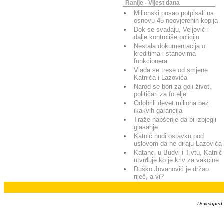
Ranije - Vijest dana
Milionski posao potpisali na
osnovu 45 neovjerenih kopija
Dok se svađaju, Veljović i
dalje kontroliše policiju
Nestala dokumentacija o
kreditima i stanovima
funkcionera
Vlada se trese od smjene
Katnića i Lazovića
Narod se bori za goli život,
političari za fotelje
Odobrili devet miliona bez
ikakvih garancija
Traže hapšenje da bi izbjegli
glasanje
Katnić nudi ostavku pod
uslovom da ne diraju Lazovića
Katanci u Budvi i Tivtu, Katnić
utvrđuje ko je kriv za vakcine
Duško Jovanović je držao
riječ, a vi?
Developed b