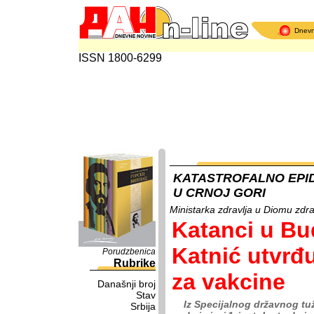
Dnev
ISSN 1800-6299
KATASTROFALNO EPI
U CRNOJ GORI
Ministarka zdravlja u Diomu zdr
Katanci u Bud
Katnić utvrđu
Porudzbenica
Rubrike
za vakcine
Današnji broj
Stav
Iz Specijalnog državnog tu
Srbija