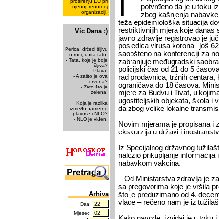
I
proširenju EU pri
potvrđeno da je u toku i
njenoj trenutnoj
organizaciji.
zbog kašnjenja nabavke
teža epidemiološka situacija do
restriktivnijih mjera koje danas 
Vic Dana :)
javno zdravlje registrovao je ju
posledica virusa korona i još 6
Perica, držeći šljivu
saopšteno na konferenciji za n
u ruci, upita tatu:
- Tata, koje je boje
zabranjuje međugradski saobra
šljiva?
policijski čas od 21 do 5 časova
- Plava!
- A zašto je ova
rad prodavnica, tržnih centara, k
crvena?
ograničava do 18 časova. Minis
- Zato što je
mjere za Budvu i Tivat, u kojim
zelena!
ugostiteljskih objekata, škola i
Koja je razlika
da zbog velike lokalne transmis
između pametne
plavuše i NLO?
- NLO je viđen.
Novim mjerama je propisana i 
ekskurzija u državi i inostranstv
Iz Specijalnog državnog tužilaš
naložio prikupljanje informacija
nabavkom vakcina.
– Od Ministarstva zdravlja je z
sa pregovorima koje je vršila p
Arhiva
što je preduzimano od 4. decem
vlade – rečeno nam je iz tužilaš
Dan:
Mjesec:
Kako navode, izviđaj je u toku i