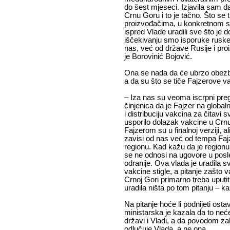
do šest mjeseci. Izjavila sam d
Crnu Goru i to je tačno. Što se 
proizvođačima, u konkretnom sl
ispred Vlade uradili sve što je d
iščekivanju smo isporuke ruske 
nas, već od države Rusije i pro
je Borovinić Bojović.
Ona se nada da će ubrzo obezbij
a da su što se tiče Fajzerove vak
– Iza nas su veoma iscrpni pre
činjenica da je Fajzer na globa
i distribuciju vakcina za čitavi 
usporilo dolazak vakcine u Crnu
Fajzerom su u finalnoj verziji, 
zavisi od nas već od tempa Fajz
regionu. Kad kažu da je regionu
se ne odnosi na ugovore u pos
odranije. Ova vlada je uradila s
vakcine stigle, a pitanje zašto
Crnoj Gori primarno treba uputiti
uradila ništa po tom pitanju – ka
Na pitanje hoće li podnijeti ost
ministarska je kazala da to neće
državi i Vladi, a da povodom za
odlučuje Vlada, a ne ona.