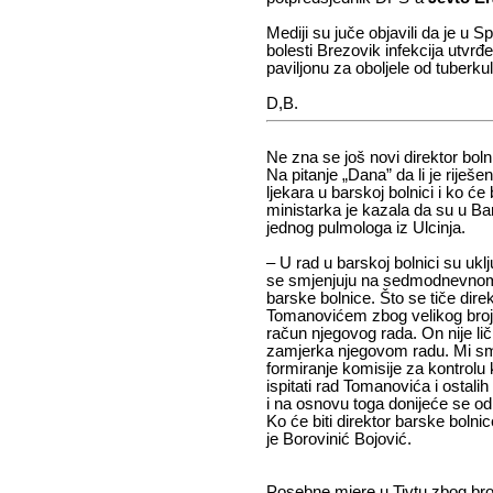
Mediji su juče objavili da je u S
bolesti Brezovik infekcija utvrđ
paviljonu za oboljele od tuberku
D,B.
Ne zna se još novi direktor bol
Na pitanje „Dana” da li je rije
ljekara u barskoj bolnici i ko će 
ministarka je kazala da su u Bar 
jednog pulmologa iz Ulcinja.
– U rad u barskoj bolnici su uklj
se smjenjuju na sedmodnevnom n
barske bolnice. Što se tiče dir
Tomanovićem zbog velikog broja
račun njegovog rada. On nije li
zamjerka njegovom radu. Mi smo
formiranje komisije za kontrolu k
ispitati rad Tomanovića i ostalih
i na osnovu toga donijeće se 
Ko će biti direktor barske bolni
je Borovinić Bojović.
Posebne mjere u Tivtu zbog bro