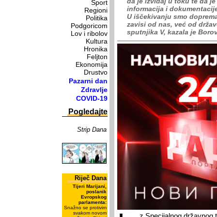
da je izviđaj u toku te da j
Sport
informacija i dokumentacij
Regioni
U iščekivanju smo dopreman
Politika
zavisi od nas, već od držav
Podgoricom
sputnjika V, kazala je Boro
Lov i ribolov
Kultura
Hronika
Feljton
Ekonomija
Drustvo
Pazarni dan
Zdravlje
COVID-19
Pogledajte
Strip Dana
Riječ Dana
Tijeri Marijani,
poslanik
Evropskog
parlamenta:
Snažno se protivim
svakom novom
z Specijalnog državnog t