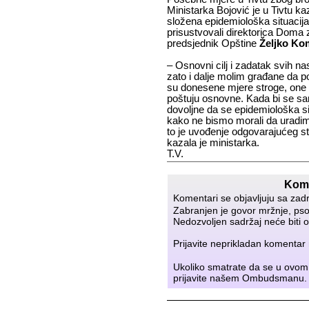
Ministarka Bojović je u Tivtu ka
složena epidemiološka situacij
prisustvovali direktorica Doma 
predsjednik Opštine
Željko Ko
– Osnovni cilj i zadatak svih na
zato i dalje molim građane da po
su donesene mjere stroge, one 
poštuju osnovne. Kada bi se sa
dovoljne da se epidemiološka si
kako ne bismo morali da uradim
to je uvođenje odgovarajućeg st
kazala je ministarka.
T.V.
Kome
Komentari se objavljuju sa zad
Zabranjen je govor mržnje, psov
Nedozvoljen sadržaj neće biti o
Prijavite neprikladan komenta
Ukoliko smatrate da se u ovom
prijavite našem
Ombudsmanu
.