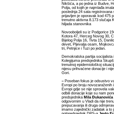
Nikšića, a po jedna iz Budve, H
Polja, od kojih je najmlađa imala
poslednja 24 sata registrovana 
prijavljen je oporavak kod 475 p
trenutno aktivna 8.173 slučaja 
hiljada stanovnika
Novooboljeli su iz Podgorice 19
Kotora 47, Herceg Novog 30, Ce
Bijelog Polja 16, Tivta 15, Dani
devet, Pljevalja osam, Mojkovca 
tri, Petnjice i Tuzi po jedan.
Demokratska partija socijalista i
Kolegijuma predsjednika Skupšti
trenutnoj epidemiološkoj situaciji
nijesu prihvaćene donacije i nij
Gori.
–
Poseban fokus je odsustvo va
Evropi po broju novozaraženih i
Evropi gdje se nije sprovela va
odbili donacije koje su nam pon
predsjednika
Mila Đukanovića
odgovornim u Vladi da nije trenu
prepucavanja ili druga odmjer
imamo zajednički zadatak a to j
potpredsjednik DPS-a
Jevto Er