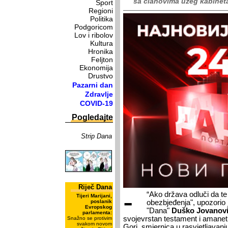
sa članovima užeg kabinet
Sport
Regioni
Politika
Podgoricom
Lov i ribolov
Kultura
Hronika
Feljton
Ekonomija
Drustvo
Pazarni dan
Zdravlje
COVID-19
Pogledajte
Strip Dana
Riječ Dana
-
“Ako država odluči da te 
Tijeri Marijani,
poslanik
obezbjeđenja", upozorio
Evropskog
"Dana"
Duško Jovanov
parlamenta:
svojevrstan testament i amanet 
Snažno se protivim
svakom novom
Gori, smjernica u rasvjetljavanj