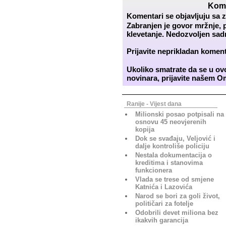
Kome
Komentari se objavljuju sa 
Zabranjen je govor mržnje, p
klevetanje. Nedozvoljen sadr
Prijavite neprikladan kome
Ukoliko smatrate da se u o
novinara, prijavite našem
O
Ranije - Vijest dana
Milionski posao potpisali na
osnovu 45 neovjerenih
kopija
Dok se svađaju, Veljović i
dalje kontroliše policiju
Nestala dokumentacija o
kreditima i stanovima
funkcionera
Vlada se trese od smjene
Katnića i Lazovića
Narod se bori za goli život,
političari za fotelje
Odobrili devet miliona bez
ikakvih garancija