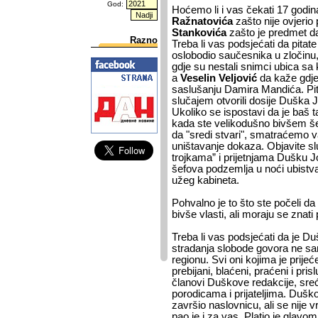
God:
Hoćemo li i vas čekati 17 godin
Ražnatovića
zašto nije ovjerio
Stankovića
zašto je predmet da
Razno
Treba li vas podsjećati da pitate
oslobodio saučesnika u zločinu
gdje su nestali snimci ubica 
a
Veselin Veljović
da kaže gdje
saslušanju Damira Mandića. Pit
slučajem otvorili dosije Duška 
Ukoliko se ispostavi da je baš ta
kada ste velikodušno bivšem še
da "sredi stvari", smatraćemo 
uništavanje dokaza. Objavite sl
trojkama” i prijetnjama Dušku Jo
šefova podzemlja u noći ubistva
užeg kabineta.
Pohvalno je to što ste počeli da
bivše vlasti, ali moraju se znati p
Treba li vas podsjećati da je 
stradanja slobode govora ne sam
regionu. Svi oni kojima je prijeć
prebijani, blaćeni, praćeni i pri
članovi Duškove redakcije, sreć
porodicama i prijateljima. Dušk
završio naslovnicu, ali se nije v
pao je i za vas. Platio je glavo