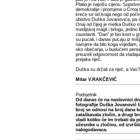
Platio je najvišu cijenu. Sopstve
demokratije i promjena u Crnoj 
kreće se od kraja nego od počet
ubistvo Duška Jovanovića, pa 
Onaj od čijeg je metka Duško s
medijskoj magli i brlogu, jedi
zaustaviti. "Dan" je bio kost u
su pucali, i danas pucaju iz mišj
namjere da bilo koga vrijeđam, a
oko obećanja, u budućem period
preuzeli odgovornost da vladaj
prejaka riječ.
Duška su držali za riječ, a Vas?
Mitar V.RAKČEVIĆ
Podsjetnik
Od danas će na naslovnici dn
fotografije Duška Jovanović bi
broj se odnosi na broj dana ko
zataškavala zločin, a drugi br
vladi koliko će im trebati da 
učesnike u zločinu, od izvršil
nalogodavaca.