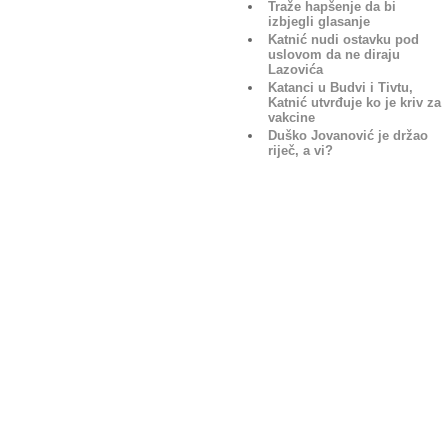
Traže hapšenje da bi
izbjegli glasanje
Katnić nudi ostavku pod
uslovom da ne diraju
Lazovića
Katanci u Budvi i Tivtu,
Katnić utvrđuje ko je kriv za
vakcine
Duško Jovanović je držao
riječ, a vi?