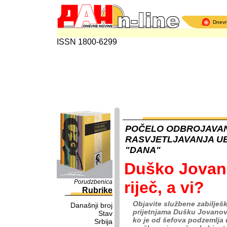
Dnev
ISSN 1800-6299
POČELO ODBROJAVAN
RASVJETLJAVANJA UB
"DANA"
Duško Jovano
Porudzbenica
riječ, a vi?
Rubrike
Objavite službene zabilješk
Današnji broj
prijetnjama Dušku Jovanović
Stav
ko je od šefova podzemlja u
Srbija