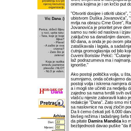
proširenju EU pri
onima kojima je i on krčio put d
njenoj trenutnoj
organizaciji.
"Otvoriti dosijee i otkriti ubice"
ubistvom Duška Jovanovića", "S
Vic Dana :)
mrlja na obrazu Crne Gore", Ras
Jovanovića je prioritet prve de
Perica, držeći šljivu
samo su neki od naslova i izja
u ruci, upita tatu:
- Tata, koje je boje
zaključno sa današnjim danom. V
šljiva?
60 dana, a onda je po ovom pita
- Plava!
- A zašto je ova
zataškavala i lagala, a sadašnja,
crvena?
ćutnja gromoglasnija od bilo koje 
- Zato što je
čuveni Borislav Pekić: "Ćutanje j
zelena!
laž podrazumeva ma i najmanju m
Koja je razlika
ignoriše."
između pametne
plavuše i NLO?
- NLO je viđen.
Ako postoji politička volja, u šta
sumnjamo, onda očekujemo da i
postoji volja i iskrena namjera d
a i mogli ste učiniti za nedjelj
zajedno sa nama tvrdili svih ov
vlašću nijeste zaboravili kako je
redakcije "Dana". Zato smo mi 
sa naslovnice na ovaj zločin p
Da li ćemo čekati još 6.000 dan
Arhiva
bivšeg režima i tadašnjeg šefa t
da pitate
Damira Mandića
ko m
Dan:
bezbjednosti davao puške "da i
Mjesec: