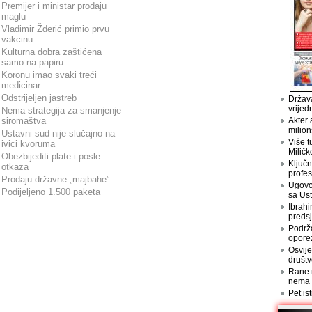
Premijer i ministar prodaju
maglu
Vladimir Žderić primio prvu
vakcinu
Kulturna dobra zaštićena
samo na papiru
Koronu imao svaki treći
medicinar
Odstrijeljen jastreb
Država
vrijed
Nema strategija za smanjenje
siromaštva
Akter 
milion
Ustavni sud nije slučajno na
Više t
ivici kvoruma
Miličk
Obezbijediti plate i posle
Ključn
otkaza
profes
Prodaju državne „majbahe”
Ugovo
Podijeljeno 1.500 paketa
sa Us
Ibrahi
preds
Podrž
opore
Osvije
društv
Rane n
nema
Pet is