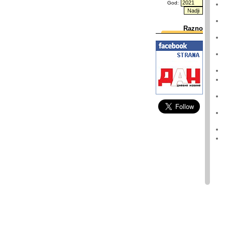
God:
Razno