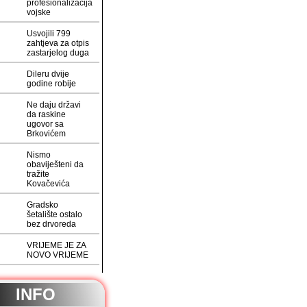
profesionalizacija
vojske
Usvojili 799
zahtjeva za otpis
zastarjelog duga
Dileru dvije
godine robije
Ne daju državi
da raskine
ugovor sa
Brkovićem
Nismo
obaviješteni da
tražite
Kovačevića
Gradsko
šetalište ostalo
bez drvoreda
VRIJEME JE ZA
NOVO VRIJEME
INFO