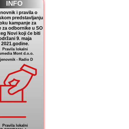
INFO
novnik i pravila o
skom predstavljanju
toku kampanje za
e za odbornike u SO
eg Novi koji će biti
održani 9. maja
2021.godine.
Pravila lokalni
umedia Mont d.o.o.
jenovnik - Radio D
Pravila lokalni