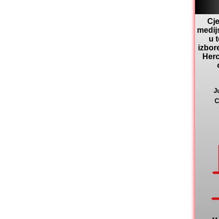
Cje
medij
u 
izbor
Herc
J
C