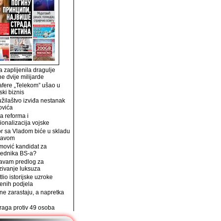
 zaplijenila dragulje
ne dvije milijarde
afere „Telekom” ušao u
ski biznis
užilaštvo izviđa nestanak
ovića
a reforma i
ionalizacija vojske
r sa Vladom biće u skladu
tavom
mović kandidat za
jednika BS-a?
avam predlog za
zivanje luksuza
tlio istorijske uzroke
enih podjela
e zarastaju, a napretka
traga protiv 49 osoba