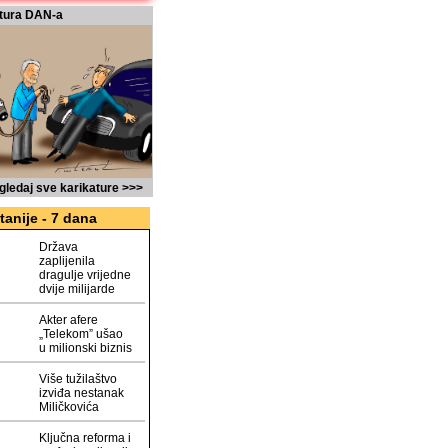
tura DAN-a
gledaj sve karikature >>>
tanije - 7 dana
Država
zaplijenila
dragulje vrijedne
dvije milijarde
Akter afere
„Telekom” ušao
u milionski biznis
Više tužilaštvo
izviđa nestanak
Miličkovića
Ključna reforma i