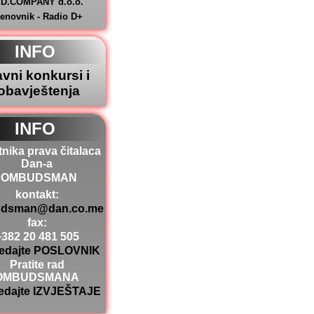
.D.COMPANY d.o.o.
jenovnik - Radio D+
INFO
avni konkursi i
obavještenja
INFO
tnika prava čitalaca
Dan-a
OMBUDSMAN
kontakt:
dsman@dan.co.me
fax:
+382 20 481 505
edajte POSLOVNIK
Pratite rad
OMBUDSMANA
edajte IZVJEŠTAJE