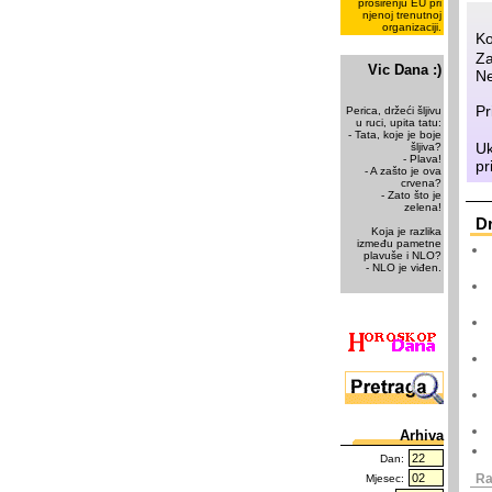
proširenju EU pri
njenoj trenutnoj
organizaciji.
Ko
Za
Vic Dana :)
Ne
Pr
Perica, držeći šljivu
u ruci, upita tatu:
- Tata, koje je boje
Uk
šljiva?
- Plava!
pr
- A zašto je ova
crvena?
- Zato što je
zelena!
D
Koja je razlika
između pametne
plavuše i NLO?
- NLO je viđen.
Arhiva
Dan:
Ra
Mjesec: