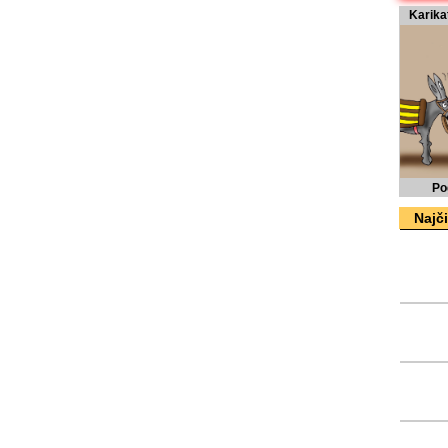
Karika
Po
Najči