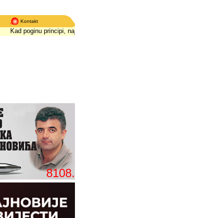
Kontakt
Kad poginu principi, najviše strada istina
*
Kad poginu principi, najviše strada 
8108.