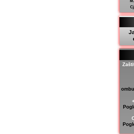
M
C
J
Zašti
ombu
Pogl
Pogl