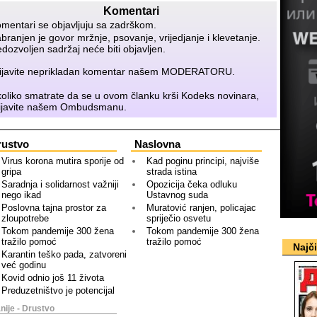
Komentari
mentari se objavljuju sa zadrškom.
branjen je govor mržnje, psovanje, vrijedjanje i klevetanje.
dozvoljen sadržaj neće biti objavljen.
ijavite neprikladan komentar našem
MODERATORU
.
oliko smatrate da se u ovom članku krši Kodeks novinara,
ijavite našem
Ombudsmanu
.
rustvo
Naslovna
Virus korona mutira sporije od
Kad poginu principi, najviše
gripa
strada istina
Saradnja i solidarnost važniji
Opozicija čeka odluku
nego ikad
Ustavnog suda
Poslovna tajna prostor za
Muratović ranjen, policajac
zloupotrebe
spriječio osvetu
Tokom pandemije 300 žena
Tokom pandemije 300 žena
tražilo pomoć
tražilo pomoć
Najč
Karantin teško pada, zatvoreni
već godinu
Kovid odnio još 11 života
Preduzetništvo je potencijal
nije - Drustvo