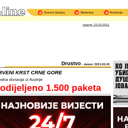
Dnevna štampa
Marketing
Redakcija
Izdanje: 22-02-2021
Drustvo
- datum: 2021-02-20
RVENI KRST CRNE GORE
edna donacija iz Austrije
odijeljeno 1.500 paketa