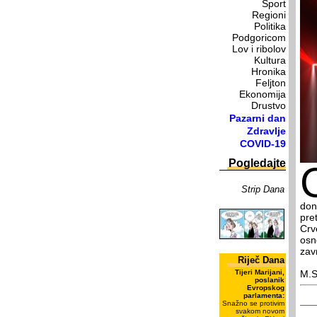
Sport
Regioni
Politika
Podgoricom
Lov i ribolov
Kultura
Hronika
Feljton
Ekonomija
Drustvo
Pazarni dan
Zdravlje
COVID-19
Pogledajte
Strip Dana
don
pre
Crv
osn
zavr
Riječ Dana
Tijeri Marijani,
M.S
poslanik
Evropskog
parlamenta:
Snažno se protivim
svakom novom