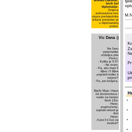
Branko Lukovac,
tje
bivši šef
optu
diplomatije:
Smjena
ambasadora bez
M.N
ukaza predsjednika
države presedan je
u diplomatskoj
praksi.
Vic Dana :)
Ko
Za
Na času
matematike
Ne
učiteljica pita
Pericu:
- Koliko je 5-5?
Pr
- Ne znam.
- Pa, ako imas 5
šljiva i 5 šljiva
Uk
pojedeš koliko ti
pr
ostane?
- Pa, pet košpica.
Bježe Mujo i Haso
H
od domorodaca i
naiđu na kanjon
širok 13m.
- Haso,
poginućemo,
svjetski rekord je
8m!
Haso:
- A jesi li ti čuo za
troskok?