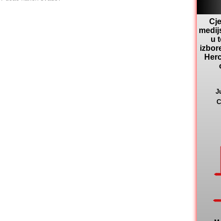
Cje
medij
u 
izbor
Herc
J
C