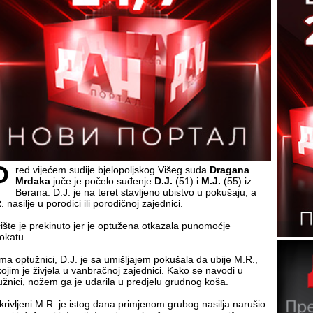
P
red vijećem sudije bjelopoljskog Višeg suda
Dragana
Mrdaka
juče je počelo suđenje
D.J.
(51) i
M.J.
(55) iz
Berana. D.J. je na teret stavljeno ubistvo u pokušaju, a
 nasilje u porodici ili porodičnoj zajednici.
ište je prekinuto jer je optužena otkazala punomoćje
okatu.
ma optužnici, D.J. je sa umišljajem pokušala da ubije M.R.,
kojim je živjela u vanbračnoj zajednici. Kako se navodi u
užnici, nožem ga je udarila u predjelu grudnog koša.
krivljeni M.R. je istog dana primjenom grubog nasilja narušio