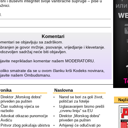
lesni i duševni integritet svoje vanbračne supruge – piše u
žnici.
.
Komentari
mentari se objavljuju sa zadrškom.
branjen je govor mržnje, psovanje, vrijedjanje i klevetanje.
dozvoljen sadržaj neće biti objavljen.
ijavite neprikladan komentar našem
MODERATORU
.
oliko smatrate da se u ovom članku krši Kodeks novinara,
ijavite našem
Ombudsmanu
.
ronika
Naslovna
Direktor „Morskog dobra“
Narod se bori za goli život,
Najč
priveden pa pušten
političari za fotelje
Član sudskog vijeća se
Izglasavanjem bismo prešli
razbolio
„crvenu liniju“ sa EU
Advokat otkazao punomoćje
Direktor „Morskog dobra“
Avdiću
priveden pa pušten
Pritvor zbog pokušaja ubistva
Arhijereji će odlučivati po