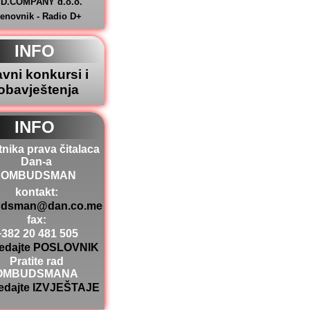
.D.COMPANY d.o.o.
jenovnik - Radio D+
INFO
avni konkursi i
obavještenja
INFO
tnika prava čitalaca
Dan-a
OMBUDSMAN
kontakt:
dsman@dan.co.me
fax:
+382 20 481 505
edajte POSLOVNIK
Pratite rad
OMBUDSMANA
edajte IZVJEŠTAJE