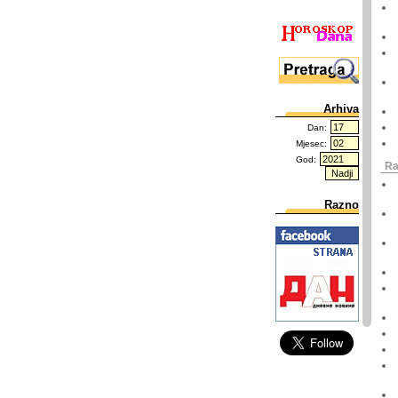
Arhiva
Dan:
Mjesec:
God:
Ra
Razno