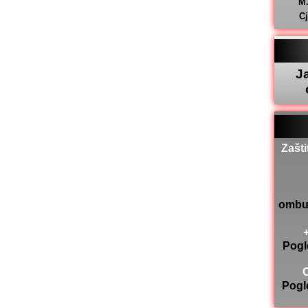
M
C
J
Zašti
ombu
Pogl
Pogl