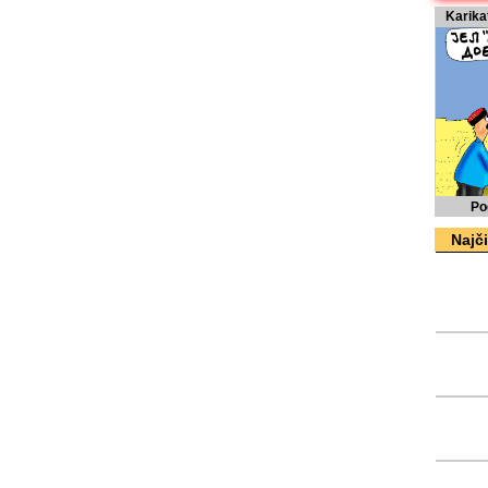
Karika
Po
Najči