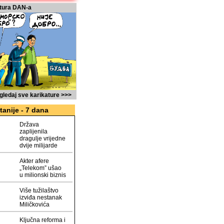
tura DAN-a
gledaj sve karikature >>>
tanije - 7 dana
Država
zaplijenila
dragulje vrijedne
dvije milijarde
Akter afere
„Telekom” ušao
u milionski biznis
Više tužilaštvo
izviđa nestanak
Miličkovića
Ključna reforma i