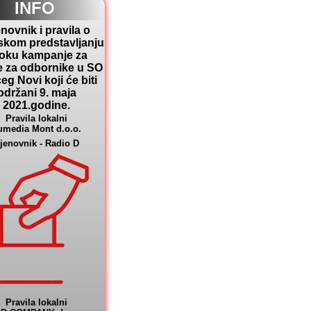
INFO
novnik i pravila o
skom predstavljanju
toku kampanje za
e za odbornike u SO
eg Novi koji će biti
održani 9. maja
2021.godine.
Pravila lokalni
umedia Mont d.o.o.
jenovnik - Radio D
Pravila lokalni