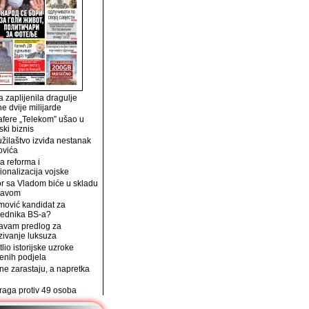
 zaplijenila dragulje
ne dvije milijarde
afere „Telekom” ušao u
ski biznis
užilaštvo izviđa nestanak
ovića
a reforma i
ionalizacija vojske
r sa Vladom biće u skladu
tavom
mović kandidat za
jednika BS-a?
avam predlog za
zivanje luksuza
tlio istorijske uzroke
enih podjela
e zarastaju, a napretka
traga protiv 49 osoba