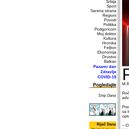
Srbija
Sport
Sarena strana
Regioni
Povodi
Politika
Podgoricom
Moj doktor
Kultura
Hronika
Feljton
Ekonomija
Drustvo
Balkan
Pazarni dan
Zdravlje
COVID-19
M.R.
Pogledajte
Roč
Strip Dana
adv
Pre
sa 
opt
Riječ Dana
– O