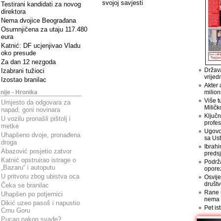
svojoj savjesti
Testirani kandidati za novog
direktora
Nema dvojice Beograđana
Osumnjičena za utaju 117.480
eura
Katnić: DF ucjenjivao Vladu
oko presude
Za dan 12 nezgoda
Država
Izabrani tužioci
vrijed
Izostao branilac
Akter 
nije - Hronika
milion
Više t
Umjesto da odgovara za
Miličk
napad, goni novinara
Ključn
U vozilu pronašli pištolj i
profes
metke
Ugovo
Uhapšeno dvoje, pronađena
sa Us
droga
Ibrahi
Abazović posjetio zatvor
preds
Katnić opstruirao istrage o
Podrž
„Bazaru“ i autoputu
opore
U pritvoru zbog ubistva oca
Osvije
društv
Čeka se branilac
Rane n
Uhapšen po potjernici
nema
Dikić uzeo pasoš i napustio
Pet is
Crnu Goru
Pucao nakon svađe?