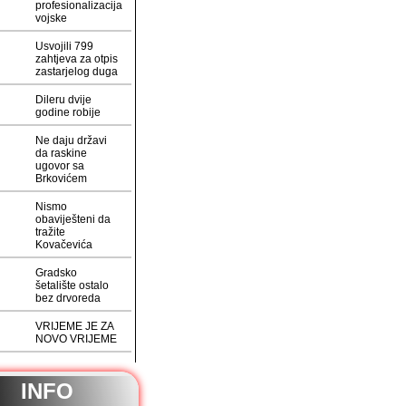
profesionalizacija
vojske
Usvojili 799
zahtjeva za otpis
zastarjelog duga
Dileru dvije
godine robije
Ne daju državi
da raskine
ugovor sa
Brkovićem
Nismo
obaviješteni da
tražite
Kovačevića
Gradsko
šetalište ostalo
bez drvoreda
VRIJEME JE ZA
NOVO VRIJEME
INFO