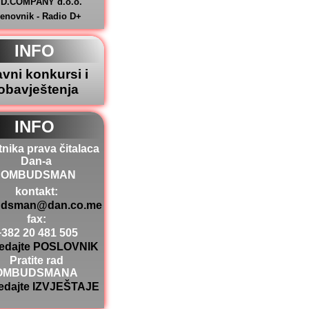
.D.COMPANY d.o.o.
jenovnik - Radio D+
INFO
avni konkursi i
obavještenja
INFO
tnika prava čitalaca
Dan-a
OMBUDSMAN
kontakt:
dsman@dan.co.me
fax:
+382 20 481 505
edajte POSLOVNIK
Pratite rad
OMBUDSMANA
edajte IZVJEŠTAJE