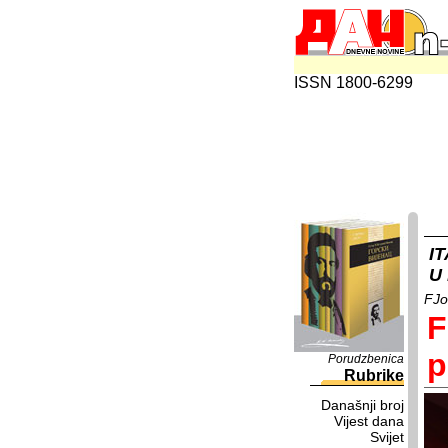
ISSN 1800-6299
I
U
FJo
F
p
Porudzbenica
Rubrike
Današnji broj
Vijest dana
Svijet