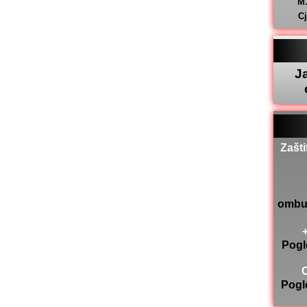
M
C
J
Zašti
ombu
Pogl
Pogl