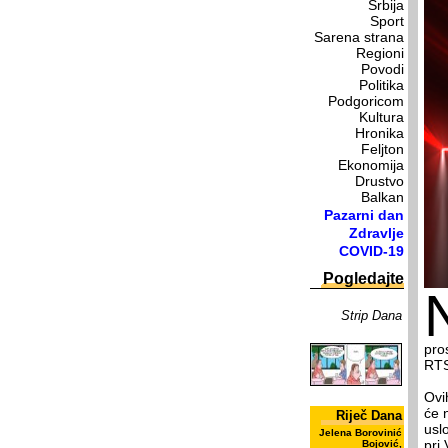
Srbija
Sport
Sarena strana
Regioni
Povodi
Politika
Podgoricom
Kultura
Hronika
Feljton
Ekonomija
Drustvo
Balkan
Pazarni dan
Zdravlje
COVID-19
Pogledajte
Strip Dana
pro
RTS
Ovih
će n
Riječ Dana
usl
Jelena Borovinić
pri 
Bojović,