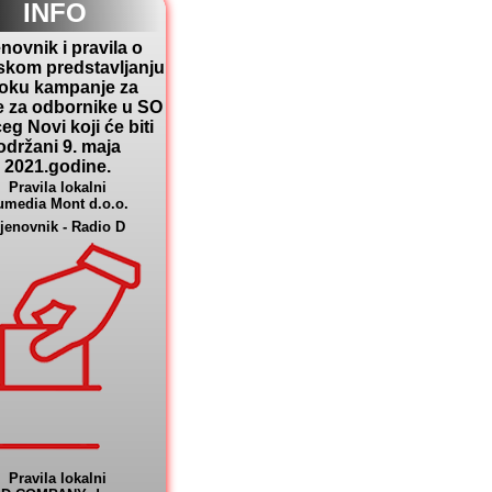
INFO
novnik i pravila o
skom predstavljanju
toku kampanje za
e za odbornike u SO
eg Novi koji će biti
održani 9. maja
2021.godine.
Pravila lokalni
umedia Mont d.o.o.
jenovnik - Radio D
Pravila lokalni