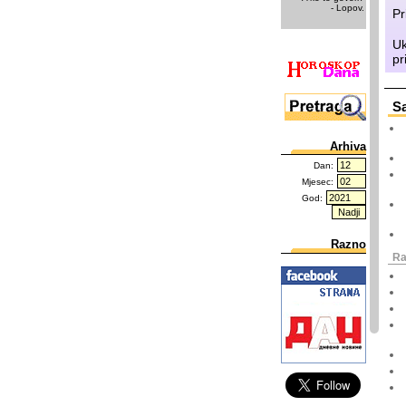
- Lopov.
Pr
Uk
pr
Sa
Arhiva
Dan:
Mjesec:
God:
Razno
Ra