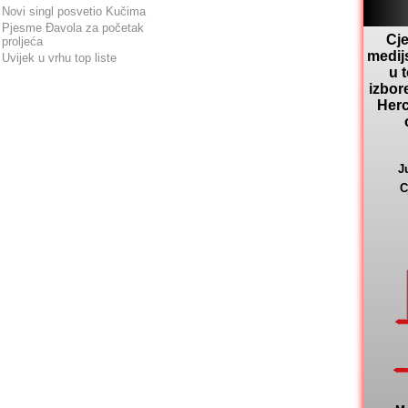
Novi singl posvetio Kučima
Pjesme Đavola za početak
Cje
proljeća
medij
Uvijek u vrhu top liste
u 
izbor
Herc
J
C