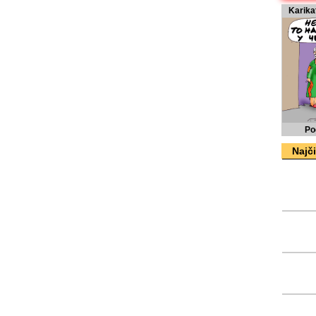
Karika
Po
Najči