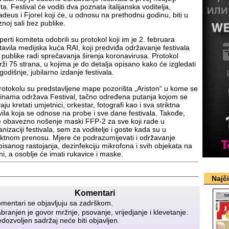
a. Festival će voditi dva poznata italijanska voditelja,
deus i Fjorel koji će, u odnosu na prethodnu godinu, biti u
znoj sali bez publike.
erti komiteta odobrili su protokol koji im je 2. februara
tavila medijska kuća RAI, koji predviđa održavanje festivala
 publike radi sprečavanja širenja koronavirusa. Protokol
rži 75 strana, u kojima je do detalja opisano kako će izgledati
godišnje, jubilarno izdanje festivala.
rotokolu su predstavljene mape pozorišta „Ariston“ u kome se
inama održava Festival, tačno određena putanja kojom se
ju kretati umjetnici, orkestar, fotografi kao i sva striktna
vila koja se odnose na probe i sve dane festivala. Takođe,
e obavezno nošenje maski FFP-2 za sve koji rade u
anizaciji festivala, sem za voditelje i goste kada su u
ektnom prenosu. Mjere će podrazumijevati i održavanje
pisanog rastojanja, dezinfekciju mikrofona i svih objekata na
ni, a osoblje će imati rukavice i maske.
Najč
Komentari
mentari se objavljuju sa zadrškom.
branjen je govor mržnje, psovanje, vrijedjanje i klevetanje.
dozvoljen sadržaj neće biti objavljen.