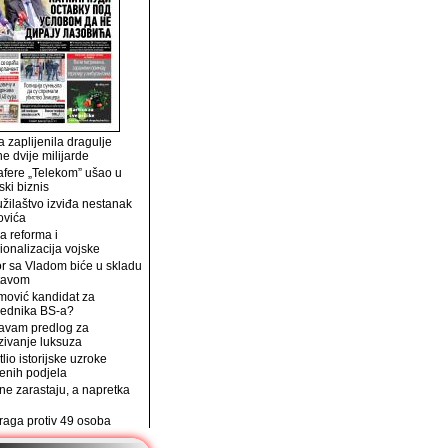
 zaplijenila dragulje
ne dvije milijarde
afere „Telekom” ušao u
ski biznis
užilaštvo izviđa nestanak
ovića
a reforma i
ionalizacija vojske
r sa Vladom biće u skladu
tavom
mović kandidat za
jednika BS-a?
avam predlog za
zivanje luksuza
tlio istorijske uzroke
enih podjela
e zarastaju, a napretka
traga protiv 49 osoba