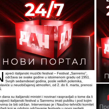
N
ajveći italijanski muzički festival – Festival „Sanremo”,
održava se svake godine u istoimenom gradu od 1951.
Svojih sedamdeset godina, posle velikih polemika,
slaviće u neuobičajenoj atmosferi, od 2. do 6. marta, prenosi
.
 dana su italijanski ministri i novinari raspravljali o tome da li
ajveći italijanski festival u Sanremu imati publiku i pod kojim
ovima će biti održan. Intervenisao je i Naučno-tehnički komitet
Vladi koji je odobrio održavanje festivala u prvoj nedjelji