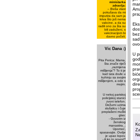
ministarka
mart
zdravlja:
Ama
– Bivša vlast
pokušava da mi
pra
imputira da sam ja
kriva što još nema
vakcine, a da su
Eksp
radili ono za šta su
dos
bili zaduženi, s
vakcinacijom bi
bez
davno počeli.
sad
ovo
Vic Dana :)
U p
god
Pita Perica: Mama,
mora
šta znače riječi
„razmjena
pra
mišljenja“? To ti je
bić
kad tata dođe u
kuhinju sa svojim
org
mišljenjem, a ode s
dir
mojim.
pro
sce
U nekoj pariskoj
policijskoj stanici
zvoni telefon.
Dežurni uzima
slušalicu i čuje
preplašeni muški
glas:
- Govorim iz
ženskog
Ko
manastira...
Za
Upomoć,
spasavajte. Ovdje
Ne
je upao lopov.
- A ko to govori?