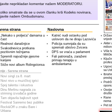
ijavite neprikladan komentar našem
MODERATORU
.
oliko smatrate da se u ovom članku krši Kodeks novinara,
ijavite našem
Ombudsmanu
.
rena strana
Naslovna
„Nekako s proljeća” damama u
Katnić nudi ostavku pod
Država
čast
uslovom da ne diraju Lazovića
vrijed
Akter 
Realnost današnjice
Policija sumnjala da su
milion
spremali ubistvo Zvicera
Svakodnevica protkana
Više t
pozitivnim težnjama
DPS se vraća u parlament
Miličk
Spremili najvažnije pjesme
Fali patronaža, zaraženi
Ključn
karijere
primaju terapiju u
profes
ambulantama
Stiže novi album Rolingstonsa
Ugovo
sa Us
nije - Sarena strana
Ibrahi
Novi singl za 8. mart
preds
Novi nivo u muzičkoj igrici
Podrž
Spoj talenta i iskustva
opore
Dinu Merlinu nagrada za
Osvije
striming izvođača godine
društv
Rane n
Tam objavila bajkovit spot
nema
Festival Sanremo bez publike
Pet is
Rock&Off u znaku Bare i
Urbana