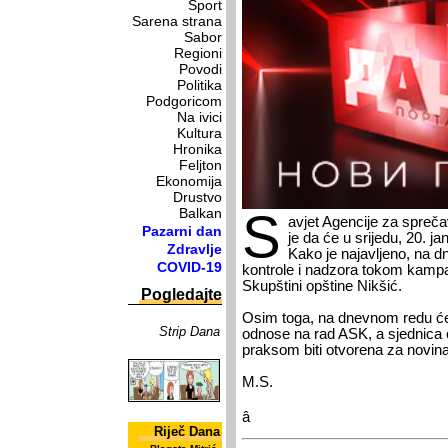
Sport
Sarena strana
Sabor
Regioni
Povodi
Politika
Podgoricom
Na ivici
Kultura
Hronika
Feljton
Ekonomija
Drustvo
Balkan
S
avjet Agencije za spreča
Pazarni dan
je da će u srijedu, 20. ja
Zdravlje
Kako je najavljeno, na 
COVID-19
kontrole i nadzora tokom kampa
Skupštini opštine Nikšić.
Pogledajte
Osim toga, na dnevnom redu će b
Strip Dana
odnose na rad ASK, a sjednica
praksom biti otvorena za novina
M.S.
â
Riječ Dana