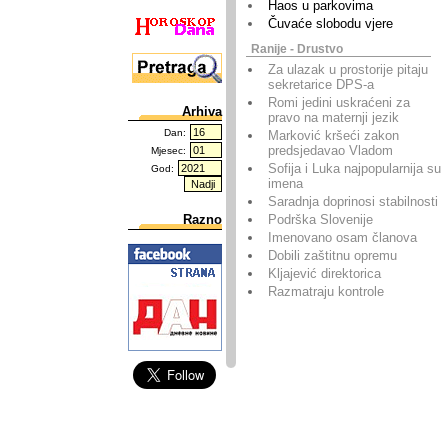
Haos u parkovima
Čuvaće slobodu vjere
Ranije - Drustvo
Za ulazak u prostorije pitaju
sekretarice DPS-a
Romi jedini uskraćeni za
Arhiva
pravo na maternji jezik
Dan:
Marković kršeći zakon
predsjedavao Vladom
Mjesec:
Sofija i Luka najpopularnija su
God:
imena
Saradnja doprinosi stabilnosti
Podrška Slovenije
Razno
Imenovano osam članova
Dobili zaštitnu opremu
Kljajević direktorica
Razmatraju kontrole