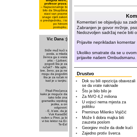
Blagota Mitrić,
profesor prava:
– Najracionalnije bi
bilo da Skupština
stavi van pravne
Kome
snage cijeli zakon
o predsjedniku, i to
Komentari se objavljuju sa zad
po hitnom
Zabranjen je govor mržnje, psov
postupku.
Nedozvoljen sadržaj neće biti o
Vic Dana :)
Prijavite neprikladan komenta
Stiže muž kući s
Ukoliko smatrate da se u ovom
posla, a mlada
prijavite našem
Ombudsmanu
.
ženica ga s vrata
pita: - Ljubavi,
pogodi šta je za
ručak? - Ma ajde,
bre, ženo, pa ja ne
Drustvo
mogu da pogodim
šta je za ručak ni
Dok su bili opozicija obavezali
kad je u tanjiru.
se da vrate naknade
Što je bilo bilo je
Pitali Piroćanca
kako je moguće da
Za NVO 4,2 miliona
tako loše zna
gramatiku srpskog
U vojsci nema mjesta za
jezika, a on
politiku
odgovori:
- E, b'ate, da je
Preminuo Milenko Vojičić
Vuk Karadžić
Može li dobra majka biti
rođen u Pirot, ja bi
vi bio lektor na Er-
zauzeta poslom
Te-Es!
Georgiev može da dođe kući
Zajedno protiv šverca