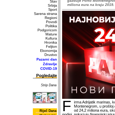
gazduje Porto Montenegro
Stav
miliona eura na kraju 2019
Srbija
Sport
Sarena strana
Regioni
Povodi
Politika
Podgoricom
Mature
Kultura
Hronika
Feljton
Ekonomija
Drustvo
Pazarni dan
Zdravlje
COVID-19
Pogledajte
Strip Dana
F
irma Adrijatik marinas, 
Montenegrom, u prošloj 
od 24,2 miliona eura, sk
Riječ Dana
godini, pokazuju finansijski isk