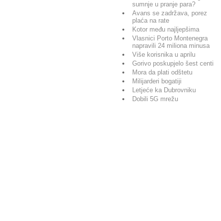
sumnje u pranje para?
Avans se zadržava, porez
plaća na rate
Kotor među najljepšima
Vlasnici Porto Montenegra
napravili 24 miliona minusa
Više korisnika u aprilu
Gorivo poskupjelo šest centi
Mora da plati odštetu
Milijarderi bogatiji
Letjeće ka Dubrovniku
Dobili 5G mrežu