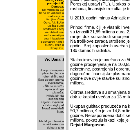
Miodrg Lekić,
predsjednik
Poreskoj upravi (PU). Uprkos p
Demosa:
rashoda, finansijski rezultat je t
– Ne mislim da EU
treba da arbitrira u
unutrašnjima
U 2018. godini minus Adrijatik m
pitanjima Crne
Gore. Ali, EU je
uložila puno
Prihodi firme, čiji je vlasnik Inv
sredstava i svoj
su iznosili 31,89 miliona eura, 
kredibilitet i ne
može ostati po
ranije, dok su rashodi smanjeni 
strani i pasivno
Na troškove zarada utrošeno je 
posmatrati haos i
dubinu krize u
godini. Broj zaposlenih uvećan 
Crnoj Gori.
189 domaćih radnika.
Vic Dana :)
Stalna imovina je uvećana za 50
godine procijenjena je na 160,8
nekretnine, postrojenja i oprem
U zvijezdanoj noći
dugoročne finansijske plasmane
plavuša gleda u
nebo i drži u ruci
godine ove dvije stavke su izno
štap uperen prema
miliona.
zvijezdama.
- Šta to radiš? -
upita je druga
Obrtna sredstva su smanjena tri 
plavuša.
- Htijela bih da
dok je kapital uvećan za 13 mili
skinem onu
najveću zvijezdu.
- Kako si glupa!
Ukupan gubitak preduzeća na kr
Moraš uzeti duži
90,7 miliona, što je za 14,8 mil
štap.
godine. Neraspoređena dobit se n
miliona, pokazuju iskazi koje je
Ide Mujo u bolnicu
Dejvid Margason
.
te vidi kako dva
doktora tuku