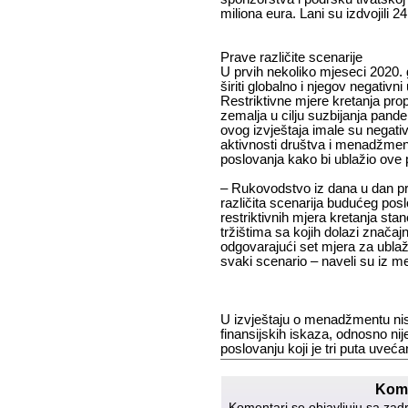
miliona eura. Lani su izdvojili 24
Prave različite scenarije
U prvih nekoliko mjeseci 2020.
širiti globalno i njegov negativni
Restriktivne mjere kretanja pro
zemalja u cilju suzbijanja pan
ovog izvještaja imale su negati
aktivnosti društva i menadžmen
poslovanja kako bi ublažio ove p
– Rukovodstvo iz dana u dan pra
različita scenarija budućeg posl
restriktivnih mjera kretanja stan
tržištima sa kojih dolazi značajni
odgovarajući set mjera za ublaž
svaki scenario – naveli su iz 
U izvještaju o menadžmentu nisu 
finansijskih iskaza, odnosno ni
poslovanju koji je tri puta uveća
Kome
Komentari se objavljuju sa zad