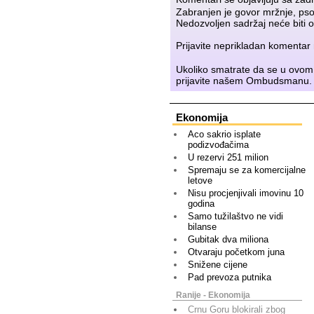
Zabranjen je govor mržnje, psov
Nedozvoljen sadržaj neće biti o
Prijavite neprikladan komenta
Ukoliko smatrate da se u ovom
prijavite našem
Ombudsmanu
.
Ekonomija
Aco sakrio isplate
podizvođačima
U rezervi 251 milion
Spremaju se za komercijalne
letove
Nisu procjenjivali imovinu 10
godina
Samo tužilaštvo ne vidi
bilanse
Gubitak dva miliona
Otvaraju početkom juna
Snižene cijene
Pad prevoza putnika
Ranije - Ekonomija
Crnu Goru blokirali zbog