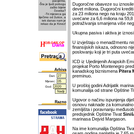
pacijenta.
Dugoročne obaveze su iznosile 
-Šta je ljudi pobogu
zašto bijete
devet miliona. Dugoročni krediti 
čoveka?
za 23 miliona nego na kraju 20
-Tri mjeseca ga
liječimo od žutice, a
uvećane za 6,6 miliona na 59,8
tek danas nam je
potraživanja smanjena više neg
rekao da je Kinez!
Ukupna pasiva i aktiva je iznosi
U izvještaju o menadžmentu nisu 
finansijskih iskaza, odnosno ni
poslovanju koji je tri puta uveća
ICD iz Ujedinjenih Arapskih Emi
projekat Porto Montenegro pred
Arhiva
kanadskog biznismena
Pitera
preminuo.
Dan:
Mjesec:
U prošloj godini Adrijatik marin
God:
komunalija od strane Opštine Ti
Ugovor o načinu ispunjenja dij
Razno
osnovu naknade za komunalno
zemljišta i poravnanju međusobni
predsjednik Opštine Tivat
Sini
marinasa Dejvid Margason.
Na ime komunalija Opština Tivat
osam godina naplatila je 7,65 mi