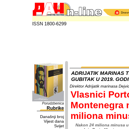
Dnev
ISSN 1800-6299
ADRIJATIK MARINAS 
GUBITAK U 2019. GODI
Direktor Adrijatik marinasa Dej
Vlasnici Port
Montenegra n
Porudzbenica
Rubrike
miliona minu
Današnji broj
Vijest dana
Nakon 24 miliona minusa u 
Svijet