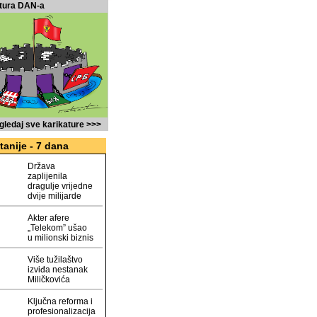
tura DAN-a
gledaj sve karikature >>>
tanije - 7 dana
Država
zaplijenila
dragulje vrijedne
dvije milijarde
Akter afere
„Telekom” ušao
u milionski biznis
Više tužilaštvo
izviđa nestanak
Miličkovića
Ključna reforma i
profesionalizacija