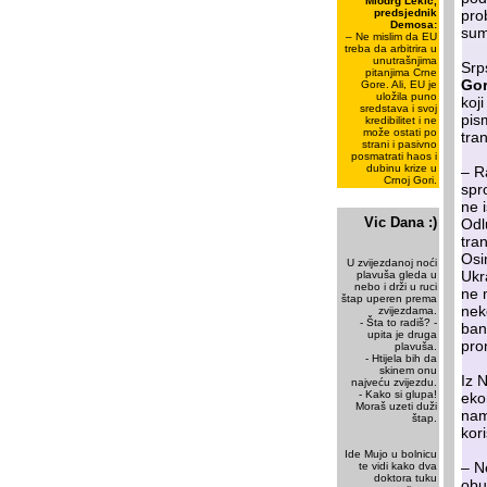
Miodrg Lekić,
predsjednik
pro
Demosa:
sum
– Ne mislim da EU
treba da arbitrira u
unutrašnjima
Srp
pitanjima Crne
Gor
Gore. Ali, EU je
uložila puno
koj
sredstava i svoj
pis
kredibilitet i ne
može ostati po
tra
strani i pasivno
posmatrati haos i
dubinu krize u
– R
Crnoj Gori.
spr
ne i
Vic Dana :)
Odlu
tra
Osi
U zvijezdanoj noći
Ukr
plavuša gleda u
nebo i drži u ruci
ne 
štap uperen prema
nek
zvijezdama.
- Šta to radiš? -
ban
upita je druga
pro
plavuša.
- Htijela bih da
skinem onu
Iz 
najveću zvijezdu.
- Kako si glupa!
eko
Moraš uzeti duži
nam
štap.
kor
Ide Mujo u bolnicu
– N
te vidi kako dva
doktora tuku
obu