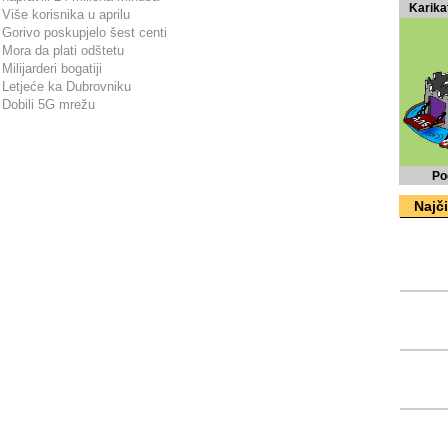
Karika
Više korisnika u aprilu
Gorivo poskupjelo šest centi
Mora da plati odštetu
Milijarderi bogatiji
Letjeće ka Dubrovniku
Dobili 5G mrežu
Po
Najči