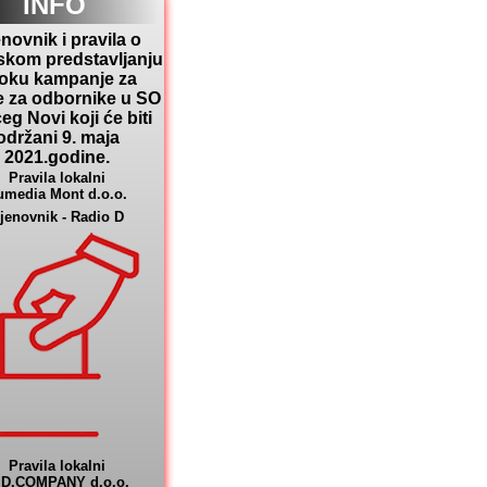
INFO
novnik i pravila o
skom predstavljanju
toku kampanje za
e za odbornike u SO
eg Novi koji će biti
održani 9. maja
2021.godine.
Pravila lokalni
umedia Mont d.o.o.
jenovnik - Radio D
Pravila lokalni
.D.COMPANY d.o.o.