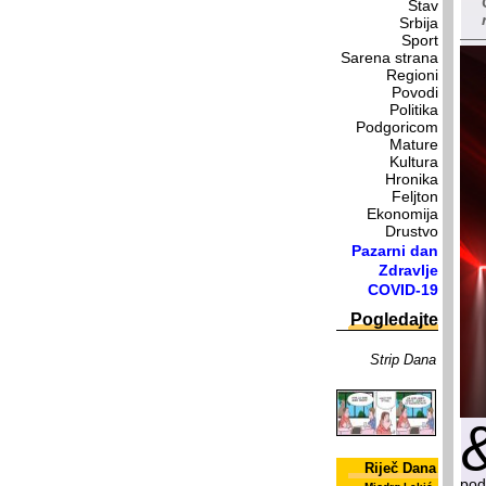
Stav
Srbija
Sport
Sarena strana
Regioni
Povodi
Politika
Podgoricom
Mature
Kultura
Hronika
Feljton
Ekonomija
Drustvo
Pazarni dan
Zdravlje
COVID-19
Pogledajte
Strip Dana
Riječ Dana
pod