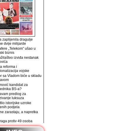
 zaplijenila dragulje
ne dvije milijarde
afere „Telekom” ušao u
ski biznis
užilaštvo izviđa nestanak
ovića
a reforma i
ionalizacija vojske
r sa Vladom biće u skladu
tavom
mović kandidat za
jednika BS-a?
avam predlog za
zivanje luksuza
tlio istorijske uzroke
enih podjela
e zarastaju, a napretka
traga protiv 49 osoba