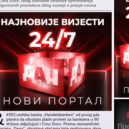
Crna Gora, zbog navodne obaveze sprovođenja
rigoroznih procedura zbog sumnji u pranje novca
&
#352;vedska banka „Handelsbanken” od prvog jula
planira da obustavi platni promet sa bankama u 90
država uključujući i Crnu Goru. Prema nezvaničnim
acima „Dana”, obustava plaćanja biće realizovana zbog