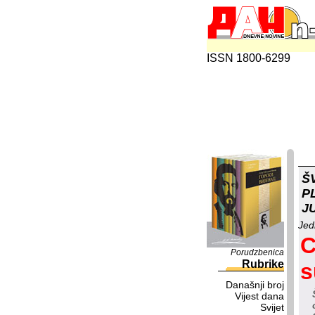
ISSN 1800-6299
Š
P
J
Jed
C
Porudzbenica
Rubrike
s
Današnji broj
Vijest dana
Svijet