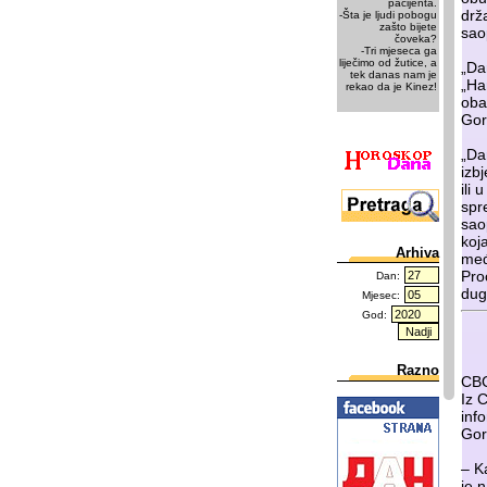
pacijenta.
drž
-Šta je ljudi pobogu
zašto bijete
sao
čoveka?
-Tri mjeseca ga
liječimo od žutice, a
„Da
tek danas nam je
„Ha
rekao da je Kinez!
oba
Gor
„Da
izb
ili
spr
sao
koj
Arhiva
međ
Pro
Dan:
dug
Mjesec:
God:
Razno
CBC
Iz 
inf
Gor
– K
je n