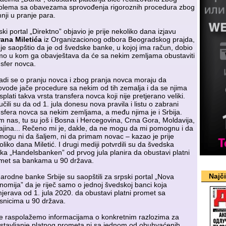
blema sa obavezama sprovođenja rigoroznih procedura zbog
nji u pranje para.
ski portal „Direktno” objavio je prije nekoliko dana izjavu
ana Miletića
iz Organizacionog odbora Beogradskog prajda,
i je saopštio da je od švedske banke, u kojoj ima račun, dobio
mo u kom ga obavještava da će sa nekim zemljama obustaviti
nsfer novca.
adi se o pranju novca i zbog pranja novca moraju da
ovode jače procedure sa nekim od tih zemalja i da se njima
splati takva vrsta transfera novca koji nije pretjerano veliki.
čili su da od 1. jula donesu nova pravila i listu o zabrani
nsfera novca sa nekim zemljama, a među njima je i Srbija.
m nas, tu su još i Bosna i Hercegovina, Crna Gora, Moldavija,
ajina... Rečeno mi je, dakle, da ne mogu da mi pomognu i da
mogu ni da šaljem, ni da primam novac – kazao je prije
oliko dana Miletić. I drugi mediji potvrdili su da švedska
ka „Handelsbanken” od prvog jula planira da obustavi platni
met sa bankama u 90 država.
Najč
Narodne banke Srbije su saopštili za srpski portal „Nova
nomija” da je riječ samo o jednoj švedskoj banci koja
jerava od 1. jula 2020. da obustavi platni promet sa
isnicima u 90 država.
e raspolažemo informacijama o konkretnim razlozima za
stavljanje platnog prometa ni sa jednom od obuhvaćenih