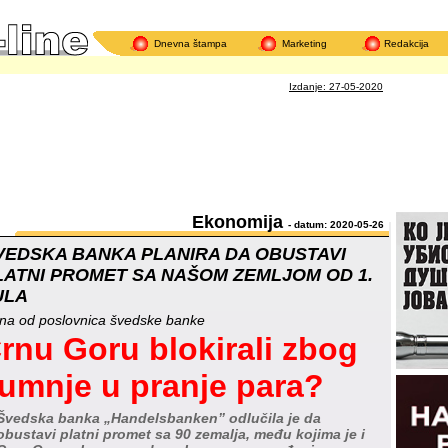
Dnevna štampa
Marketing
Redakcija
Izdanje: 27-05-2020
Ekonomija
- datum: 2020-05-26
VEDSKA BANKA PLANIRA DA OBUSTAVI
LATNI PROMET SA NAŠOM ZEMLJOM OD 1.
ULA
na od poslovnica švedske banke
rnu Goru blokirali zbog
umnje u pranje para?
Švedska banka „Handelsbanken” odlučila je da
obustavi platni promet sa 90 zemalja, među kojima je i