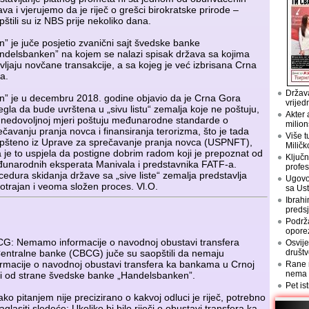
ava i vjerujemo da je riječ o grešci birokratske prirode –
pštili su iz NBS prije nekoliko dana.
n” je juče posjetio zvanični sajt švedske banke
ndelsbanken” na kojem se nalazi spisak država sa kojima
vljaju novčane transakcije, a sa kojeg je već izbrisana Crna
a.
Država
n” je u decembru 2018. godine objavio da je Crna Gora
vrijed
jegla da bude uvrštena u „sivu listu“ zemalja koje ne poštuju,
Akter 
 u nedovoljnoj mjeri poštuju međunarodne standarde o
milion
ečavanju pranja novca i finansiranja terorizma, što je tada
Više t
pšteno iz Uprave za sprečavanje pranja novca (USPNFT),
Miličk
a je to uspjela da postigne dobrim radom koji je prepoznat od
Ključn
unarodnih eksperata Manivala i predstavnika FATF-a.
profes
cedura skidanja države sa „sive liste“ zemalja predstavlja
Ugovo
otrajan i veoma složen proces. Vl.O.
sa Us
Ibrahi
preds
Podrž
opore
G: Nemamo informacije o navodnoj obustavi transfera
Osvije
Centralne banke (CBCG) juče su saopštili da nemaju
društv
ormacije o navodnoj obustavi transfera ka bankama u Crnoj
Rane n
nema
i od strane švedske banke „Handelsbanken”.
Pet is
ako pitanjem nije precizirano o kakvoj odluci je riječ, potrebno
aglasiti sledeće: Ukoliko bi bilo riječi o obustavi transfera ka