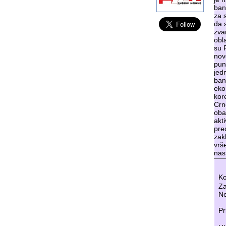
ban
za 
da 
zvan
obl
su 
nov
pun
jedn
ban
eko
kor
Crn
oba
akt
pre
zak
vrš
nas
Ko
Za
Ne
Pr