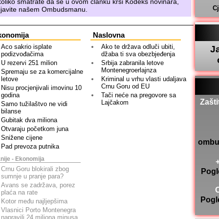
oliko smatrate da se u ovom članku krši Kodeks novinara,
C
ijavite našem
Ombudsmanu
.
konomija
Naslovna
Aco sakrio isplate
Ako te država odluči ubiti,
J
podizvođačima
džaba ti sva obezbjeđenja
U rezervi 251 milion
Srbija zabranila letove
Montenegroerlajnza
Spremaju se za komercijalne
letove
Kriminal u vrhu vlasti udaljava
Crnu Goru od EU
Nisu procjenjivali imovinu 10
godina
Tači neće na pregovore sa
Zašti
Lajčakom
Samo tužilaštvo ne vidi
bilanse
Gubitak dva miliona
Otvaraju početkom juna
Snižene cijene
ombu
Pad prevoza putnika
nije - Ekonomija
Crnu Goru blokirali zbog
Pogl
sumnje u pranje para?
Avans se zadržava, porez
plaća na rate
Pogl
Kotor među najljepšima
Vlasnici Porto Montenegra
napravili 24 miliona minusa