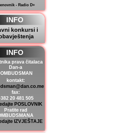
jenovnik - Radio D+
INFO
avni konkursi i
obavještenja
INFO
tnika prava čitalaca
Dan-a
OMBUDSMAN
kontakt:
dsman@dan.co.me
fax:
+382 20 481 505
edajte POSLOVNIK
Pratite rad
OMBUDSMANA
edajte IZVJEŠTAJE