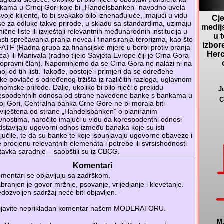
kama u Crnoj Gori koje bi „Handelsbanken” navodno uvela
svoje klijente, to bi svakako bilo iznenađujuće, imajući u vidu
Cje
se za odluke takve prirode, u skladu sa standardima, uzimaju
medij
ične liste ili izvještaji relevantnih međunarodnih institucija u
u 
asti sprečavanja pranja novca i finansiranja terorizma, kao što
izbor
FATF (Radna grupa za finansijske mjere u borbi protiv pranja
Herc
ca) ili Manivala (radno tijelo Savjeta Evrope čiji je Crna Gora
opravni član). Napominjemo da se Crna Gora ne nalazi ni na
oj od tih listi. Takođe, postoje i primjeri da se određene
ke povlače s određenog tržišta iz različitih razloga, uglavnom
nomske prirode. Dalje, ukoliko bi bilo riječi o prekidu
J
espodentnih odnosa od strane navedene banke s bankama u
C
oj Gori, Centralna banka Crne Gore ne bi morala biti
viještena od strane „Handelsbanken” o planiranim
ivnostima, naročito imajući u vidu da korespodentni odnosi
dstavljaju ugovorni odnos između banaka koje su isti
ljučile, te da su banke te koje ispunjavaju ugovorne obaveze i
e procjenu relevantnih elemenata i potrebe ili svrsishodnosti
tavka saradnje – saopštili su iz CBCG.
Komentari
mentari se objavljuju sa zadrškom.
branjen je govor mržnje, psovanje, vrijedjanje i klevetanje.
dozvoljen sadržaj neće biti objavljen.
ijavite neprikladan komentar našem
MODERATORU
.
M