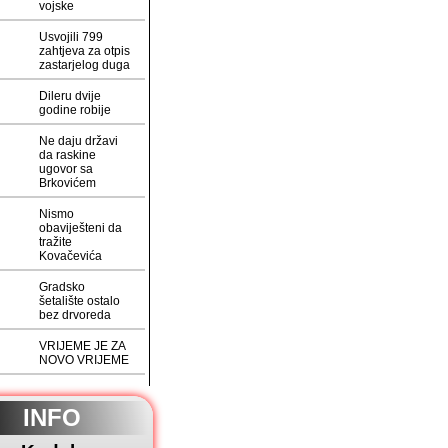
vojske
Usvojili 799
zahtjeva za otpis
zastarjelog duga
Dileru dvije
godine robije
Ne daju državi
da raskine
ugovor sa
Brkovićem
Nismo
obaviješteni da
tražite
Kovačevića
Gradsko
šetalište ostalo
bez drvoreda
VRIJEME JE ZA
NOVO VRIJEME
INFO