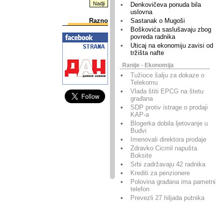
Denkovičeva ponuda bila
uslovna
Razno
Sastanak o Mugoši
Boškovića saslušavaju zbog
povreda radnika
Uticaj na ekonomiju zavisi od
tržišta nafte
Ranije - Ekonomija
Tužioce šalju za dokaze o
Telekomu
Vlada štiti EPCG na štetu
građana
SDP protiv istrage o prodaji
KAP-a
Blogerka dobila ljetovanje u
Budvi
Imenovali direktora prodaje
Zdravko Cicmil napušta
Boksite
Srbi zadržavaju 42 radnika
Krediti za penzionere
Polovina građana ima pametni
telefon
Prevezli 27 hiljada putnika