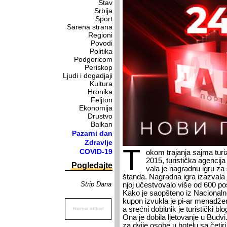
Stav
Srbija
Sport
Sarena strana
Regioni
Povodi
Politika
Podgoricom
Periskop
Ljudi i dogadjaji
Kultura
Hronika
Feljton
Ekonomija
Drustvo
Balkan
Pazarni dan
Zdravlje
T
COVID-19
o­kom tra­ja­nja saj­ma tu­r
2015, tu­ri­stič­ka agen­ci­j
Pogledajte
va­la je na­grad­nu igru za 
štan­da. Na­grad­na igra iza­zva­la je
Strip Dana
njoj uče­stvo­va­lo vi­še od 600 po­s
Ka­ko je sa­op­šte­no iz Na­ci­o­nal­ne t
ku­pon iz­vu­kla je pi-ar me­na­dž
a sreć­ni do­bit­nik je tu­ri­stič­ki bl
Ona je do­bi­la lje­to­va­nje u Bu­
za dvi­je oso­be u ho­te­lu sa če­ti­r