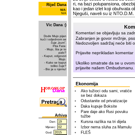
ri, na ba­zi po­lu­pan­si­o­na, obez­bi
Riječ Dana
kao i je­dan iz­let ko­ji ob­u­hva­ta ob
N/A:
Nje­gu­ši, na­ve­li su iz NTO.D.M.
N/A
Vic Dana :)
Kome
Komentari se objavljuju sa zad
Dođe Mujo pijan
Zabranjen je govor mržnje, psov
kući i odjednom se
Nedozvoljen sadržaj neće biti o
čuje „bum”.
Pita Fata:
- Mujo, šta je to
Prijavite neprikladan komenta
palo?
- Kaput, odgovori
Mujo.
Ukoliko smatrate da se u ovom
- Kako se kaput
toliko čuje?
prijavite našem
Ombudsmanu
.
- Bio ja u njemu!
Ekonomija
Ako tužioci odu sami, vratiće
se bez dokaza
Odustanite od privatizacije
Daka kupuje Boksite
Pare daje ako Rusi povuku
Arhiva
tužbe
Kursna razlika na tri dijela
Dan:
Izbor nema sluha za Mamulu
Mjesec:
FLEŠ
God: