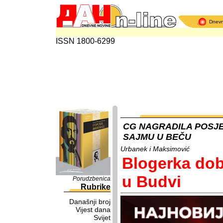
Dnev
ISSN 1800-6299
CG NAGRADILA POSJE
SAJMU U BEČU
Urbanek i Maksimović
Blogerka dobi
u Budvi
Porudzbenica
Rubrike
Današnji broj
Vijest dana
Svijet