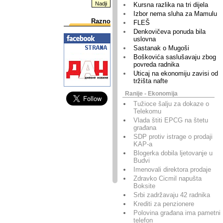
Kursna razlika na tri dijela
Izbor nema sluha za Mamulu
Razno
FLEŠ
Denkovičeva ponuda bila
uslovna
Sastanak o Mugoši
Boškovića saslušavaju zbog
povreda radnika
Uticaj na ekonomiju zavisi od
tržišta nafte
Ranije - Ekonomija
Tužioce šalju za dokaze o
Telekomu
Vlada štiti EPCG na štetu
građana
SDP protiv istrage o prodaji
KAP-a
Blogerka dobila ljetovanje u
Budvi
Imenovali direktora prodaje
Zdravko Cicmil napušta
Boksite
Srbi zadržavaju 42 radnika
Krediti za penzionere
Polovina građana ima pametni
telefon