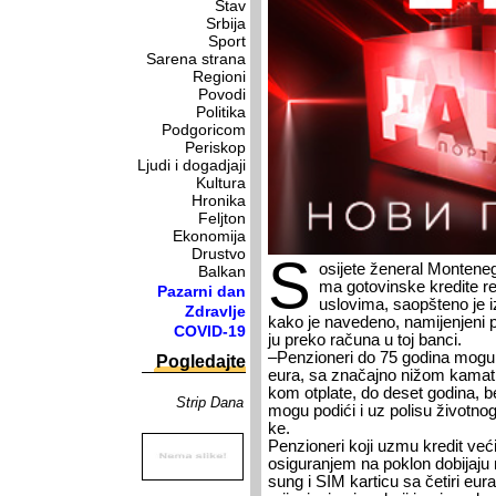
Stav
Srbija
Sport
Sarena strana
Regioni
Povodi
Politika
Podgoricom
Periskop
Ljudi i dogadjaji
Kultura
Hronika
Feljton
Ekonomija
Drustvo
S
o­si­je­te že­ne­ral Mon­te­ne­
Balkan
ma go­to­vin­ske kre­di­te r
Pazarni dan
uslo­vi­ma, sa­op­šte­no je 
Zdravlje
ka­ko je na­ve­de­no, na­mi­je­nje­ni p
COVID-19
ju pre­ko ra­ču­na u toj ban­ci.
–Pen­zi­o­ne­ri do 75 go­di­na mo­gu p
Pogledajte
eura, sa zna­čaj­no ni­žom ka­ma
kom ot­pla­te, do de­set go­di­na, be
Strip Dana
mo­gu po­di­ći i uz po­li­su ži­vot­no
ke.
Pen­zi­o­ne­ri ko­ji uzmu kre­dit ve­ći
osi­gu­ra­njem na po­klon do­bi­ja­j
sung i SIM kar­ti­cu sa če­ti­ri eura