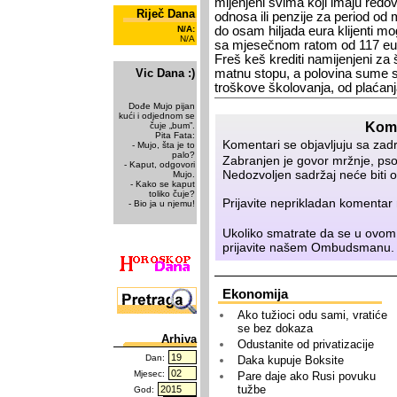
mi­je­nje­ni svi­ma ko­ji ima­ju re­do
Riječ Dana
od­no­sa ili pen­zi­je za pe­ri­od od
N/A:
do osam hi­lja­da eura kli­jen­ti mo
N/A
sa mje­seč­nom ra­tom od 117 eu
Freš keš kre­di­ti na­mi­je­nje­ni za 
Vic Dana :)
mat­nu sto­pu, a po­lo­vi­na su­me se
tro­ško­ve ško­lo­va­nja, od pla­ća
Dođe Mujo pijan
kući i odjednom se
Kome
čuje „bum”.
Pita Fata:
Komentari se objavljuju sa zad
- Mujo, šta je to
palo?
Zabranjen je govor mržnje, psov
- Kaput, odgovori
Nedozvoljen sadržaj neće biti o
Mujo.
- Kako se kaput
toliko čuje?
Prijavite neprikladan komenta
- Bio ja u njemu!
Ukoliko smatrate da se u ovom
prijavite našem
Ombudsmanu
.
Ekonomija
Ako tužioci odu sami, vratiće
se bez dokaza
Arhiva
Odustanite od privatizacije
Dan:
Daka kupuje Boksite
Mjesec:
Pare daje ako Rusi povuku
tužbe
God: