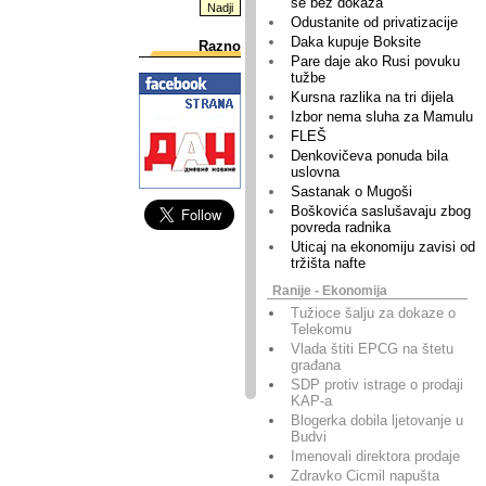
se bez dokaza
Odustanite od privatizacije
Daka kupuje Boksite
Razno
Pare daje ako Rusi povuku
tužbe
Kursna razlika na tri dijela
Izbor nema sluha za Mamulu
FLEŠ
Denkovičeva ponuda bila
uslovna
Sastanak o Mugoši
Boškovića saslušavaju zbog
povreda radnika
Uticaj na ekonomiju zavisi od
tržišta nafte
Ranije - Ekonomija
Tužioce šalju za dokaze o
Telekomu
Vlada štiti EPCG na štetu
građana
SDP protiv istrage o prodaji
KAP-a
Blogerka dobila ljetovanje u
Budvi
Imenovali direktora prodaje
Zdravko Cicmil napušta