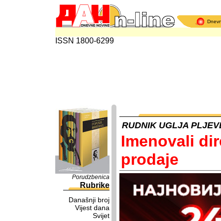
Dnev
ISSN 1800-6299
RUDNIK UGLJA PLJEV
Imenovali dir
prodaje
Porudzbenica
Rubrike
Današnji broj
Vijest dana
Svijet