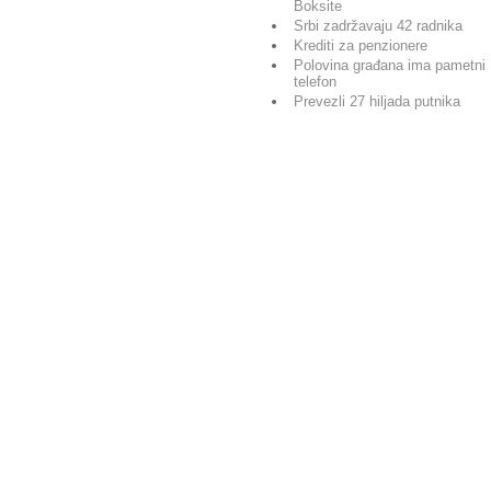
Boksite
Srbi zadržavaju 42 radnika
Krediti za penzionere
Polovina građana ima pametni
telefon
Prevezli 27 hiljada putnika