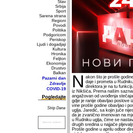
Stav
Srbija
Sport
Sarena strana
Regioni
Povodi
Politika
Podgoricom
Periskop
Ljudi i dogadjaji
Kultura
Hronika
Feljton
Ekonomija
Drustvo
Balkan
N
a­kon što je pro­šle go­di­ne
Pazarni dan
da­je i pro­me­ta u Rud­ni­
Zdravlje
di­rek­to­ra je na tu funk­ci­
COVID-19
iz Nik­ši­ća. Pre­ma na­šim sa­zna­n
an­ga­žo­van od uvo­đe­nja ste­ča­ja 
Pogledajte
gdje je ra­ni­je oba­vljao po­slo­ve iz
vi­ne pro­šle go­di­ne oba­vljao i po­
Strip Dana
uglja. Ja­re­dić, sa ko­jin ju­če ni­j
da je zva­nič­no ime­no­van na mje­s
u Rud­ni­ku uglja, či­me se na­sta­
dru­gih sre­di­na u naj­ja­če plje­val
Pro­šle go­di­ne u apri­lu od­bor di­